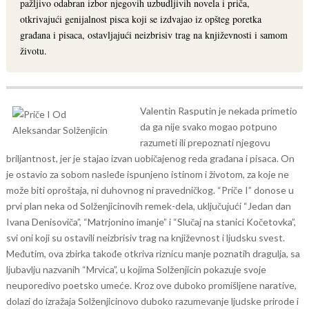
pažljivo odabran izbor njegovih uzbudljivih novela i priča,
otkrivajući genijalnost pisca koji se izdvajao iz opšteg poretka
građana i pisaca, ostavljajući neizbrisiv trag na književnosti i samom
životu.
Valentin Rasputin je nekada primetio
da ga nije svako mogao potpuno
razumeti ili prepoznati njegovu
briljantnost, jer je stajao izvan uobičajenog reda građana i pisaca. On
je ostavio za sobom nasleđe ispunjeno istinom i životom, za koje ne
može biti oproštaja, ni duhovnog ni pravedničkog.
“Priče I” donose u
prvi plan neka od Solženjicinovih remek-dela, uključujući “Jedan dan
Ivana Denisoviča”, “Matrjonino imanje” i “Slučaj na stanici Kočetovka”,
svi oni koji su ostavili neizbrisiv trag na književnost i ljudsku svest.
Međutim, ova zbirka takođe otkriva riznicu manje poznatih dragulja, sa
ljubavlju nazvanih “Mrvica”, u kojima Solženjicin pokazuje svoje
neuporedivo poetsko umeće.
Kroz ove duboko promišljene narative,
dolazi do izražaja Solženjicinovo duboko razumevanje ljudske prirode i