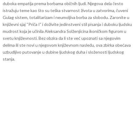
duboka empatija prema borbama običnih ljudi. Njegova dela često
istražuju teme kao što su teška stvarnost života u zatvorima, čuveni
Gulag sistem, totalitarizam i neumoljiva borba za slobodu.
Zaronite u
književni sjaj “Priča I” i doživite jedinstveni stil pisanja i duboku ljudsku
mudrost koja je učinila Aleksandra Solženjicina ikoničkom figurom u
svetu književnosti. Bez obzira da li ste već upoznati sa njegovim
delima ili ste novi u njegovom književnom nasleđu, ova zbirka obećava
uzbudljivo putovanje u dubine ljudskog duha i složenosti ljudskog
stanja.