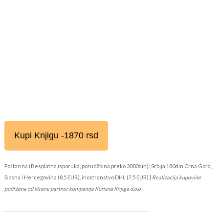
Kupi Knjigu -1870 rsd
Poštarina (Besplatna isporuka, porudžbina preko 3000din): Srbija 180din Crna Gora,
Bosna i Hercegovina (8,5 EUR), inostranstvo DHL (7,5 EUR) |
Realizacija kupovine
podržana od strane partner kompanije Korisna Knjiga d.o.o