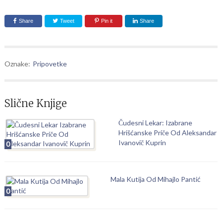
Share
Tweet
Pin it
Share
Oznake:
Pripovetke
Slične Knjige
Čudesni Lekar: Izabrane
Hrišćanske Priče Od Aleksandar
Ivanovič Kuprin
0
Mala Kutija Od Mihajlo Pantić
0