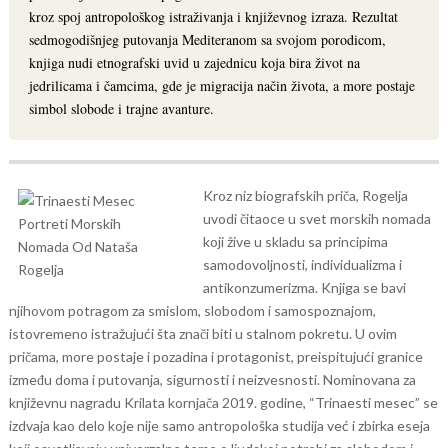
kroz spoj antropološkog istraživanja i književnog izraza. Rezultat
sedmogodišnjeg putovanja Mediteranom sa svojom porodicom,
knjiga nudi etnografski uvid u zajednicu koja bira život na
jedrilicama i čamcima, gde je migracija način života, a more postaje
simbol slobode i trajne avanture.
Kroz niz biografskih priča, Rogelja
uvodi čitaoce u svet morskih nomada
koji žive u skladu sa principima
samodovoljnosti, individualizma i
antikonzumerizma. Knjiga se bavi
njihovom potragom za smislom, slobodom i samospoznajom,
istovremeno istražujući šta znači biti u stalnom pokretu. U ovim
pričama, more postaje i pozadina i protagonist, preispitujući granice
između doma i putovanja, sigurnosti i neizvesnosti.
Nominovana za
književnu nagradu Krilata kornjača 2019. godine, “Trinaesti mesec” se
izdvaja kao delo koje nije samo antropološka studija već i zbirka eseja