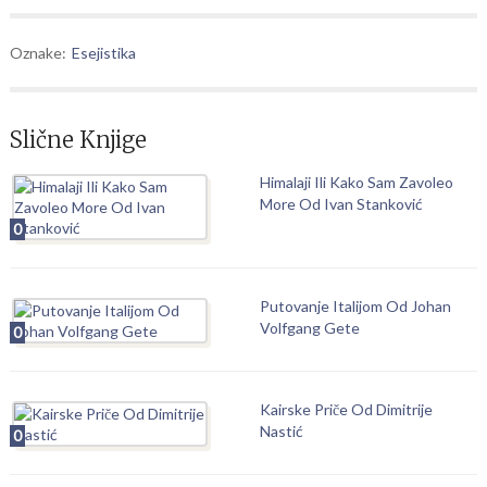
Oznake:
Esejistika
Slične Knjige
Himalaji Ili Kako Sam Zavoleo
More Od Ivan Stanković
0
Putovanje Italijom Od Johan
Volfgang Gete
0
Kairske Priče Od Dimitrije
Nastić
0