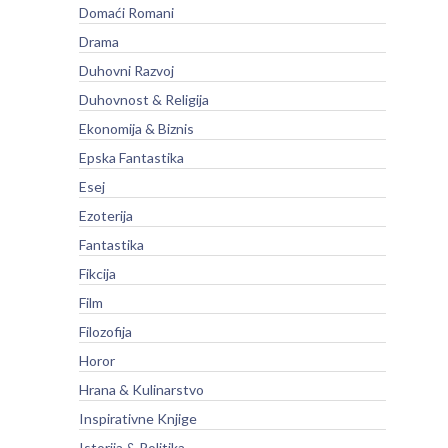
Domaći Romani
Drama
Duhovni Razvoj
Duhovnost & Religija
Ekonomija & Biznis
Epska Fantastika
Esej
Ezoterija
Fantastika
Fikcija
Film
Filozofija
Horor
Hrana & Kulinarstvo
Inspirativne Knjige
Istorija & Politika