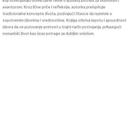
koji osvetljavaju univerzalne teme o ljudskoj potrebi za slobodom i
avanturom. Kroz lične priče i refleksije, autorka preispituje
tradicionalne koncepte života, pozivajući čitaoce da razmisle o
sopstvenim izborima i vrednostima. Knjiga otkriva lepotu i apsurdnost
izbora da se putovanje pretvori u trajni način postojanja, prikazujući
nomadski život kao izraz potrage za dubljim smislom.