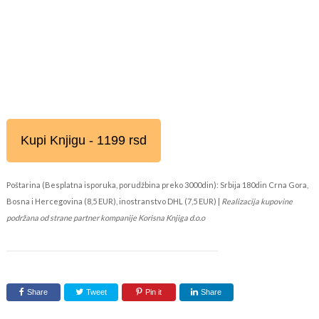
Kupi Knjigu - 1199 rsd
Poštarina (Besplatna isporuka, porudžbina preko 3000din): Srbija 180din Crna Gora,
Bosna i Hercegovina (8,5 EUR), inostranstvo DHL (7,5 EUR) |
Realizacija kupovine
podržana od strane partner kompanije Korisna Knjiga d.o.o
Share
Tweet
Pin it
Share