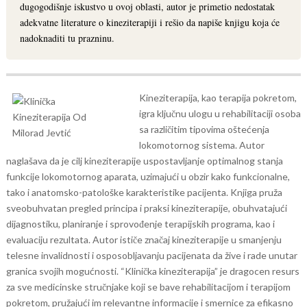
dugogodišnje iskustvo u ovoj oblasti, autor je primetio nedostatak
adekvatne literature o kineziterapiji i rešio da napiše knjigu koja će
nadoknaditi tu prazninu.
Kineziterapija, kao terapija pokretom,
igra ključnu ulogu u rehabilitaciji osoba
sa različitim tipovima oštećenja
lokomotornog sistema. Autor
naglašava da je cilj kineziterapije uspostavljanje optimalnog stanja
funkcije lokomotornog aparata, uzimajući u obzir kako funkcionalne,
tako i anatomsko-patološke karakteristike pacijenta.
Knjiga pruža
sveobuhvatan pregled principa i praksi kineziterapije, obuhvatajući
dijagnostiku, planiranje i sprovođenje terapijskih programa, kao i
evaluaciju rezultata. Autor ističe značaj kineziterapije u smanjenju
telesne invalidnosti i osposobljavanju pacijenata da žive i rade unutar
granica svojih mogućnosti.
“Klinička kineziterapija” je dragocen resurs
za sve medicinske stručnjake koji se bave rehabilitacijom i terapijom
pokretom, pružajući im relevantne informacije i smernice za efikasno