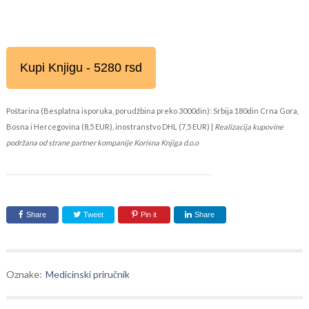
Kupi Knjigu - 5280 rsd
Poštarina (Besplatna isporuka, porudžbina preko 3000din): Srbija 180din Crna Gora,
Bosna i Hercegovina (8,5 EUR), inostranstvo DHL (7,5 EUR) |
Realizacija kupovine
podržana od strane partner kompanije Korisna Knjiga d.o.o
Share
Tweet
Pin it
Share
Oznake:
Medicinski priručnik