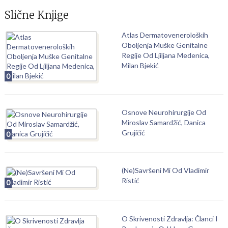
Slične Knjige
Atlas Dermatoveneroloških
Oboljenja Muške Genitalne
Regije Od Ljiljana Medenica,
Milan Bjekić
0
Osnove Neurohirurgije Od
Miroslav Samardžić, Danica
Grujičić
0
(Ne)Savršeni Mi Od Vladimir
Ristić
0
O Skrivenosti Zdravlja: Članci I