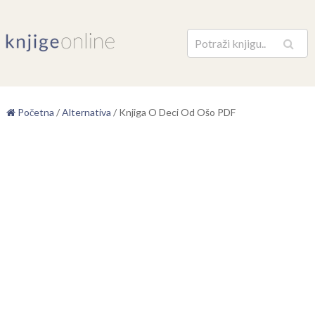
Pretraga
Početna
/
Alternativa
/
Knjiga O Deci Od Ošo PDF