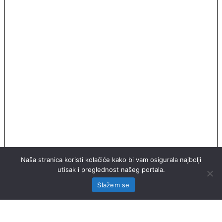
Naša stranica koristi kolačiće kako bi vam osigurala najbolji
utisak i preglednost našeg portala.
Slažem se