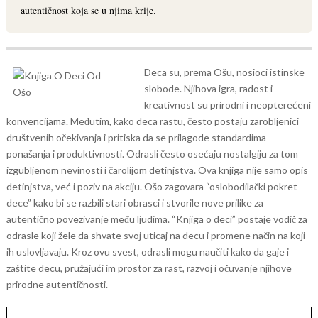
autentičnost koja se u njima krije.
Deca su, prema Ošu, nosioci istinske
slobode. Njihova igra, radost i
kreativnost su prirodni i neopterećeni
konvencijama. Međutim, kako deca rastu, često postaju zarobljenici
društvenih očekivanja i pritiska da se prilagode standardima
ponašanja i produktivnosti. Odrasli često osećaju nostalgiju za tom
izgubljenom nevinosti i čarolijom detinjstva.
Ova knjiga nije samo opis
detinjstva, već i poziv na akciju. Ošo zagovara “oslobodilački pokret
dece” kako bi se razbili stari obrasci i stvorile nove prilike za
autentično povezivanje među ljudima. “Knjiga o deci” postaje vodič za
odrasle koji žele da shvate svoj uticaj na decu i promene način na koji
ih uslovljavaju. Kroz ovu svest, odrasli mogu naučiti kako da gaje i
zaštite decu, pružajući im prostor za rast, razvoj i očuvanje njihove
prirodne autentičnosti.