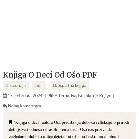
Knjiga O Deci Od Ošo PDF
recenzija
pdf
besplatna knjiga
15. Februara 2024.
Alternativa
,
Besplatne Knjige
Nema komentara
"Knjiga o deci" autora Oša predstavlja duboku refleksiju o prirodi
detinjstva i odnosu odraslih prema deci. Ošo nas poziva da
zagledamo duboko u lice deteta i otkrijemo beskrajnu dubinu i