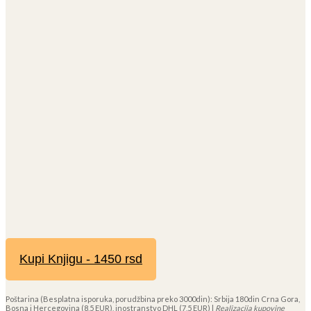
Kupi Knjigu - 1450 rsd
Poštarina (Besplatna isporuka, porudžbina preko 3000din): Srbija 180din Crna Gora,
Bosna i Hercegovina (8,5 EUR), inostranstvo DHL (7,5 EUR) |
Realizacija kupovine