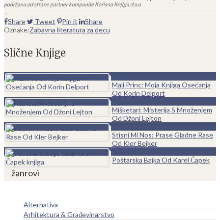
podržana od strane partner kompanije Korisna Knjiga d.o.o
Share
Tweet
Pin it
Share
Oznake:
Zabavna literatura za decu
Slične Knjige
0
Mali Princ: Moja Knjiga Osećanja
Od Korin Delport
0
Mišketari: Misterija S Množenjem
Od Džoni Lejton
0
Stisni Mi Nos: Prase Gladne Rase
Od Kler Bejker
0
Poštarska Bajka Od Karel Čapek
žanrovi
Alternativa
Arhitektura & Građevinarstvo