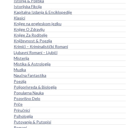
Istorija & Politika
Istorijska Fikcija
Kapitalna Izdanja & Enciklopedije
Klasici
Knjige na engleskom jeziku
Knjige O Zdravlju
Knjige Za Roditelje
Književnost & Poezija
Krimići – Kriminalistički Romani
Ljubavni Romani – Ljubići
Misterija
Mistika & Astrologija
Muzika
Naučna Fantastika
Poezija
Poljoprivreda & Biologija
Popularna Nauka
Pozorišno Delo
Priče
Priručnici
Psihologija
Putovanja & Putopisi
Romani