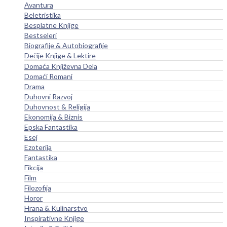
Avantura
Beletristika
Besplatne Knjige
Bestseleri
Biografije & Autobiografije
Dečije Knjige & Lektire
Domaća Književna Dela
Domaći Romani
Drama
Duhovni Razvoj
Duhovnost & Religija
Ekonomija & Biznis
Epska Fantastika
Esej
Ezoterija
Fantastika
Fikcija
Film
Filozofija
Horor
Hrana & Kulinarstvo
Inspirativne Knjige