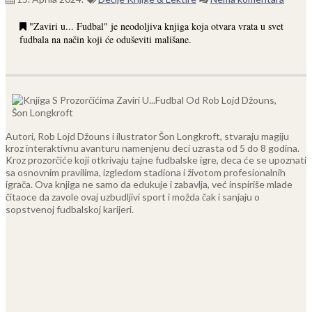
"Zaviri u... Fudbal" je neodoljiva knjiga koja otvara vrata u svet
fudbala na način koji će oduševiti mališane.
Autori, Rob Lojd Džouns i ilustrator Šon Longkroft, stvaraju magiju
kroz interaktivnu avanturu namenjenu deci uzrasta od 5 do 8 godina.
Kroz prozorčiće koji otkrivaju tajne fudbalske igre, deca će se upoznati
sa osnovnim pravilima, izgledom stadiona i životom profesionalnih
igrača. Ova knjiga ne samo da edukuje i zabavlja, već inspiriše mlade
čitaoce da zavole ovaj uzbudljivi sport i možda čak i sanjaju o
sopstvenoj fudbalskoj karijeri.