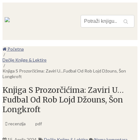
Pretraga
Početna
/
Dečije Knjige & Lektire
/
Knjiga S Prozorčićima: Zaviri U…Fudbal Od Rob Lojd Džouns, Šon
Longkroft
Knjiga S Prozorčićima: Zaviri U…
Fudbal Od Rob Lojd Džouns, Šon
Longkroft
recenzija
pdf
15. Aprila 2024.
Dečije Knjige & Lektire
Nema komentara