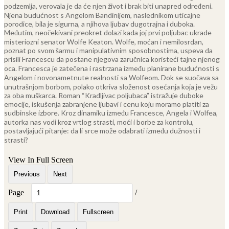
podzemlja, verovala je da će njen život i brak biti unapred određeni.
Njena budućnost s Angelom Bandinijem, naslednikom uticajne
porodice, bila je sigurna, a njihova ljubav dugotrajna i duboka.
Međutim, neočekivani preokret dolazi kada joj prvi poljubac ukrade
misteriozni senator Wolfe Keaton.
Wolfe, moćan i nemilosrdan,
poznat po svom šarmu i manipulativnim sposobnostima, uspeva da
prisili Francescu da postane njegova zaručnica koristeći tajne njenog
oca. Francesca je zatečena i rastrzana između planirane budućnosti s
Angelom i novonametnute realnosti sa Wolfeom. Dok se suočava sa
unutrašnjom borbom, polako otkriva složenost osećanja koja je vežu
za oba muškarca.
Roman “Kradljivac poljubaca” istražuje duboke
emocije, iskušenja zabranjene ljubavi i cenu koju moramo platiti za
sudbinske izbore. Kroz dinamiku između Francesce, Angela i Wolfea,
autorka nas vodi kroz vrtlog strasti, moći i borbe za kontrolu,
postavljajući pitanje: da li srce može odabrati između dužnosti i
strasti?