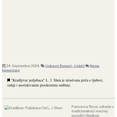
24. Septembra 2024.
Ljubavni Romani - Ljubići
Nema
komentara
"Kradljivac poljubaca" L. J. Shen je strastvena priča o ljubavi,
izdaji i neočekivanim preokretima sudbine.
Francesca Rossi, odrasla u
tradicionalnoj i moćnoj
porodici čikaškog