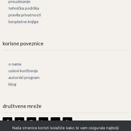
preuzimanje
tehnička podrška
pravila privatnosti
besplatne knjige
korisne poveznice
o nama
uslovi korištenja
autorski program
blog
društvene mreže
Naša stranica koristi kolačiće kako bi vam osigurala najbolji