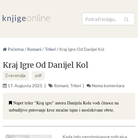
Pretraga
Početna
/
Romani
/
Trileri
/
Kraj Igre Od Danijel Kol
Kraj Igre Od Danijel Kol
recenzija
pdf
17. Augusta 2023.
Romani
,
Trileri
Nema komentara
Napet triler "Kraj igre" autora Danijela Kola vodi čitaoce na
uzbudljivo putovanje kroz mračne tajne i neočekivane obrte.
Kada telo penzionisanog policajca