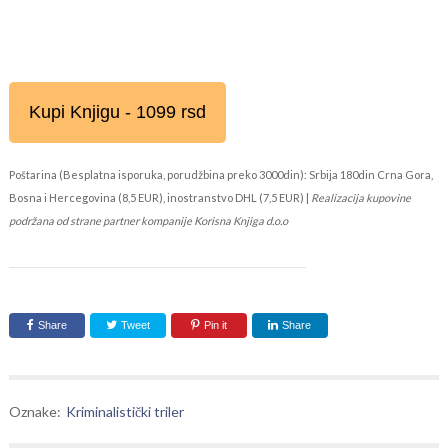
Kupi Knjigu - 1099 rsd
Poštarina (Besplatna isporuka, porudžbina preko 3000din): Srbija 180din Crna Gora,
Bosna i Hercegovina (8,5 EUR), inostranstvo DHL (7,5 EUR) |
Realizacija kupovine
podržana od strane partner kompanije Korisna Knjiga d.o.o
Share
Tweet
Pin it
Share
Oznake:
Kriminalistički triler