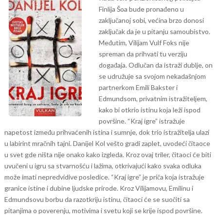
Finlija Šoa bude pronađeno u
zaključanoj sobi, većina brzo donosi
zaključak da je u pitanju samoubistvo.
Međutim, Vilijam Vulf Foks nije
spreman da prihvati tu verziju
događaja. Odlučan da istraži dublje, on
se udružuje sa svojom nekadašnjom
partnerkom Emili Bakster i
Edmundsom, privatnim istražiteljem,
kako bi otkrio istinu koja leži ispod
površine.
“Kraj igre” istražuje
napetost između prihvaćenih istina i sumnje, dok trio istražitelja ulazi
u labirint mračnih tajni. Danijel Kol vešto gradi zaplet, uvodeći čitaoce
u svet gde ništa nije onako kako izgleda. Kroz ovaj triler, čitaoci će biti
uvučeni u igru sa stvarnošću i lažima, otkrivajući kako svaka odluka
može imati nepredvidive posledice.
“Kraj igre” je priča koja istražuje
granice istine i dubine ljudske prirode. Kroz Vilijamovu, Emilinu i
Edmundsovu borbu da razotkriju istinu, čitaoci će se suočiti sa
pitanjima o poverenju, motivima i svetu koji se krije ispod površine.