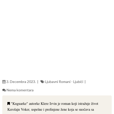
3. Decembra 2023.
Ljubavni Romani - Ljubići
Nema komentara
"Kuguarke" autorke Klere Irvin je roman koji istražuje život
Kerolajn Voker, uspešne i prefinjene žene koja se suočava sa