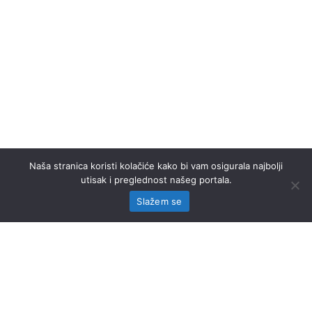
Naša stranica koristi kolačiće kako bi vam osigurala najbolji
utisak i preglednost našeg portala.
Slažem se