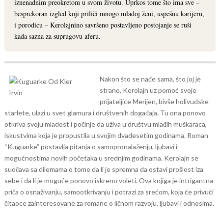
iznenadnim preokretom u svom životu. Uprkos tome što ima sve –
besprekoran izgled koji priliči mnogo mlađoj ženi, uspešnu karijeru,
i porodicu – Kerolajnino savršeno postavljeno postojanje se ruši
kada sazna za suprugovu aferu.
Nakon što se nađe sama, što joj je
strano, Kerolajn uz pomoć svoje
prijateljice Merijen, bivše holivudske
starlete, ulazi u svet glamura i društvenih događaja. Tu ona ponovo
otkriva svoju mladost i počinje da uživa u društvu mlađih muškaraca,
iskustvima koja je propustila u svojim dvadesetim godinama.
Roman
“Kuguarke” postavlja pitanja o samopronalaženju, ljubavi i
mogućnostima novih početaka u srednjim godinama. Kerolajn se
suočava sa dilemama o tome da li je spremna da ostavi prošlost iza
sebe i da li je moguće ponovo iskreno voleti. Ova knjiga je intrigantna
priča o osnaživanju, samootkrivanju i potrazi za srećom, koja će privući
čitaoce zainteresovane za romane o ličnom razvoju, ljubavi i odnosima.