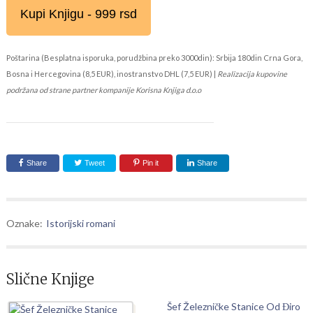
Kupi Knjigu - 999 rsd
Poštarina (Besplatna isporuka, porudžbina preko 3000din): Srbija 180din Crna Gora,
Bosna i Hercegovina (8,5 EUR), inostranstvo DHL (7,5 EUR) |
Realizacija kupovine
podržana od strane partner kompanije Korisna Knjiga d.o.o
Share
Tweet
Pin it
Share
Oznake:
Istorijski romani
Slične Knjige
Šef Železničke Stanice Od Điro