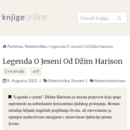
Pretraga
Početna
/
Beletristika
/
Legenda O Jeseni Od Džim Harison
Legenda O Jeseni Od Džim Harison
recenzija
pdf
8. Augusta 2023.
Beletristika
,
Romani
Nema komentara
"Legenda o jeseni" Džima Harisona je moćna pripovest koja spaja
suprotnosti na uzburkanim horizontima ljudskog postojanja. Roman
istražuje hiljadu tragičnih preplitanja života, ali istovremeno je
ispunjen neukrotivom energijom i strastvenom ljubavlju prema
životu.