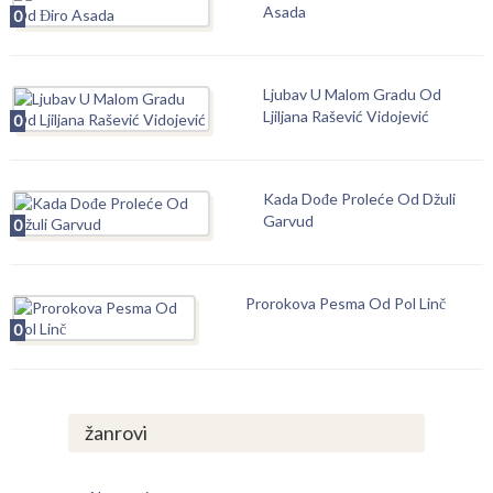
Asada
0
Ljubav U Malom Gradu Od
Ljiljana Rašević Vidojević
0
Kada Dođe Proleće Od Džuli
Garvud
0
Prorokova Pesma Od Pol Linč
0
žanrovi