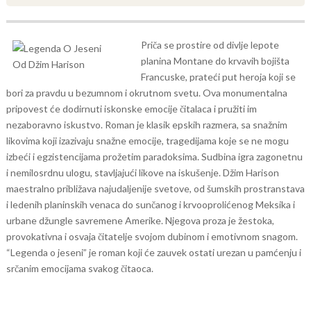
Priča se prostire od divlje lepote
planina Montane do krvavih bojišta
Francuske, prateći put heroja koji se
bori za pravdu u bezumnom i okrutnom svetu. Ova monumentalna
pripovest će dodirnuti iskonske emocije čitalaca i pružiti im
nezaboravno iskustvo.
Roman je klasik epskih razmera, sa snažnim
likovima koji izazivaju snažne emocije, tragedijama koje se ne mogu
izbeći i egzistencijama prožetim paradoksima. Sudbina igra zagonetnu
i nemilosrdnu ulogu, stavljajući likove na iskušenje.
Džim Harison
maestralno približava najudaljenije svetove, od šumskih prostranstava
i ledenih planinskih venaca do sunčanog i krvooprolićenog Meksika i
urbane džungle savremene Amerike. Njegova proza je žestoka,
provokativna i osvaja čitatelje svojom dubinom i emotivnom snagom.
“Legenda o jeseni” je roman koji će zauvek ostati urezan u pamćenju i
srčanim emocijama svakog čitaoca.