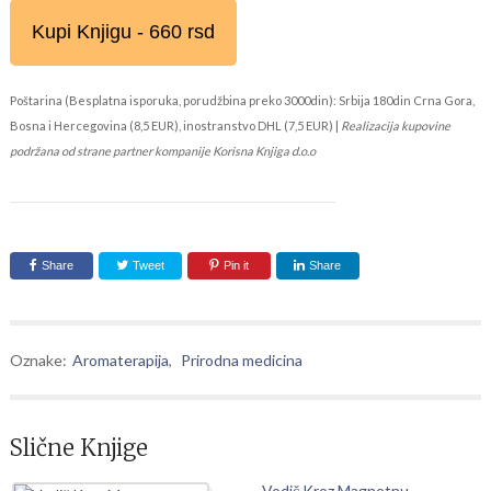
Kupi Knjigu - 660 rsd
Poštarina (Besplatna isporuka, porudžbina preko 3000din): Srbija 180din Crna Gora,
Bosna i Hercegovina (8,5 EUR), inostranstvo DHL (7,5 EUR) |
Realizacija kupovine
podržana od strane partner kompanije Korisna Knjiga d.o.o
Share
Tweet
Pin it
Share
Oznake:
Aromaterapija
,
Prirodna medicina
Slične Knjige
Vodič Kroz Magnetnu