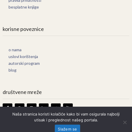
pravila privatnosti
besplatne knjige
korisne poveznice
o nama
uslovi korištenja
autorski program
blog
društvene mreže
Naša stranica koristi kolačiće kako bi vam osigurala najbolji
utisak i preglednost našeg portala.
Knjige Online
Copyright © 2026.
Slažem se
Prava zadržana. Bilo kakvo kopiranje strogo zabranjeno.