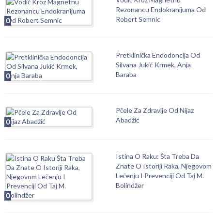
Rezonancu Endokranijuma Od
Robert Semnic
0
Pretklinička Endodoncija Od
Silvana Jukić Krmek, Anja
Baraba
0
Pčele Za Zdravlje Od Nijaz
Abadžić
0
Istina O Raku: Šta Treba Da
Znate O Istoriji Raka, Njegovom
Lečenju I Prevenciji Od Taj M.
Bolindžer
0