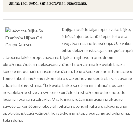
uljima radi poboljšanja zdravlja i blagostanja.
Knjiga nudi detaljan opis svake biljke,
ističući njen botanički opis, lekovita
svojstva i načine korišćenja. Uz svaku
biljku dolazi i ilustracija, omogućavajući
čitaocima lakše prepoznavanje biljaka u njihovom prirodnom
okruženju.
Autori naglašavaju važnost poznavanja lekovitih biljaka
koje se mogu naći u našem okruženju, te pružaju korisne informacije o
tome kako ih možemo iskoristiti u svakodnevnoj upotrebi za očuvanje
zdravlja i blagostanja.
“Lekovite biljke sa eteričnim uljima” postaje
nezaobilazno štivo za sve one koji žele da istraže prirodne metode
lečenja i očuvanja zdravlja. Ova knjiga pruža inspiraciju i praktične
savete za korišćenje lekovitih biljaka i eteričnih ulja u svakodnevnoj
upotrebi, ističući važnost holističkog pristupa očuvanju zdravlja uma,
tela i duha.