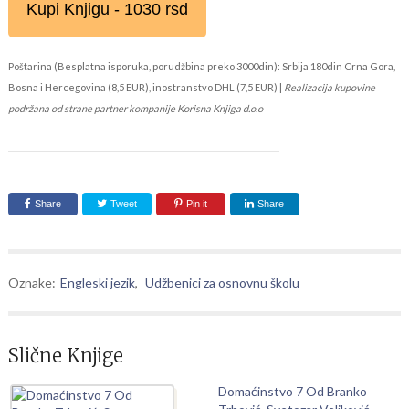
Kupi Knjigu - 1030 rsd
Poštarina (Besplatna isporuka, porudžbina preko 3000din): Srbija 180din Crna Gora,
Bosna i Hercegovina (8,5 EUR), inostranstvo DHL (7,5 EUR) |
Realizacija kupovine
podržana od strane partner kompanije Korisna Knjiga d.o.o
Share
Tweet
Pin it
Share
Oznake:
Engleski jezik
,
Udžbenici za osnovnu školu
Slične Knjige
Domaćinstvo 7 Od Branko