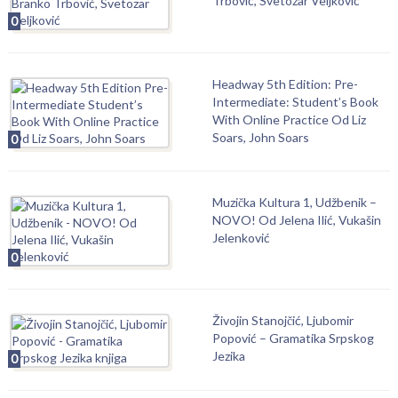
Trbović, Svetozar Veljković
0
Headway 5th Edition: Pre-
Intermediate: Student’s Book
With Online Practice Od Liz
Soars, John Soars
0
Muzička Kultura 1, Udžbenik –
NOVO! Od Jelena Ilić, Vukašin
Jelenković
0
Živojin Stanojčić, Ljubomir
Popović – Gramatika Srpskog
Jezika
0