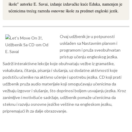
škole" autorke E. Savai, izdanje izdavačke kuće Eduka, namenjen je
učenicima trećeg razreda osnovne škole za predmet engleski jezik.
Ovaj udžbenik je u potpunosti
usklađen sa Nastavnim planom i
programom i pruža sveobuhvatan
pristup učenju engleskog jezika.
Sadrži interaktivne lekcije koje obuhvataju vežbe iz gramatike,
vokabulara, čitanja, pisanja i slušanja, uz dodatne aktivnosti koje
podstiču učenike na aktivno učenje i upotrebu jezika. CD koji prati
udžbenik pruža audio materijale koji omogućavaju učenicima da
vežbaju izgovor i slušanje, što doprinosi boljem usvajanju jezika. Kroz
zanimljive i motivišuće sadržaje, udžbenik pomaže učenicima da
steknu i razviju osnovne jezičke veštine na engleskom jeziku,
pripremajući ih za dalje obrazovanje.