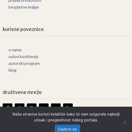
pravila privatnosti
besplatne knjige
korisne poveznice
o nama
uslovi korištenja
autorski program
blog
društvene mreže
Naša stranica koristi kolačiće kako bi vam osigurala najbolji
utisak i preglednost našeg portala.
Knjige Online
Copyright © 2026.
Slažem se
Prava zadržana. Bilo kakvo kopiranje strogo zabranjeno.