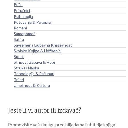
Priče
Priručnici
Psihologija
Putovanja & Putopisi
Romani
Samopomoć
Satira
Savremena Ljubavna Književnost
Školske Knjige & Udžbenici
Sport
Stripovi, Zabava & Hobi
Struka i Nauka
Tehnologija & Računari
Trileri
Umetnost & Kultura
Jeste li vi autor ili izdavač?
Promovišite vašu knjigu pred hiljadama ljubitelja knjiga.