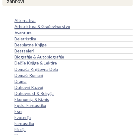
žanrovi
Alternativa
Arhitektura & Građevinarstvo
Avantura
Beletristika
Besplatne Knjige
Bestseleri
Biografije & Autobiografije
Dečije Knjige & Lektire
Domaća Književna Dela
Domaći Romani
Drama
Duhovni Razvoj
Duhovnost & Religija
Ekonomija & Biznis
Epska Fantastika
Esej
Ezoterija
Fantastika
Fikcija