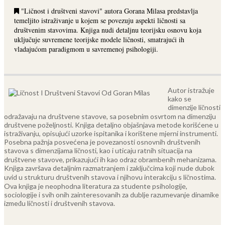
"Ličnost i društveni stavovi" autora Gorana Milasa predstavlja
temeljito istraživanje u kojem se povezuju aspekti ličnosti sa
društvenim stavovima. Knjiga nudi detaljnu teorijsku osnovu koja
uključuje suvremene teorijske modele ličnosti, smatrajući ih
vladajućom paradigmom u savremenoj psihologiji.
Autor istražuje
kako se
dimenzije ličnosti
odražavaju na društvene stavove, sa posebnim osvrtom na dimenziju
društvene poželjnosti. Knjiga detaljno objašnjava metode korišćene u
istraživanju, opisujući uzorke ispitanika i korištene mjerni instrumenti.
Posebna pažnja posvećena je povezanosti osnovnih društvenih
stavova s dimenzijama ličnosti, kao i uticaju ratnih situacija na
društvene stavove, prikazujući ih kao odraz obrambenih mehanizama.
Knjiga završava detaljnim razmatranjem i zaključcima koji nude dubok
uvid u strukturu društvenih stavova i njihovu interakciju s ličnostima.
Ova knjiga je neophodna literatura za studente psihologije,
sociologije i svih onih zainteresovanih za dublje razumevanje dinamike
između ličnosti i društvenih stavova.