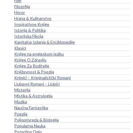
Film
Filozofija
Horor
Hrana & Kulinarstvo
Inspirativne Knjige
Istorija & Politika
Istorijska Fikcija
Kapitalna Izdanja & Enciklopedije
Klasici
Knjige na engleskom jeziku
Knjige O Zdravlju
Knjige Za Roditelje
Književnost & Poezija
Krimići – Kriminalistički Romani
Ljubavni Romani – Ljubići
Misterija
Mistika & Astrologija
Muzika
Naučna Fantastika
Poezija
Poljoprivreda & Biologija
Popularna Nauka
Pozorišno Delo