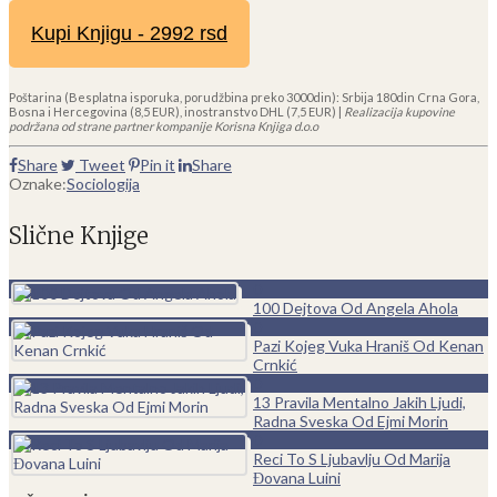
Kupi Knjigu - 2992 rsd
Poštarina (Besplatna isporuka, porudžbina preko 3000din): Srbija 180din Crna Gora,
Bosna i Hercegovina (8,5 EUR), inostranstvo DHL (7,5 EUR) |
Realizacija kupovine
podržana od strane partner kompanije Korisna Knjiga d.o.o
Share
Tweet
Pin it
Share
Oznake:
Sociologija
Slične Knjige
0
100 Dejtova Od Angela Ahola
0
Pazi Kojeg Vuka Hraniš Od Kenan
Crnkić
0
13 Pravila Mentalno Jakih Ljudi,
Radna Sveska Od Ejmi Morin
0
Reci To S Ljubavlju Od Marija
Đovana Luini