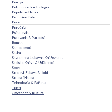
Poezija
Poljoprivreda & Biologija
Popularna Nauka
Pozorišno Delo
Priče
Priručnici
Psihologija
Putovanja & Putopisi
Romani
Samopomoć
Satira
Savremena Ljubavna Književnost
Školske Knjige & Udžbenici
Sport
Stripovi, Zabava & Hobi
Struka i Nauka
Tehnologija & Računari
Trileri
Umetnost & Kultura