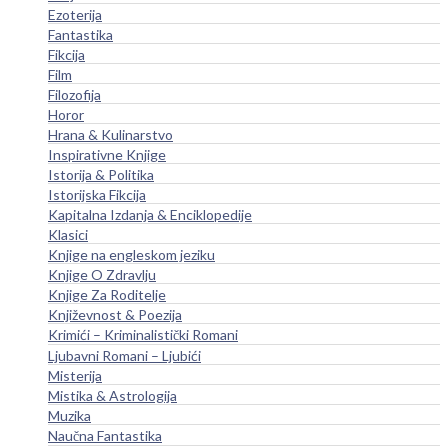
Ezoterija
Fantastika
Fikcija
Film
Filozofija
Horor
Hrana & Kulinarstvo
Inspirativne Knjige
Istorija & Politika
Istorijska Fikcija
Kapitalna Izdanja & Enciklopedije
Klasici
Knjige na engleskom jeziku
Knjige O Zdravlju
Knjige Za Roditelje
Književnost & Poezija
Krimići – Kriminalistički Romani
Ljubavni Romani – Ljubići
Misterija
Mistika & Astrologija
Muzika
Naučna Fantastika