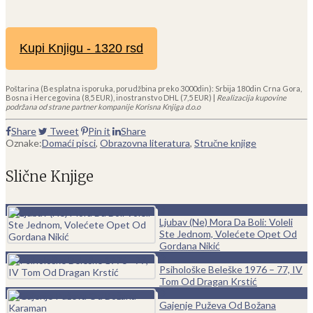
Kupi Knjigu - 1320 rsd
Poštarina (Besplatna isporuka, porudžbina preko 3000din): Srbija 180din Crna Gora,
Bosna i Hercegovina (8,5 EUR), inostranstvo DHL (7,5 EUR) |
Realizacija kupovine
podržana od strane partner kompanije Korisna Knjiga d.o.o
Share
Tweet
Pin it
Share
Oznake:
Domaći pisci
,
Obrazovna literatura
,
Stručne knjige
Slične Knjige
0
Ljubav (Ne) Mora Da Boli: Voleli
Ste Jednom, Volećete Opet Od
Gordana Nikić
0
Psihološke Beleške 1976 – 77, IV
Tom Od Dragan Krstić
0
Gajenje Puževa Od Božana