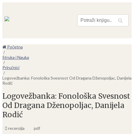
Pretraga
Početna
/
Struka i Nauka
/
Priručnici
/
Logovežbanka: Fonološka Svesnost Od Dragana Dženopoljac, Danijela
Rodić
Logovežbanka: Fonološka Svesnost
Od Dragana Dženopoljac, Danijela
Rodić
recenzija
pdf