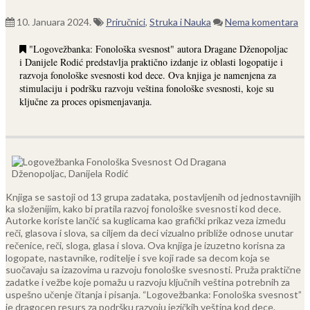
10. Januara 2024.
Priručnici
,
Struka i Nauka
Nema komentara
"Logovežbanka: Fonološka svesnost" autora Dragane Dženopoljac
i Danijele Rodić predstavlja praktično izdanje iz oblasti logopatije i
razvoja fonološke svesnosti kod dece. Ova knjiga je namenjena za
stimulaciju i podršku razvoju veština fonološke svesnosti, koje su
ključne za proces opismenjavanja.
Knjiga se sastoji od 13 grupa zadataka, postavljenih od jednostavnijih
ka složenijim, kako bi pratila razvoj fonološke svesnosti kod dece.
Autorke koriste lančić sa kuglicama kao grafički prikaz veza između
reči, glasova i slova, sa ciljem da deci vizualno približe odnose unutar
rečenice, reči, sloga, glasa i slova.
Ova knjiga je izuzetno korisna za
logopate, nastavnike, roditelje i sve koji rade sa decom koja se
suočavaju sa izazovima u razvoju fonološke svesnosti. Pruža praktične
zadatke i vežbe koje pomažu u razvoju ključnih veština potrebnih za
uspešno učenje čitanja i pisanja. “Logovežbanka: Fonološka svesnost”
je dragocen resurs za podršku razvoju jezičkih veština kod dece.