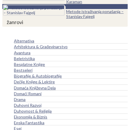
Karaman
0
Metode istraživanja ponašanja –
Stanislav Fajgelj
žanrovi
Alternativa
Arhitektura & Građevinarstvo
Avantura
Beletristika
Besplatne Knjige
Bestseleri
Biografije & Autobiografije
Dečije Knjige & Lektire
Domaća Književna Dela
Domaći Romani
Drama
Duhovni Razvoj
Duhovnost & Religija
Ekonomija & Biznis
Epska Fantastika
Esej