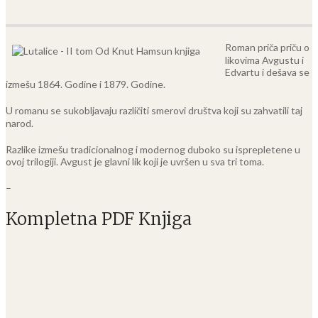
Roman priča priču o
likovima Avgustu i
Edvartu i dešava se
izmešu 1864. Godine i 1879. Godine.
U romanu se sukobljavaju različiti smerovi društva koji su zahvatili taj
narod.
Razlike izmešu tradicionalnog i modernog duboko su isprepletene u
ovoj trilogiji. Avgust je glavni lik koji je uvršen u sva tri toma.
–
Kompletna PDF Knjiga