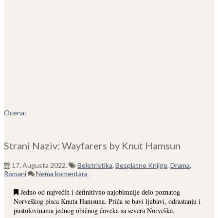
Ocena:
Strani Naziv: Wayfarers by Knut Hamsun
17. Augusta 2022.
Beletristika
,
Besplatne Knjige
,
Drama
,
Romani
Nema komentara
Jedno od najvećih i definitivno najobimnije delo poznatog
Norveškog pisca Knuta Hamsuna. Priča se bavi ljubavi, odrastanju i
pustolovinama jednog običnog čoveka sa severa Norveške.