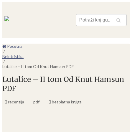
Pretraga
Početna
/
Beletristika
/
Lutalice – II tom Od Knut Hamsun PDF
Lutalice – II tom Od Knut Hamsun
PDF
recenzija
pdf
besplatna knjiga