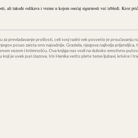
, ali takođe oslikava i vreme u kojem osećaj sigurnosti već izbledi. Kroz priču,
za prevladavanje prošlosti, celi svoj radni vek posvetio je proučavanju nac
njegov posao zaista ono najvažnije. Graziela, njegova najbolja prijateljica,
enom vezom i intimnošću. Ova knjiga nas vodi na duboko emotivno putov
i je uvek pun izazova. Iris Hanika vešto plete teme ljubavi, krivice i traž