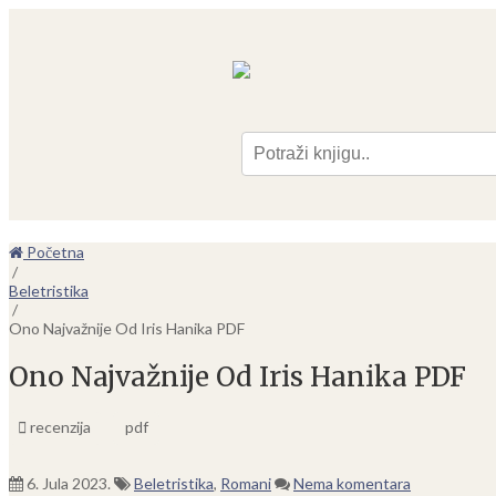
Pre
Početna
/
Beletristika
/
Ono Najvažnije Od Iris Hanika PDF
Ono Najvažnije Od Iris Hanika PDF
recenzija
pdf
6. Jula 2023.
Beletristika
,
Romani
Nema komentara