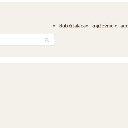
klub čitalaca
književnici
aud
traga