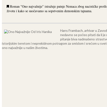
Roman "Ono najvažnije" istražuje patnje Nemaca zbog nacističke prošlosti
životu i kako se suočavamo sa sopstvenim demonskim tajnama.
Hans Frambach, arhivar u Zavodu 
nedavno se počeo pitati da li je 
pitanje biva nadmašeno strastv
istorijskim teretom i neprekidnom potragom za smislom i srećom u svetu koj
ono najvažnije u našim životima.