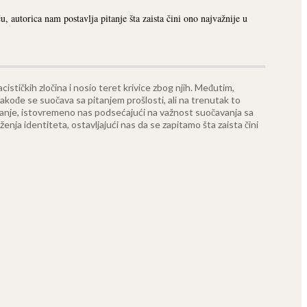
 autorica nam postavlja pitanje šta zaista čini ono najvažnije u
ističkih zločina i nosio teret krivice zbog njih. Međutim,
 takođe se suočava sa pitanjem prošlosti, ali na trenutak to
anje, istovremeno nas podsećajući na važnost suočavanja sa
enja identiteta, ostavljajući nas da se zapitamo šta zaista čini