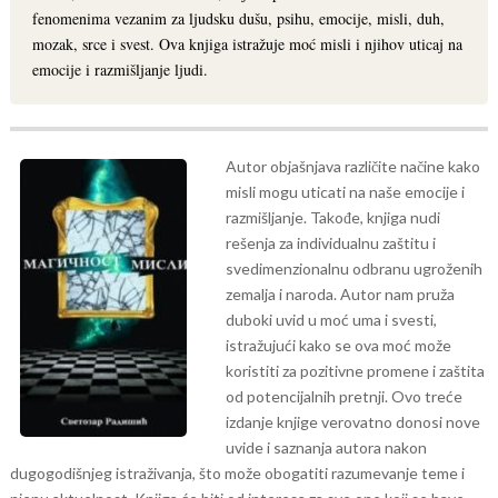
fenomenima vezanim za ljudsku dušu, psihu, emocije, misli, duh,
mozak, srce i svest. Ova knjiga istražuje moć misli i njihov uticaj na
emocije i razmišljanje ljudi.
Autor objašnjava različite načine kako
misli mogu uticati na naše emocije i
razmišljanje. Takođe, knjiga nudi
rešenja za individualnu zaštitu i
svedimenzionalnu odbranu ugroženih
zemalja i naroda. Autor nam pruža
duboki uvid u moć uma i svesti,
istražujući kako se ova moć može
koristiti za pozitivne promene i zaštita
od potencijalnih pretnji.
Ovo treće
izdanje knjige verovatno donosi nove
uvide i saznanja autora nakon
dugogodišnjeg istraživanja, što može obogatiti razumevanje teme i