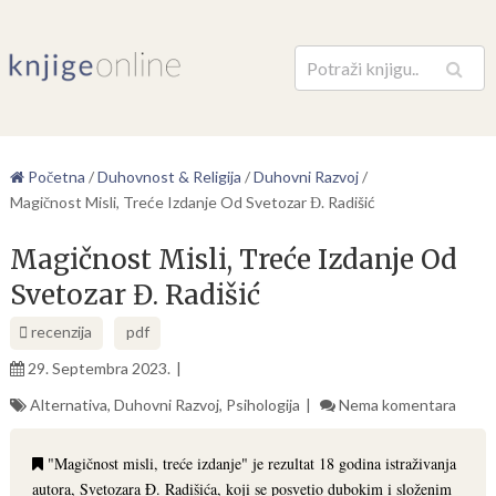
Pretraga
Početna
/
Duhovnost & Religija
/
Duhovni Razvoj
/
Magičnost Misli, Treće Izdanje Od Svetozar Đ. Radišić
Magičnost Misli, Treće Izdanje Od
Svetozar Đ. Radišić
recenzija
pdf
29. Septembra 2023.
Alternativa
,
Duhovni Razvoj
,
Psihologija
Nema komentara
"Magičnost misli, treće izdanje" je rezultat 18 godina istraživanja
autora, Svetozara Ð. Radišića, koji se posvetio dubokim i složenim