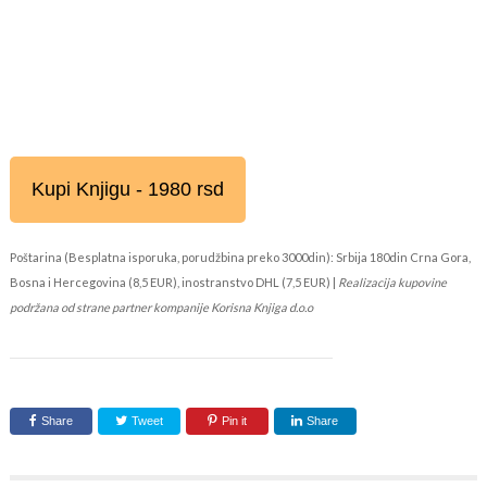
Kupi Knjigu - 1980 rsd
Poštarina (Besplatna isporuka, porudžbina preko 3000din): Srbija 180din Crna Gora,
Bosna i Hercegovina (8,5 EUR), inostranstvo DHL (7,5 EUR) |
Realizacija kupovine
podržana od strane partner kompanije Korisna Knjiga d.o.o
Share
Tweet
Pin it
Share