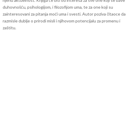
njenu aktuelnost. Knjiga će biti od interesa za sve one koji se bave
duhovnošću, psihologijom, i filozofijom uma, te za one koji su
zainteresovani za pitanja moći uma i svesti. Autor poziva čitaoce da
razmisle dublje o prirodi misli i njihovom potencijalu za promenu i
zaštitu.