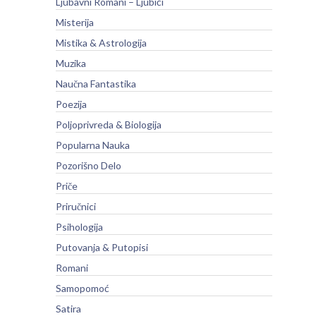
Ljubavni Romani – Ljubići
Misterija
Mistika & Astrologija
Muzika
Naučna Fantastika
Poezija
Poljoprivreda & Biologija
Popularna Nauka
Pozorišno Delo
Priče
Priručnici
Psihologija
Putovanja & Putopisi
Romani
Samopomoć
Satira