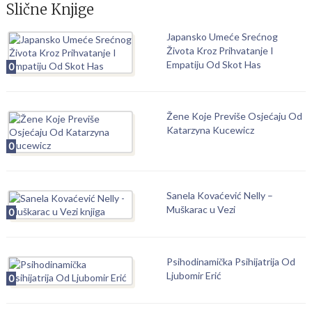
Slične Knjige
Japansko Umeće Srećnog
Života Kroz Prihvatanje I
Empatiju Od Skot Has
0
Žene Koje Previše Osjećaju Od
Katarzyna Kucewicz
0
Sanela Kovaćević Nelly –
Muškarac u Vezi
0
Psihodinamička Psihijatrija Od
Ljubomir Erić
0