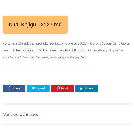
Kupi Knjigu - 3127 rsd
Poštarina (Besplatna isporuka, porudžbina preko 3000din): Srbija 180din Crna Gora,
Bosna i Hercegovina (8,5 EUR), inostranstvo DHL (7,5 EUR) |
Realizacija kupovine
podržana od strane partner kompanije Korisna Knjiga d.o.o
Share
Tweet
Pin it
Share
Oznake:
Lični razvoj