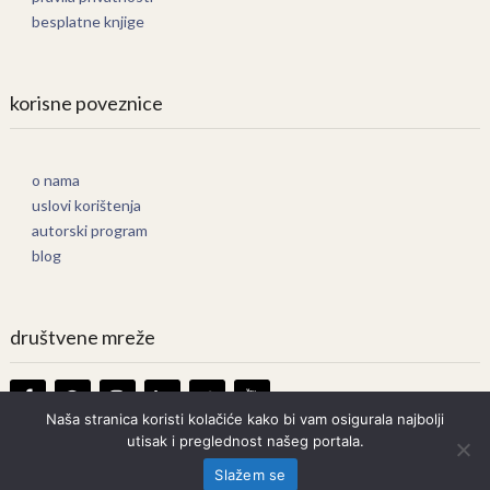
besplatne knjige
korisne poveznice
o nama
uslovi korištenja
autorski program
blog
društvene mreže
Naša stranica koristi kolačiće kako bi vam osigurala najbolji
utisak i preglednost našeg portala.
Knjige Online
Copyright © 2026.
Slažem se
Prava zadržana. Bilo kakvo kopiranje strogo zabranjeno.