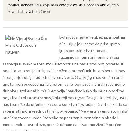
postići slobodu uma koja nam omogućava da slobodno oblikujemo
život kakav želimo živeti.
Bol možda jeste neizbežna, ali patnja
nije. Ključ je u tome da pristupimo
ljudskom iskustvu s novim
razumijevanjem i primenimo svoja
saznanja u svakom trenutku. Bez obzira na našu prošlost, poreklo, ili
ono što smo ranije činili, uvek možemo pronaći mir, bezuslovnu ljubav,
ispunjenje i obilje radosti u svom životu.
Ova knjiga nas vodi na put
unutarnjeg osvešćenja i transformacije, pomažući nam da razumemo
duboke uzroke naših misli i emocija i naučimo kako da se oslobodimo
negativnih obrazaca razmišljanja koji nas ograničavaju. Joseph Nguyen
nas inspiriše da prigrlimo svest o sopstvu i izgradimo život u skladu sa
svojim istinskim vrednostima i potrebama.
“Ne vjeruj svemu što misliš”
nudi dragocene uvide i tehnike za postizanje mentalne slobode i
emocionalne ravnoteže, pomažući nam da stvaramo život ispunjen