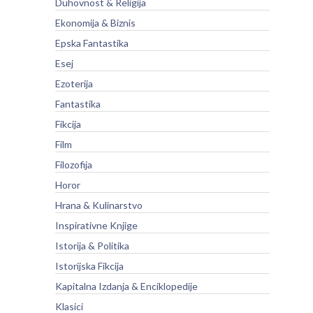
Duhovnost & Religija
Ekonomija & Biznis
Epska Fantastika
Esej
Ezoterija
Fantastika
Fikcija
Film
Filozofija
Horor
Hrana & Kulinarstvo
Inspirativne Knjige
Istorija & Politika
Istorijska Fikcija
Kapitalna Izdanja & Enciklopedije
Klasici