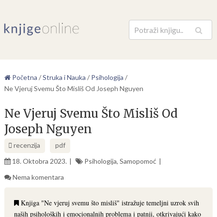
Pretraga
Početna
/
Struka i Nauka
/
Psihologija
/
Ne Vjeruj Svemu Što Misliš Od Joseph Nguyen
Ne Vjeruj Svemu Što Misliš Od
Joseph Nguyen
recenzija
pdf
18. Oktobra 2023.
Psihologija
,
Samopomoć
Nema komentara
Knjiga "Ne vjeruj svemu što misliš" istražuje temeljni uzrok svih
naših psiholoških i emocionalnih problema i patnji, otkrivajući kako