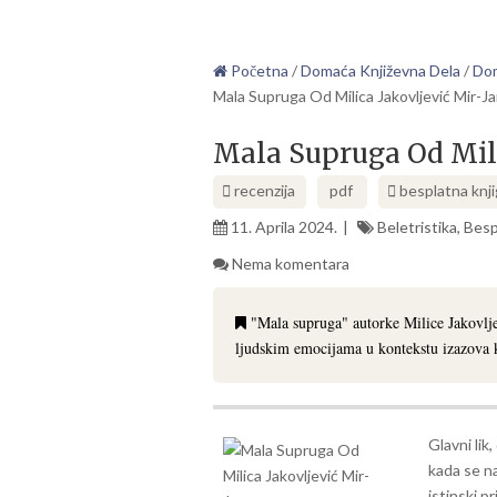
Početna
/
Domaća Književna Dela
/
Dom
Mala Supruga Od Milica Jakovljević Mir-
Mala Supruga Od Mili
recenzija
pdf
besplatna knj
11. Aprila 2024.
Beletristika
,
Besp
Nema komentara
"Mala supruga" autorke Milice Jakovlj
ljudskim emocijama u kontekstu izazova k
Glavni lik
kada se n
istinski p