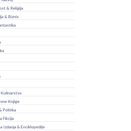
st & Religija
ja & Biznis
antastika
a
ika
a
 Kulinarstvo
ivne Knjige
& Politika
a Fikcija
a Izdanja & Enciklopedije