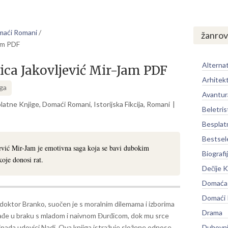
aći Romani
/
žanrov
Jam PDF
Alternat
ca Jakovljević Mir-Jam PDF
Arhitek
iga
Avantur
latne Knjige
,
Domaći Romani
,
Istorijska Fikcija
,
Romani
Beletris
Besplat
Bestsel
ević Mir-Jam je emotivna saga koja se bavi dubokim
Biografi
oje donosi rat.
Dečije K
Domaća 
Domaći
, doktor Branko, suočen je s moralnim dilemama i izborima
Drama
ađe u braku s mladom i naivnom Đurđicom, dok mu srce
ripada udovici Nadi.
Ova knjiga istražuje složene odnose
Duhovni