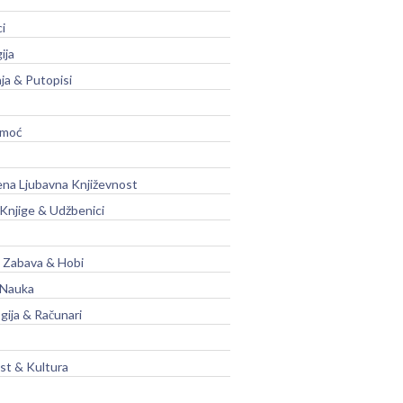
ci
ija
ja & Putopisi
moć
na Ljubavna Književnost
 Knjige & Udžbenici
, Zabava & Hobi
 Nauka
gija & Računari
t & Kultura