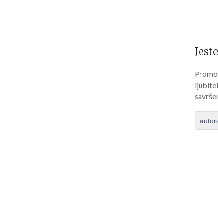
Jeste
Promov
ljubite
savrše
autor