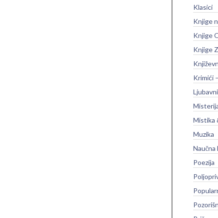
Klasici
Knjige 
Knjige O
Knjige Z
Književ
Krimići 
Ljubavni
Misterij
Mistika 
Muzika
Naučna 
Poezija
Poljopri
Popular
Pozoriš