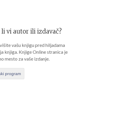
 li vi autor ili izdavač?
išite vašu knjigu pred hiljadama
lja knjiga. Knjige Online stranica je
no mesto za vaše izdanje.
ski program