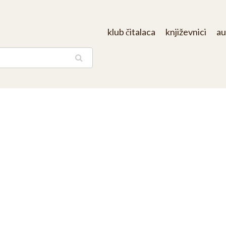
klub čitalaca
književnici
au
aga