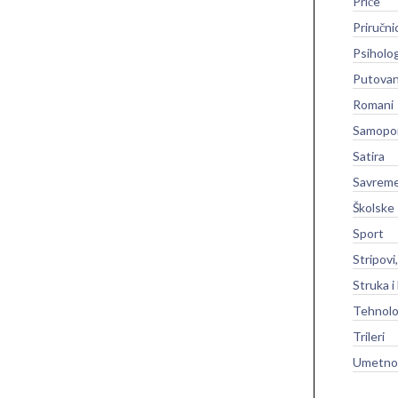
Priče
Priručni
Psiholog
Putovan
Romani
Samopo
Satira
Savreme
Školske
Sport
Stripovi
Struka i
Tehnolo
Trileri
Umetnos