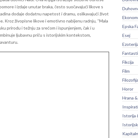
jubomore i izdaje unutar braka, često suočavajući likove s
Duhovno
adina dodaje dodatnu napetost i dramu, oslikavajući život
Ekonomi
ne.
Kroz živopisne likove i emotivno nabijenu radnju, “Mala
Epska F
ku prirodu i težnju za srećom i ispunjenjem, čak i u
binuje ljubavnu priču s istorijskim kontekstom,
Esej
 avanturu.
Ezoterij
Fantast
Fikcija
Film
Filozofij
Horor
Hrana &
Inspirat
Istorija 
Istorijsk
Kapitaln