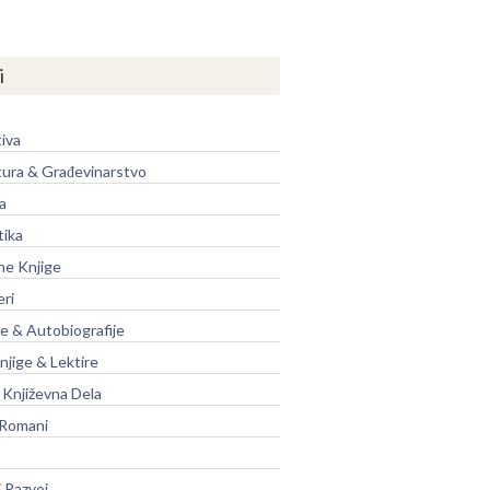
i
iva
tura & Građevinarstvo
a
tika
ne Knjige
eri
je & Autobiografije
njige & Lektire
Književna Dela
 Romani
 Razvoj