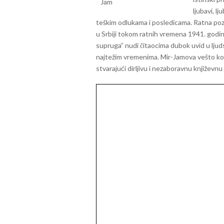
ljubavi, l
teškim odlukama i posledicama. Ratna poz
u Srbiji tokom ratnih vremena 1941. godi
supruga” nudi čitaocima dubok uvid u ljuds
najtežim vremenima. Mir-Jamova vešto kom
stvarajući dirljivu i nezaboravnu književnu