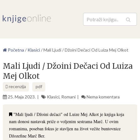
Pretraga
Početna
/
Klasici
/
Mali Ljudi / Džoini Dečaci Od Luiza Mej Olkot
Mali Ljudi / Džoini Dečaci Od Luiza
Mej Olkot
recenzija
pdf
25. Maja 2023.
Klasici
,
Romani
Nema komentara
"Mali ljudi / Džoini dečaci" od Luize Mej Alkot je knjiga koja
nam donosi nastavak priče o voljenim sestrama Marč. U ovim
romanima, poseban fokus je stavljen na život večite buntovnice
Džozefine Marč Ber.