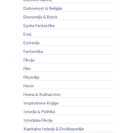
Duhovnost & Religija
Ekonomija & Biznis
Epska Fantastika
Esej
Ezoterija
Fantastika
Fikcija
Film
Filozofija
Horor
Hrana & Kulinarstvo
Inspirativne Knjige
Istorija & Politika
Istorijska Fikcija
Kapitalna Izdanja & Enciklopedije