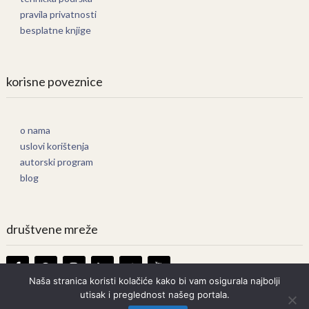
pravila privatnosti
besplatne knjige
korisne poveznice
o nama
uslovi korištenja
autorski program
blog
društvene mreže
Naša stranica koristi kolačiće kako bi vam osigurala najbolji
utisak i preglednost našeg portala.
Knjige Online
Copyright © 2026.