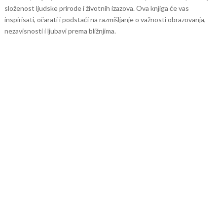
složenost ljudske prirode i životnih izazova. Ova knjiga će vas
inspirisati, očarati i podstaći na razmišljanje o važnosti obrazovanja,
nezavisnosti i ljubavi prema bližnjima.