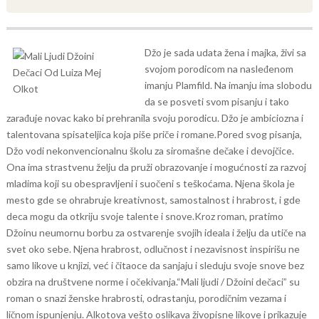
Džo je sada udata žena i majka, živi sa
svojom porodicom na nasleđenom
imanju Plamfild. Na imanju ima slobodu
da se posveti svom pisanju i tako
zarađuje novac kako bi prehranila svoju porodicu. Džo je ambiciozna i
talentovana spisateljica koja piše priče i romane.
Pored svog pisanja,
Džo vodi nekonvencionalnu školu za siromašne dečake i devojčice.
Ona ima strastvenu želju da pruži obrazovanje i mogućnosti za razvoj
mladima koji su obespravljeni i suočeni s teškoćama. Njena škola je
mesto gde se ohrabruje kreativnost, samostalnost i hrabrost, i gde
deca mogu da otkriju svoje talente i snove.
Kroz roman, pratimo
Džoinu neumornu borbu za ostvarenje svojih ideala i želju da utiče na
svet oko sebe. Njena hrabrost, odlučnost i nezavisnost inspirišu ne
samo likove u knjizi, već i čitaoce da sanjaju i sleduju svoje snove bez
obzira na društvene norme i očekivanja.
“Mali ljudi / Džoini dečaci” su
roman o snazi ženske hrabrosti, odrastanju, porodičnim vezama i
ličnom ispunjenju. Alkotova vešto oslikava živopisne likove i prikazuje