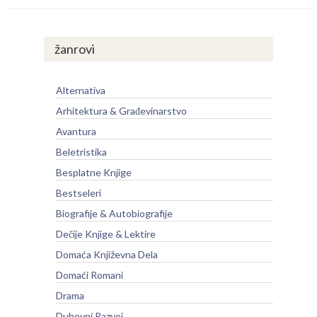
žanrovi
Alternativa
Arhitektura & Građevinarstvo
Avantura
Beletristika
Besplatne Knjige
Bestseleri
Biografije & Autobiografije
Dečije Knjige & Lektire
Domaća Književna Dela
Domaći Romani
Drama
Duhovni Razvoj