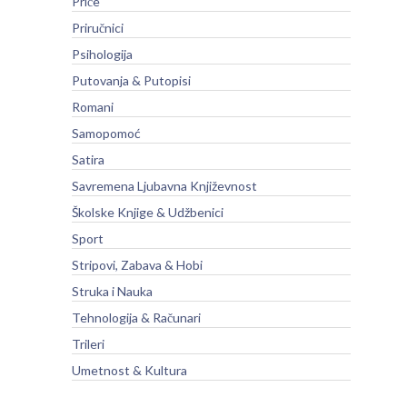
Priče
Priručnici
Psihologija
Putovanja & Putopisi
Romani
Samopomoć
Satira
Savremena Ljubavna Književnost
Školske Knjige & Udžbenici
Sport
Stripovi, Zabava & Hobi
Struka i Nauka
Tehnologija & Računari
Trileri
Umetnost & Kultura