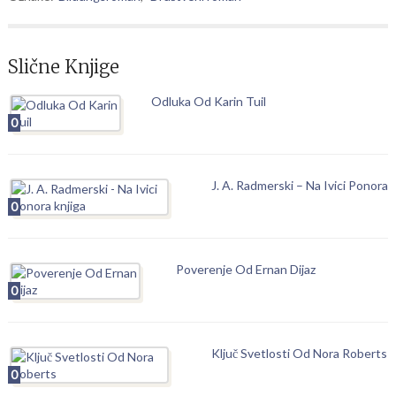
Slične Knjige
Odluka Od Karin Tuil
0
J. A. Radmerski – Na Ivici Ponora
0
Poverenje Od Ernan Dijaz
0
Ključ Svetlosti Od Nora Roberts
0