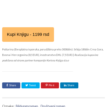
Kupi Knjigu - 1199 rsd
Poštarina (Besplatna isporuka, porudžbina preko 3000din): Srbija 180din Crna Gora,
Bosna i Hercegovina (8,5 EUR), inostranstvo DHL (7,5 EUR) |
Realizacija kupovine
podržana od strane partner kompanije Korisna Knjiga d.o.o
Share
Tweet
Pin it
Share
Oznake:
Bildungsroman
,
Društveni roman