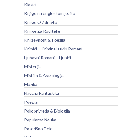
Klasici
Knjige na engleskom jeziku
Knjige O Zdravlju
Knjige Za Roditelje
Književnost & Poezija
Krimići – Kriminalistički Romani
Ljubavni Romani – Ljubići
Misterija
Mistika & Astrologija
Muzika
Naučna Fantastika
Poezija
Poljoprivreda & Biologija
Popularna Nauka
Pozorišno Delo