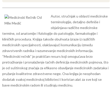
Autor, stručnjak u oblasti medicinske
terminologije, detaljno definiše i
objašnjava različite medicinske
termine, od anatomije i fiziologije do patologije, farmakologije i
kliničkih procedura. Knjiga takođe obuhvata izraze iz različitih
medicinskih specijalnosti, olakšavajući komunikaciju između
zdravstvenih radnika i razumevanje medicinskih informacija.
“Medicinski rečnik” je praktičan resurs koji omogućava brzo
pretraživanje i pronalaženje tačnih definicija medicinskih pojmova, što
je od suštinskog značaja za efikasno obavljanje medicinskih zadataka i
pružanje kvalitetne zdravstvene nege. Ova knjiga je neophodan
dodatak svakoj medicinskoj biblioteci i koristan alat za sve koji se
bave medicinskim radom ili studiraju medicinu.