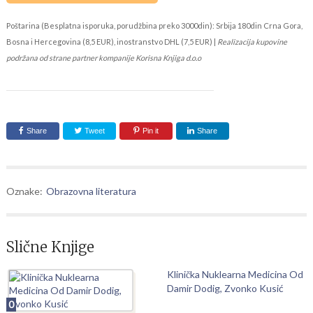
Poštarina (Besplatna isporuka, porudžbina preko 3000din): Srbija 180din Crna Gora,
Bosna i Hercegovina (8,5 EUR), inostranstvo DHL (7,5 EUR) |
Realizacija kupovine
podržana od strane partner kompanije Korisna Knjiga d.o.o
Share
Tweet
Pin it
Share
Oznake:
Obrazovna literatura
Slične Knjige
Klinička Nuklearna Medicina Od
Damir Dodig, Zvonko Kusić
0