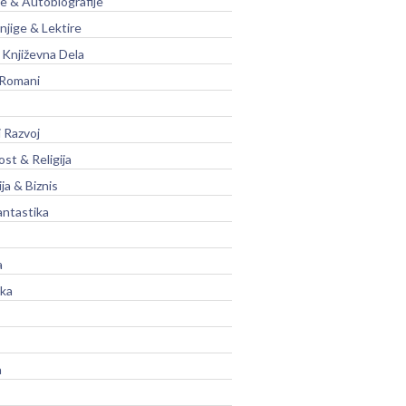
je & Autobiografije
njige & Lektire
Književna Dela
 Romani
 Razvoj
st & Religija
ja & Biznis
antastika
a
ika
a