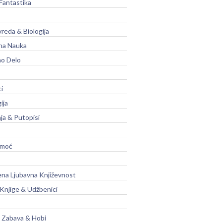
Fantastika
vreda & Biologija
na Nauka
no Delo
ci
ija
ja & Putopisi
moć
na Ljubavna Književnost
 Knjige & Udžbenici
, Zabava & Hobi