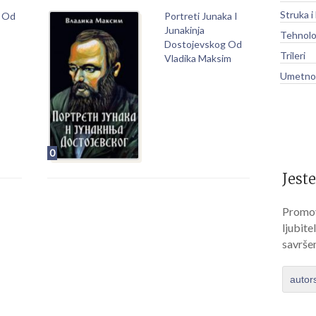
Struka i
e Od
Portreti Junaka I
Junakinja
Tehnolo
Dostojevskog Od
Trileri
Vladika Maksim
Umetnos
0
Jeste
Promov
ljubite
savrše
autor