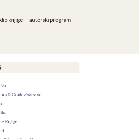
dio knjige
autorski program
i
iva
tura & Građevinarstvo
a
tika
ne Knjige
eri