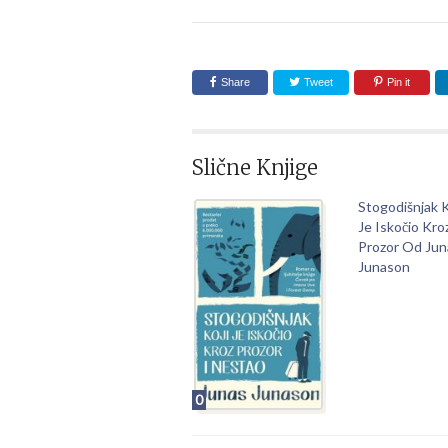
Share
Tweet
Pin it
Slične Knjige
Stogodišnjak K
Je Iskočio Kro
Prozor Od Jun
Junason
0