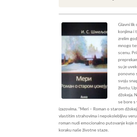
Glavni lik
konjima i 
zrelim god
mnogo tešk
scenu.
Pri
preprekama
su je uvek
ponovno s
svoju sna
životu. U
džokeja. N
se bore s
izazovima.
“Meri – Roman o starom džokeju
vlastitim strahovima i nepokolebljivu ver
roman nudi emocionalno putovanje koje na
koraku naše životne staze.