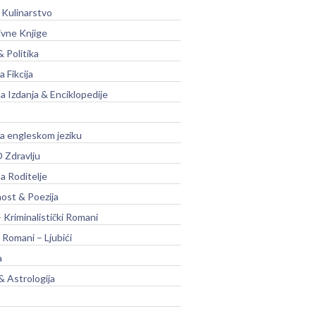
 Kulinarstvo
ivne Knjige
& Politika
a Fikcija
a Izdanja & Enciklopedije
na engleskom jeziku
 Zdravlju
a Roditelje
nost & Poezija
– Kriminalistički Romani
 Romani – Ljubići
a
& Astrologija