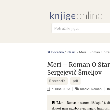
Pretr
Početna
/
Klasici
/
Meri – Roman O Star
Meri – Roman O Star
Sergejevič Šmeljov
recenzija
pdf
7. Juna 2023.
Klasici
,
Romani
"Meri - Roman o starom džokeju" je dirl
donosi nam nezaboravnu sagu o hrabrosti, 