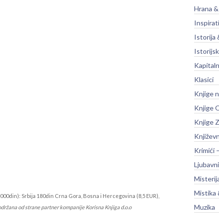
Hrana &
Inspirat
Istorija 
Istorijsk
Kapitaln
Klasici
Knjige 
Knjige O
Knjige Z
Književ
Krimići 
Ljubavni
Misterij
Mistika 
000din): Srbija 180din Crna Gora, Bosna i Hercegovina (8,5 EUR),
Muzika
održana od strane partner kompanije Korisna Knjiga d.o.o