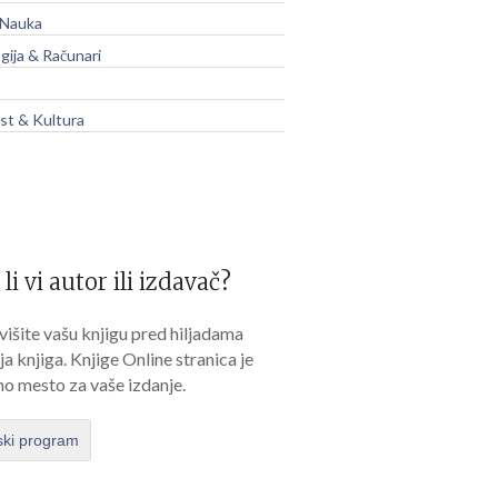
 Nauka
gija & Računari
t & Kultura
 li vi autor ili izdavač?
išite vašu knjigu pred hiljadama
lja knjiga. Knjige Online stranica je
no mesto za vaše izdanje.
ski program