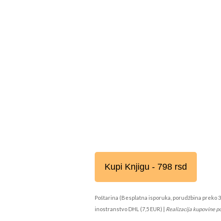
Kupi Knjigu - 798 rsd
Poštarina (Besplatna isporuka, porudžbina preko 3
inostranstvo DHL (7,5 EUR) |
Realizacija kupovine p