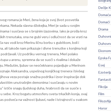
Biografi
Dečije K
Domaća 
 ovog romana je Meri, žena koja je svoj život posvetila
Domaći
trkama. Nekada slavna džokejka, Meri je sada u svojim
Drama
inama i suočava se s brojnim izazovima. Iako je prošla kroz
Duhovni
ih trenutaka, ona ne gubi veru i odlučnost da se vrati na
ča nas vodi kroz Merinu ličnu borbu s gubitkom, boli i
Duhovno
, ali takođe nam prikazuje i divne trenutke s konjima koji
Ekonomi
 podržavali. Uz podršku vernog trenera, Meri polako
Epska F
tupa u arenu, spremna da se suoči s rivalima i dokaže
Esej
gu.
Međutim, ljubav se neočekivano pojavljuje u Merinom
poznaje Aleksandra, uspešnog konjičkog trenera i bivšeg
Ezoterij
jihova veza postaje snažna podrška i izvor inspiracije dok
Fantast
 vlastitim unutrašnjim demonima i suočavaju s novim
Fikcija
” ističe snagu ljudskog duha, hrabrosti da se suoče s
u u sebe. Kroz bogatu atmosferu sveta trkačkih konja, ovaj
Film
s podseća na važnost ljubavi, nade i istrajnosti u svakom
Filozofij
Horor