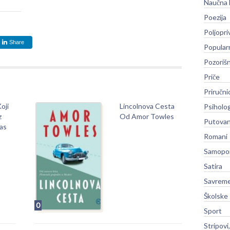
Naučna 
Poezija
Poljopri
Share
Popular
Pozoriš
Priče
Priručni
oji
Lincolnova Cesta
Psiholog
z
Od Amor Towles
Putovan
as
Romani
Samopo
Satira
Savreme
Školske
0
Sport
Stripovi