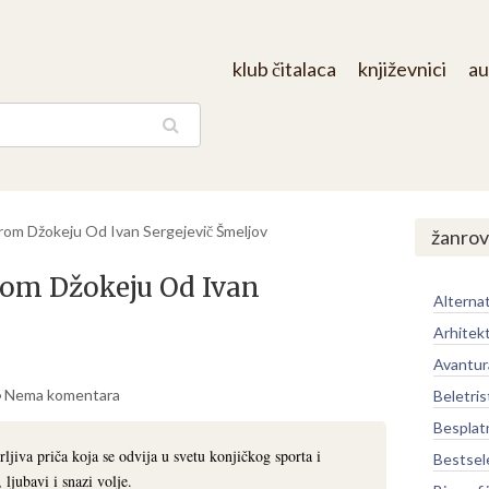
klub čitalaca
književnici
au
aga
om Džokeju Od Ivan Sergejevič Šmeljov
žanrov
om Džokeju Od Ivan
Alternat
Arhitek
Avantur
Nema komentara
Beletris
Besplat
jiva priča koja se odvija u svetu konjičkog sporta i
Bestsel
ljubavi i snazi volje.