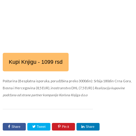
Kupi Knjigu - 1099 rsd
Poštarina (Besplatna isporuka, porudžbina preko 3000din): Srbija 180din Crna Gora,
Bosna i Hercegovina (8,5 EUR), inostranstvo DHL (7,5 EUR) |
Realizacija kupovine
podržana od strane partner kompanije Korisna Knjiga d.o.o
Share
Tweet
Pin it
Share