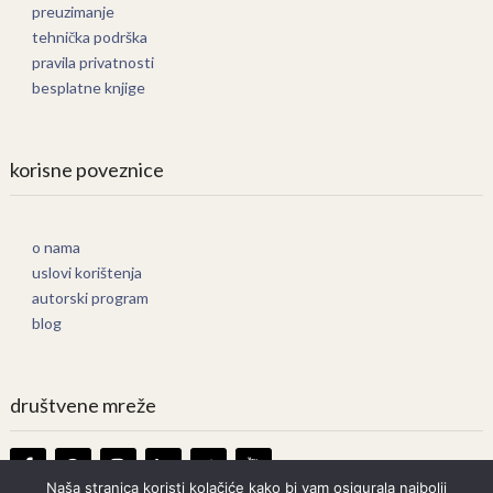
preuzimanje
tehnička podrška
pravila privatnosti
besplatne knjige
korisne poveznice
o nama
uslovi korištenja
autorski program
blog
društvene mreže
Naša stranica koristi kolačiće kako bi vam osigurala najbolji