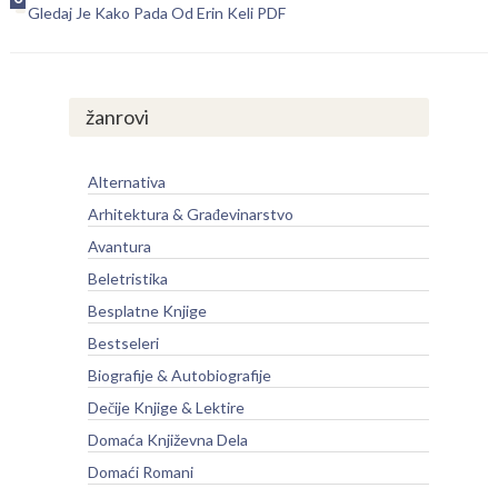
Gledaj Je Kako Pada Od Erin Keli PDF
žanrovi
Alternativa
Arhitektura & Građevinarstvo
Avantura
Beletristika
Besplatne Knjige
Bestseleri
Biografije & Autobiografije
Dečije Knjige & Lektire
Domaća Književna Dela
Domaći Romani