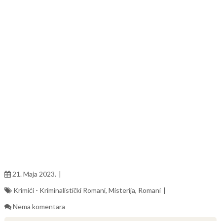
21. Maja 2023.
Krimići - Kriminalistički Romani
,
Misterija
,
Romani
Nema komentara