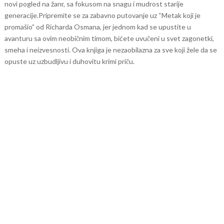
novi pogled na žanr, sa fokusom na snagu i mudrost starije
generacije.
Pripremite se za zabavno putovanje uz “Metak koji je
promašio” od Richarda Osmana, jer jednom kad se upustite u
avanturu sa ovim neobičnim timom, bićete uvučeni u svet zagonetki,
smeha i neizvesnosti. Ova knjiga je nezaobilazna za sve koji žele da se
opuste uz uzbudljivu i duhovitu krimi priču.