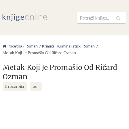
Pretraga
Početna
/
Romani
/
Krimići - Kriminalistički Romani
/
Metak Koji Je Promašio Od Ričard Ozman
Metak Koji Je Promašio Od Ričard
Ozman
recenzija
pdf