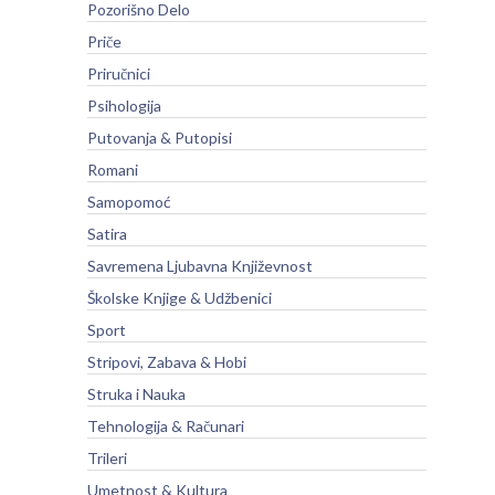
Pozorišno Delo
Priče
Priručnici
Psihologija
Putovanja & Putopisi
Romani
Samopomoć
Satira
Savremena Ljubavna Književnost
Školske Knjige & Udžbenici
Sport
Stripovi, Zabava & Hobi
Struka i Nauka
Tehnologija & Računari
Trileri
Umetnost & Kultura