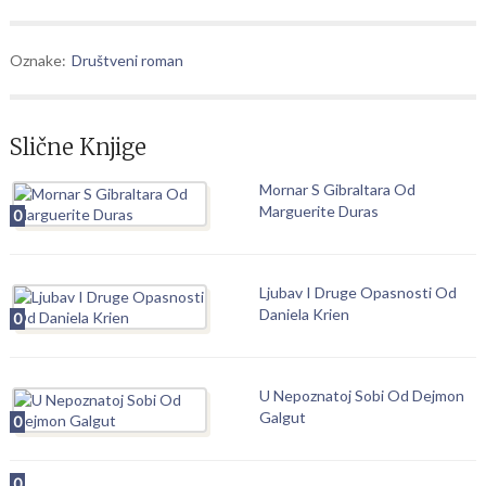
Oznake:
Društveni roman
Slične Knjige
Mornar S Gibraltara Od
Marguerite Duras
0
Ljubav I Druge Opasnosti Od
Daniela Krien
0
U Nepoznatoj Sobi Od Dejmon
Galgut
0
0