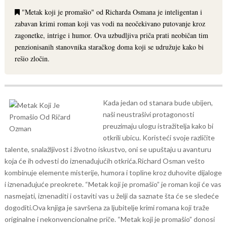
"Metak koji je promašio" od Richarda Osmana je inteligentan i
zabavan krimi roman koji vas vodi na neočekivano putovanje kroz
zagonetke, intrige i humor. Ova uzbudljiva priča prati neobičan tim
penzionisanih stanovnika staračkog doma koji se udružuje kako bi
rešio zločin.
Kada jedan od stanara bude ubijen,
naši neustrašivi protagonosti
preuzimaju ulogu istražitelja kako bi
otkrili ubicu. Koristeći svoje različite
talente, snalažljivost i životno iskustvo, oni se upuštaju u avanturu
koja će ih odvesti do iznenađujućih otkrića.
Richard Osman vešto
kombinuje elemente misterije, humora i topline kroz duhovite dijaloge
i iznenađujuće preokrete. “Metak koji je promašio” je roman koji će vas
nasmejati, iznenaditi i ostaviti vas u želji da saznate šta će se sledeće
dogoditi.
Ova knjiga je savršena za ljubitelje krimi romana koji traže
originalne i nekonvencionalne priče. “Metak koji je promašio” donosi