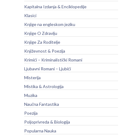
Kapitalna Izdanja & Enciklopedije
Klasici
Knjige na engleskom jeziku
Knjige O Zdravlju
Knjige Za Roditelje
Književnost & Poezija
Krimići – Kriminalistički Romani
Ljubavni Romani – Ljubići
Misterija
Mistika & Astrologija
Muzika
Naučna Fantastika
Poezija
Poljoprivreda & Biologija
Popularna Nauka