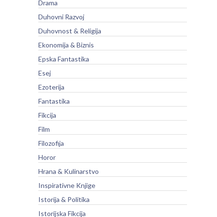
Drama
Duhovni Razvoj
Duhovnost & Religija
Ekonomija & Biznis
Epska Fantastika
Esej
Ezoterija
Fantastika
Fikcija
Film
Filozofija
Horor
Hrana & Kulinarstvo
Inspirativne Knjige
Istorija & Politika
Istorijska Fikcija