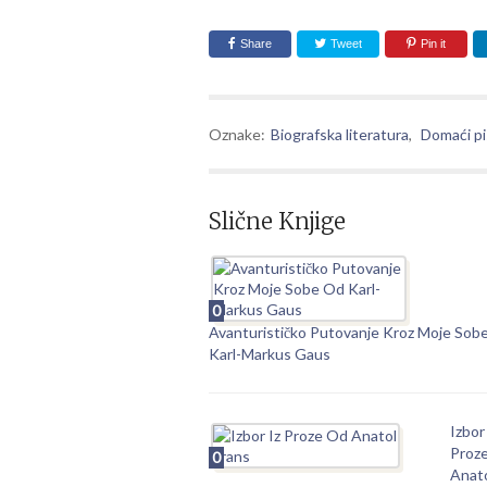
Share
Tweet
Pin it
Oznake:
Biografska literatura
,
Domaći pi
Slične Knjige
0
Avanturističko Putovanje Kroz Moje Sob
Karl-Markus Gaus
Izbor
Proz
0
Anat