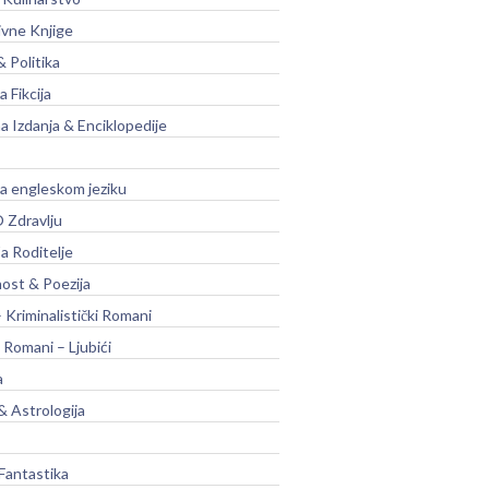
ivne Knjige
& Politika
a Fikcija
a Izdanja & Enciklopedije
na engleskom jeziku
 Zdravlju
a Roditelje
nost & Poezija
– Kriminalistički Romani
 Romani – Ljubići
a
& Astrologija
Fantastika