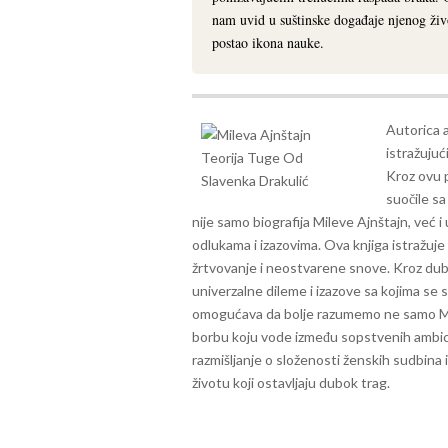
nam uvid u suštinske događaje njenog ži
postao ikona nauke.
Autorica 
istražujuć
Kroz ovu 
suočile sa
nije samo biografija Mileve Ajnštajn, već i
odlukama i izazovima. Ova knjiga istražuje 
žrtvovanje i neostvarene snove. Kroz dub
univerzalne dileme i izazove sa kojima s
omogućava da bolje razumemo ne samo Milev
borbu koju vode između sopstvenih ambicij
razmišljanje o složenosti ženskih sudbina i
životu koji ostavljaju dubok trag.