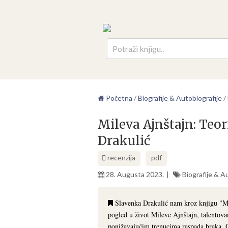
Pretr
Početna
/
Biografije & Autobiografije
/
Mileva Ajnštajn: Teo
Drakulić
recenzija
pdf
28. Augusta 2023.
Biografije & A
Slavenka Drakulić nam kroz knjigu "Mil
pogled u život Mileve Ajnštajn, talentovan
ponižavajućim trenucima raspada braka. O