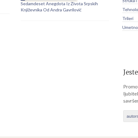
Struka i
Sedamdeset Anegdota Iz Života Srpskih
Tehnolo
Književnika Od Andra Gavrilović
Trileri
Umetnos
Jeste
Promov
ljubite
savrše
autor