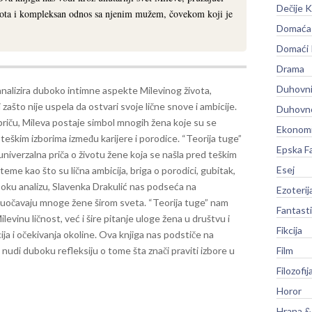
Dečije K
vota i kompleksan odnos sa njenim mužem, čovekom koji je
Domaća 
Domaći
Drama
Duhovni
analizira duboko intimne aspekte Milevinog života,
i zašto nije uspela da ostvari svoje lične snove i ambicije.
Duhovno
priču, Mileva postaje simbol mnogih žena koje su se
Ekonomi
 teškim izborima između karijere i porodice.
“Teorija tuge”
Epska F
 univerzalna priča o životu žene koja se našla pred teškim
Esej
teme kao što su lična ambicija, briga o porodici, gubitak,
oku analizu, Slavenka Drakulić nas podseća na
Ezoterij
e suočavaju mnoge žene širom sveta.
“Teorija tuge” nam
Fantast
inu ličnost, već i šire pitanje uloge žena u društvu i
Fikcija
a i očekivanja okoline. Ova knjiga nas podstiče na
 nudi duboku refleksiju o tome šta znači praviti izbore u
Film
Filozofij
Horor
Hrana &