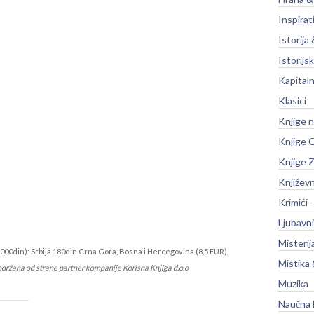
Inspirat
Istorija 
Istorijsk
Kapitaln
Klasici
Knjige 
Knjige O
Knjige Z
Književ
Krimići 
Ljubavni
Misterij
000din): Srbija 180din Crna Gora, Bosna i Hercegovina (8,5 EUR),
Mistika 
održana od strane partner kompanije Korisna Knjiga d.o.o
Muzika
Naučna 