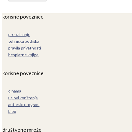
korisne poveznice
preuzimanje
tehnička podrška
pravila privatnosti
besplatne knjige
korisne poveznice
o nama
uslovi korištenja
autorski program
blog
društvene mreže