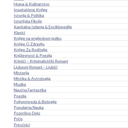
Hrana & Kulinarstvo
Inspirativne Knjige
Istorija & Politika
Istorijska Fikcija
Kapitalna Izdanja & Enciklopedije
Klasici
Knjige na engleskom jeziku
Knjige O Zdravlju
Knjige Za Roditelje
Književnost & Poezija
Krimići – Kriminalistički Romani
Ljubavni Romani – Ljubići
Misterija
Mistika & Astrologija
Muzika
Naučna Fantastika
Poezija
Poljoprivreda & Biologija
Popularna Nauka
Pozorišno Delo
Priče
Priručnici