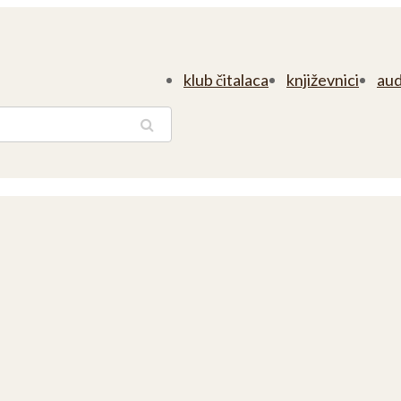
klub čitalaca
književnici
aud
traga