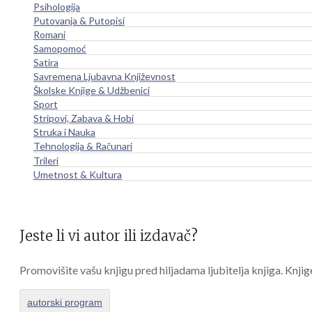
Psihologija
Putovanja & Putopisi
Romani
Samopomoć
Satira
Savremena Ljubavna Književnost
Školske Knjige & Udžbenici
Sport
Stripovi, Zabava & Hobi
Struka i Nauka
Tehnologija & Računari
Trileri
Umetnost & Kultura
Jeste li vi autor ili izdavač?
Promovišite vašu knjigu pred hiljadama ljubitelja knjiga. Knjig
autorski program