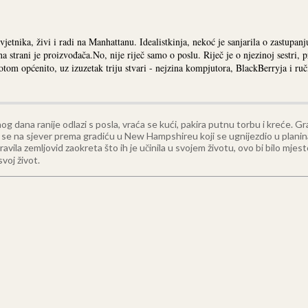
etnika, živi i radi na Manhattanu. Idealistkinja, nekoć je sanjarila o zastupanj
a strani je proizvođača.No, nije riječ samo o poslu. Riječ je o njezinoj sestri, 
otom općenito, uz izuzetak triju stvari - nejzina kompjutora, BlackBerryja i ruč
g dana ranije odlazi s posla, vraća se kući, pakira putnu torbu i kreće. G
ti se na sjever prema gradiću u New Hampshireu koji se ugnijezdio u planin
apravila zemljovid zaokreta što ih je učinila u svojem životu, ovo bi bilo mje
voj život.