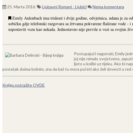
25. Marta 2016.
Ljubavni Romani - Ljubići
Nema komentara
Emily Aulenbach ima trideset i dvije godine, odvjetnica, udana je za odvj
sobičku gdje telefonski razgovara sa žrtvama pokvarene flaširane vode - i n
uspostaviti vezu kao nekada. Jednostavno nije previše u vezi sa svojim živ
Postupajući nagonski, Emily jedno
joj nije nimalo svojstveno, zapu
ljeto u kolibi uz rijeku. Ako bi n
povratak doima bolnim, zna da baš tu mora početi ako želi dovesti u red s
Knjigu potražite OVDE