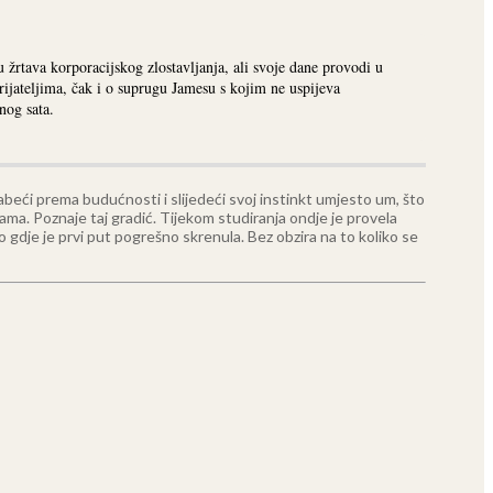
u žrtava korporacijskog zlostavljanja, ali svoje dane provodi u
prijateljima, čak i o suprugu Jamesu s kojim ne uspijeva
nog sata.
rabeći prema budućnosti i slijedeći svoj instinkt umjesto um, što
ama. Poznaje taj gradić. Tijekom studiranja ondje je provela
sto gdje je prvi put pogrešno skrenula. Bez obzira na to koliko se