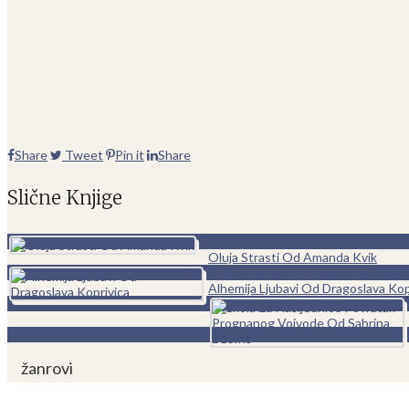
Share
Tweet
Pin it
Share
Slične Knjige
0
Oluja Strasti Od Amanda Kvik
0
Alhemija Ljubavi Od Dragoslava Kop
žanrovi