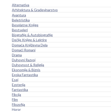
Alternativa
Arhitektura & Građevinarstvo
Avantura
Beletristika
Besplatne Knjige
Bestseleri
Biografije & Autobiografije
Dečije Knjige & Lektire
Domaća Književna Dela
Domaći Romani
Drama
Duhovni Razvoj
Duhovnost & Religija
Ekonomija & Biznis
Epska Fantastika
Esej
Ezoterija
Fantastika
Fikcija
Film
Filozofija
Horor