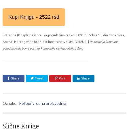
Kupi Knjigu - 2522 rsd
Poštarina (Besplatna isporuka, porudžbina preko 3000din): Srbija 180din Crna Gora,
Bosna i Hercegovina (8,5 EUR), inostranstvo DHL (7,5 EUR) |
Realizacija kupovine
podržana od strane partner kompanije Korisna Knjiga d.o.o
Share
Tweet
Pin it
Share
Oznake:
Poljoprivredna proizvodnja
Slične Knjige