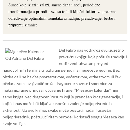
Sunce koje izlazi i zalazi, smene dana i noći, periodične
transformacije u prirodi - sve su to bili ključni faktori za precizno
određivanje optimalnih trenutaka za sadnju, presađivanje, berbu i
pripremu zimnice.
Del Fabro nas vodi kroz ovu izuzetno
praktičnu knjigu koja poštuje tradiciju i
nudi sveobuhvatan pregled
najpovoljnijih termina u različitim periodima mesečeve godine. Bez
obzira da li se bavite povrtarstvom, voćarstvom, vrtlarstvom, ili čak
pčelarstvom, ovaj vodič pruža dragocene savete i smernice za
maksimiziranje prinosa i očuvanje hrane.
“Mjesečev kalendar” nije
samo knjiga, već dragoceni resurs koji je prenošen kroz generacije, i
koji i danas može biti ključ za uspešno vođenje poljoprivrednih
aktivnosti. Uz ovu knjigu, svako može postati mudar i uspešan
poljoprivrednik, poštujući ritam prirode i koristeći snagu Meseca kao
svoje vodilje.