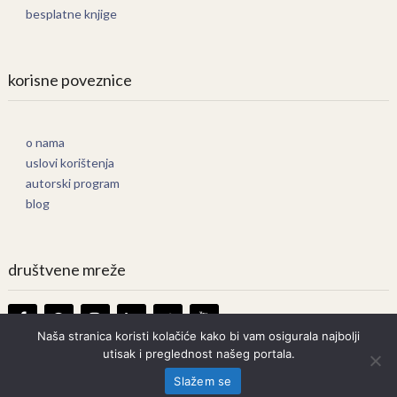
besplatne knjige
korisne poveznice
o nama
uslovi korištenja
autorski program
blog
društvene mreže
Naša stranica koristi kolačiće kako bi vam osigurala najbolji
utisak i preglednost našeg portala.
Knjige Online
Copyright © 2026.
Slažem se
Prava zadržana. Bilo kakvo kopiranje strogo zabranjeno.