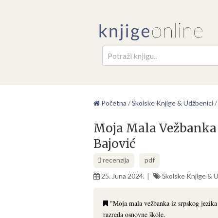
Pretr
Početna
/
Školske Knjige & Udžbenici
Moja Mala Vežbanka I
Bajović
recenzija
pdf
25. Juna 2024.
Školske Knjige & 
"Moja mala vežbanka iz srpskog jezika
razreda osnovne škole.