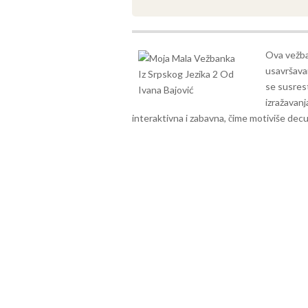
Ova vežba
usavršavan
se susrest
izražavanj
interaktivna i zabavna, čime motiviše decu