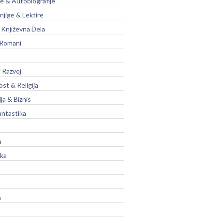
je & Autobiografije
njige & Lektire
Književna Dela
 Romani
 Razvoj
st & Religija
ja & Biznis
antastika
a
ika
a