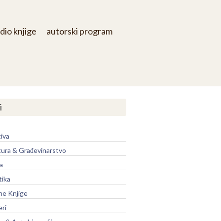
dio knjige
autorski program
i
iva
tura & Građevinarstvo
a
tika
ne Knjige
eri