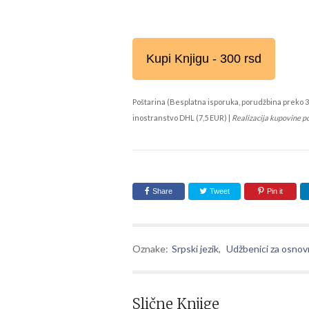
Kupi Knjigu - 300 rsd
Poštarina (Besplatna isporuka, porudžbina preko 3
inostranstvo DHL (7,5 EUR) |
Realizacija kupovine p
Share
Tweet
Pin it
Oznake:
Srpski jezik
,
Udžbenici za osnov
Slične Knjige