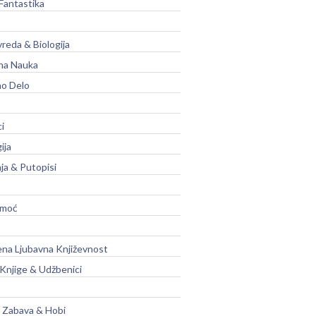
Fantastika
vreda & Biologija
na Nauka
no Delo
ci
ija
ja & Putopisi
moć
na Ljubavna Književnost
 Knjige & Udžbenici
, Zabava & Hobi