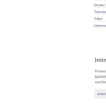
Struka i
Tehnolo
Trileri
Umetnos
Jeste
Promov
ljubite
savrše
autor