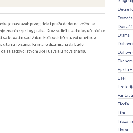
Biografi
Dečije K
Domaća 
nka je nastavak prvog dela i pruža dodatne vežbe za
Domaći
je znanja srpskog jezika. Kroz različite zadatke, učenici će
Drama
i sa bogatim sadržajem koji podstiče razvoj pravilnog
Duhovni
a, čitanja i pisanja. Knjiga je dizajnirana da bude
 da sa zadovoljstvom uče i usvajaju nova znanja.
Duhovno
Ekonomi
Epska F
Esej
Ezoterij
Fantast
Fikcija
Film
Filozofij
Horor