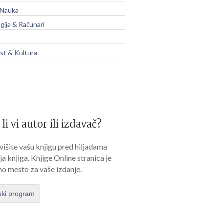
 Nauka
gija & Računari
t & Kultura
 li vi autor ili izdavač?
išite vašu knjigu pred hiljadama
lja knjiga. Knjige Online stranica je
no mesto za vaše izdanje.
ski program