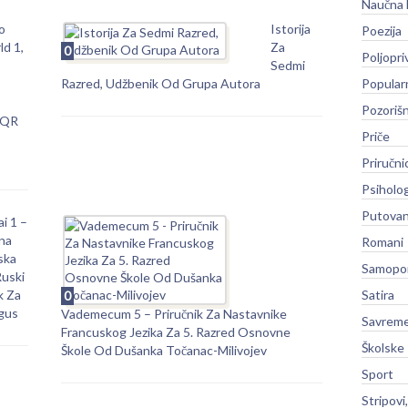
Naučna 
o
Istorija
Poezija
d 1,
Za
0
Poljopri
Sedmi
Razred, Udžbenik Od Grupa Autora
Popular
Pozoriš
 QR
Priče
Priručni
Psiholog
Putovan
i 1 –
na
Romani
ska
Samopo
Ruski
k Za
Satira
0
gus
Vademecum 5 – Priručnik Za Nastavnike
Savreme
Francuskog Jezika Za 5. Razred Osnovne
Školske
Škole Od Dušanka Točanac-Milivojev
Sport
Stripovi