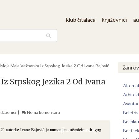
klub čitalaca
književnici
au
aga
/
Moja Mala Vežbanka Iz Srpskog Jezika 2 Od Ivana Bajović
žanrov
z Srpskog Jezika 2 Od Ivana
Alternat
Arhitek
Avantur
Udžbenici
Nema komentara
Beletris
Besplat
 2" autorke Ivane Bajović je namenjena učenicima drugog
Bestsel