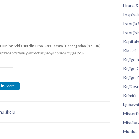
Hrana &
Inspirat
Istorija 
Istorijsk
Kapitaln
000din): Srbija 180din Crna Gora, Bosna i Hercegovina (8,5 EUR),
Klasici
održana od strane partner kompanije Korisna Knjiga d.o.o
Knjige 
Knjige O
Knjige Z
Književ
Share
Krimići 
Ljubavni
nu školu
Misterij
Mistika 
Muzika