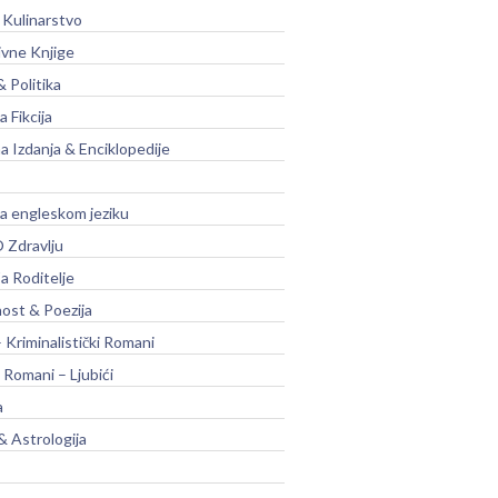
 Kulinarstvo
ivne Knjige
& Politika
a Fikcija
a Izdanja & Enciklopedije
na engleskom jeziku
 Zdravlju
a Roditelje
nost & Poezija
– Kriminalistički Romani
 Romani – Ljubići
a
& Astrologija