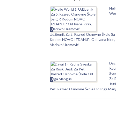
Hell
Worl
0
Udžbenik Za 5. Razred Osnovne Škole Sa
Kodom NOVO IZDANJE! Od Ivana Kirin,
Marinko Uremović
Dava
Rad
Sve
Za 
0
Jezi
Peti Razred Osnovne Škole Od Inga Man