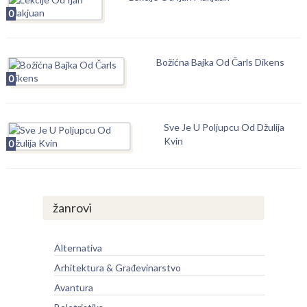
0
Božićna Bajka Od Čarls Dikens
0
Sve Je U Poljupcu Od Džulija
Kvin
0
žanrovi
Alternativa
Arhitektura & Građevinarstvo
Avantura