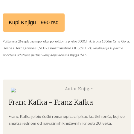
Kupi Knjigu - 990 rsd
Poštarina (Besplatna isporuka, porudžbina preko 3000din): Srbija 180din Crna Gora,
Bosna i Hercegovina (8,5 EUR), inostranstvo DHL (7,5 EUR) |
Realizacija kupovine
podržana od strane partner kompanije Korisna Knjiga d.o.o
Autor Knjige:
Franc Kafka - Franz Kafka
Franc Kafka je bio češki romanopisac i pisac kratkih priča, koji se
smatra jednom od najvažnijih književnih ličnosti 20. veka.