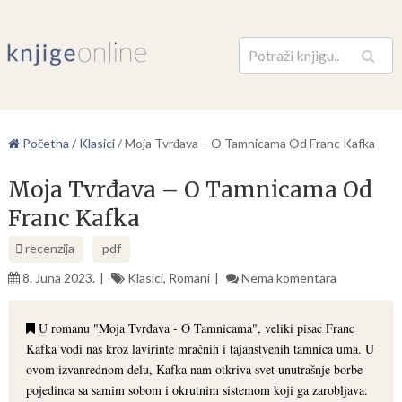
Pretraga
Početna
/
Klasici
/
Moja Tvrđava – O Tamnicama Od Franc Kafka
Moja Tvrđava – O Tamnicama Od
Franc Kafka
recenzija
pdf
8. Juna 2023.
Klasici
,
Romani
Nema komentara
U romanu "Moja Tvrđava - O Tamnicama", veliki pisac Franc
Kafka vodi nas kroz lavirinte mračnih i tajanstvenih tamnica uma. U
ovom izvanrednom delu, Kafka nam otkriva svet unutrašnje borbe
pojedinca sa samim sobom i okrutnim sistemom koji ga zarobljava.