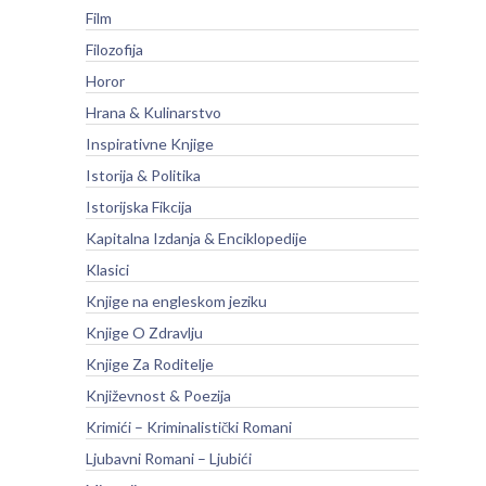
Film
Filozofija
Horor
Hrana & Kulinarstvo
Inspirativne Knjige
Istorija & Politika
Istorijska Fikcija
Kapitalna Izdanja & Enciklopedije
Klasici
Knjige na engleskom jeziku
Knjige O Zdravlju
Knjige Za Roditelje
Književnost & Poezija
Krimići – Kriminalistički Romani
Ljubavni Romani – Ljubići