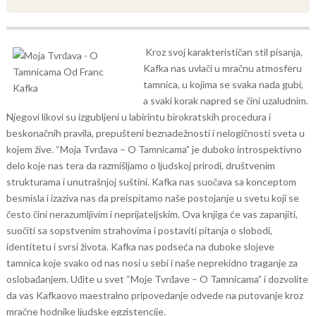
Kroz svoj karakterističan stil pisanja,
Kafka nas uvlači u mračnu atmosferu
tamnica, u kojima se svaka nada gubi,
a svaki korak napred se čini uzaludnim.
Njegovi likovi su izgubljeni u labirintu birokratskih procedura i
beskonačnih pravila, prepušteni beznadežnosti i nelogičnosti sveta u
kojem žive.
“Moja Tvrđava – O Tamnicama” je duboko introspektivno
delo koje nas tera da razmišljamo o ljudskoj prirodi, društvenim
strukturama i unutrašnjoj suštini. Kafka nas suočava sa konceptom
besmisla i izaziva nas da preispitamo naše postojanje u svetu koji se
često čini nerazumljivim i neprijateljskim.
Ova knjiga će vas zapanjiti,
suočiti sa sopstvenim strahovima i postaviti pitanja o slobodi,
identitetu i svrsi života. Kafka nas podseća na duboke slojeve
tamnica koje svako od nas nosi u sebi i naše neprekidno traganje za
oslobađanjem.
Uđite u svet “Moje Tvrđave – O Tamnicama” i dozvolite
da vas Kafkaovo maestralno pripovedanje odvede na putovanje kroz
mračne hodnike ljudske egzistencije.