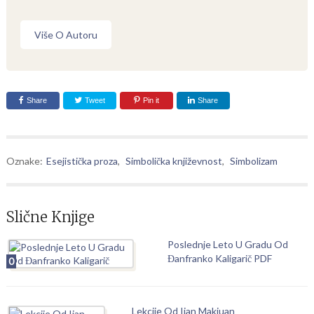
Više O Autoru
Share
Tweet
Pin it
Share
Oznake:
Esejistička proza
,
Simbolička književnost
,
Simbolizam
Slične Knjige
Poslednje Leto U Gradu Od
Đanfranko Kaligarič PDF
0
Lekcije Od Ijan Makjuan