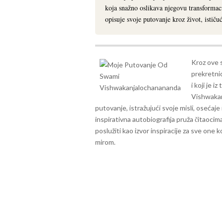
koja snažno oslikava njegovu transforma
opisuje svoje putovanje kroz život, ističu
Kroz ove s
prekretnic
i koji je 
Vishwakan
putovanje, istražujući svoje misli, osećaj
inspirativna autobiografija pruža čitaoci
poslužiti kao izvor inspiracije za sve one 
mirom.