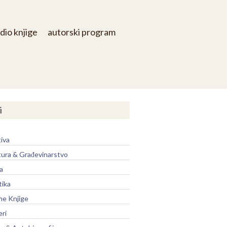
dio knjige
autorski program
i
iva
tura & Građevinarstvo
a
tika
ne Knjige
eri