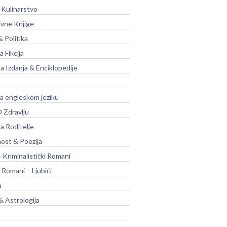
 Kulinarstvo
ivne Knjige
& Politika
a Fikcija
a Izdanja & Enciklopedije
na engleskom jeziku
 Zdravlju
a Roditelje
nost & Poezija
– Kriminalistički Romani
 Romani – Ljubići
a
& Astrologija