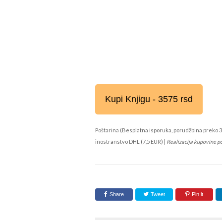
Kupi Knjigu - 3575 rsd
Poštarina (Besplatna isporuka, porudžbina preko 3
inostranstvo DHL (7,5 EUR) |
Realizacija kupovine p
Share
Tweet
Pin it