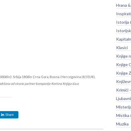
Hrana &
Inspirat
Istorija 
Istorijsk
Kapitaln
Klasici
Knjige 
Knjige O
Knjige Z
000din): Srbija 180din Crna Gora, Bosna i Hercegovina (8,5 EUR),
Književ
održana od strane partner kompanije Korisna Knjiga d.o.o
Krimići 
Ljubavni
Misterij
Share
Mistika 
Muzika