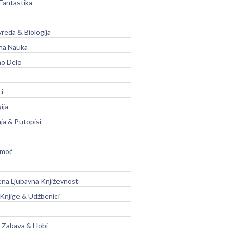
Fantastika
vreda & Biologija
na Nauka
no Delo
ci
ija
ja & Putopisi
moć
na Ljubavna Književnost
 Knjige & Udžbenici
, Zabava & Hobi