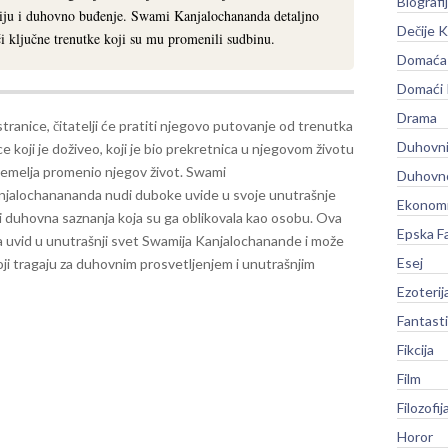
Biografi
ciju i duhovno buđenje. Swami Kanjalochananda detaljno
Dečije K
ći ključne trenutke koji su mu promenili sudbinu.
Domaća 
Domaći
Drama
tranice, čitatelji će pratiti njegovo putovanje od trenutka
Duhovni
e koji je doživeo, koji je bio prekretnica u njegovom životu
iz temelja promenio njegov život. Swami
Duhovno
jalochanananda nudi duboke uvide u svoje unutrašnje
Ekonomi
e i duhovna saznanja koja su ga oblikovala kao osobu.
Ova
Epska F
ma uvid u unutrašnji svet Swamija Kanjalochanande i može
Esej
koji tragaju za duhovnim prosvetljenjem i unutrašnjim
Ezoterij
Fantast
Fikcija
Film
Filozofij
Horor