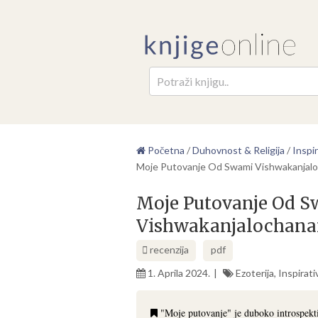
Pretr
Početna
/
Duhovnost & Religija
/
Inspi
Moje Putovanje Od Swami Vishwakanjal
Moje Putovanje Od 
Vishwakanjalochan
recenzija
pdf
1. Aprila 2024.
Ezoterija
,
Inspirati
"Moje putovanje" je duboko introspekt