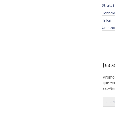
Struka i
Tehnolo
Trileri
Umetnos
Jeste
Promov
ljubite
savrše
autor