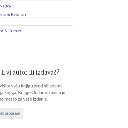
 Nauka
gija & Računari
t & Kultura
 li vi autor ili izdavač?
išite vašu knjigu pred hiljadama
lja knjiga. Knjige Online stranica je
no mesto za vaše izdanje.
ski program