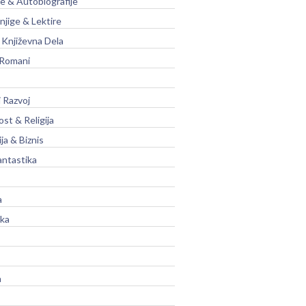
je & Autobiografije
njige & Lektire
Književna Dela
 Romani
 Razvoj
st & Religija
ja & Biznis
antastika
a
ika
a