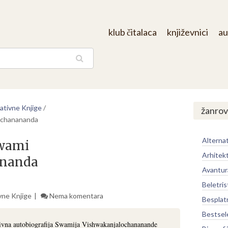
klub čitalaca
književnici
au
aga
rativne Knjige
/
žanrov
ochanananda
Alternat
Swami
Arhitek
ananda
Avantur
Beletris
vne Knjige
Nema komentara
Besplat
Bestsel
ivna autobiografija Swamija Vishwakanjalochananande