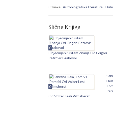
Oznake:
Autobiografska literatura
,
Duho
Slične Knjige
0
Objedinjeni Sistem Znanja Od Grigori
Petrovič Grabovoi
Sab
Dela
Tom
0
Pars
Od Volter Lesli Vilmsherst