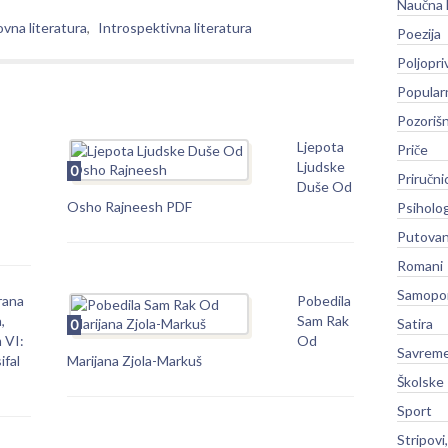
Naučna 
vna literatura
,
Introspektivna literatura
Poezija
Poljopri
Popular
Pozoriš
Ljepota
Priče
Ljudske
0
Priručni
Duše Od
Osho Rajneesh PDF
Psiholog
Putovan
Romani
Samopo
rana
Pobedila
,
Sam Rak
Satira
0
 VI:
Od
Savreme
ifal
Marijana Zjola-Markuš
Školske
Sport
Stripovi