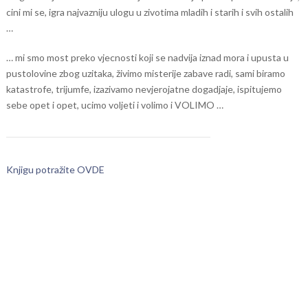
cini mi se, igra najvazniju ulogu u zivotima mladih i starih i svih ostalih
…
… mi smo most preko vjecnosti koji se nadvija iznad mora i upusta u
pustolovine zbog uzitaka, živimo misterije zabave radi, sami biramo
katastrofe, trijumfe, izazivamo nevjerojatne dogadjaje, ispitujemo
sebe opet i opet, ucimo voljeti i volimo i VOLIMO …
Knjigu potražite OVDE