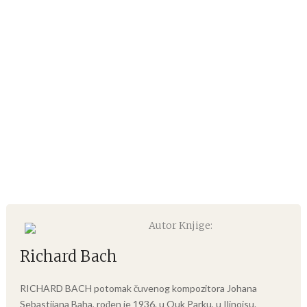
Autor Knjige:
Richard Bach
RICHARD BACH potomak čuvenog kompozitora Johana
Sebastijana Baha, rođen je 1936. u Ouk Parku, u Ilinoisu.