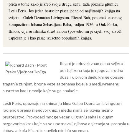
prica o tome kako je sreo svoju drugu zenu, tada poznatu glumicu
Lesli Peris. Jos jedan bestseler pisca jedne od najčitanijih knjiga na
svijetu - Galeb Dzonatan Livingston. Ricard Bah, potomak cuvenog
kompozitora Johana Sebastijana Baha, rodjen 1936. u Ouk Parku,
Ilinois, cija su istinska strast avioni (posvetio im je cijeli svoj zivot),
uspjesan je i kao pisac izuzetno popularnih knjiga.
Ricard je oduvek znao da na svijetu
postoji zena koja je njegova srodna
dusa, i u prvom dijelu knjige opisuje
traganje za njom, brojne veze sa zenama koje je u medjuvremenu
susretao kao i nevolje koje su ga snalazile.
Lesli Peris, upoznaje na snimanju filma Galeb Dzonatan Livingston
radjenog prema njegovoj knjizi, i medju njima se razvija njezno
prijateljstvo. Provodeci mnoge veceri u igranju saha i u dugim
razgovorima kroz koje su se upoznavali, njihova osjecanja su prerasla u
ljubav, za koju Ricard jos uvijek nije bio spreman.