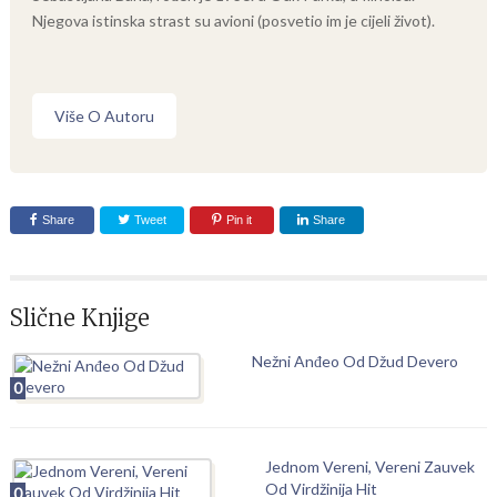
Njegova istinska strast su avioni (posvetio im je cijeli život).
Više O Autoru
Share
Tweet
Pin it
Share
Slične Knjige
Nežni Anđeo Od Džud Devero
0
Jednom Vereni, Vereni Zauvek
Od Virdžinija Hit
0