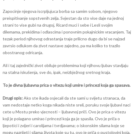
Zapocinje njegova iscrpljujuca borba sa samim sobom, njegovo
preispitivanje sopstvenih zelja. Svjestan da sto vise daje na jednoj
strani to vise gubi na drugoj, Ricard muci i sebe i Lesli svojim
dilemama, prekidima i odlascima i ponovnim pokajnickim vracanjem. Taj
tezak period njihovog odrastanja traje prilicno dugo da bi se najzad
zavrsio odlukom da zivot nastave zajedno, pa ma koliko to trazilo
obostranog odricanja.
Ali i taj zajednički zivot obiluje problemima koji njihovu ljubav stavljaju
na stalna iskušenja, sve do, ipak, neizbježnog sretnog kraja.
To je divna ljubavna prica o vitezu koji umire i princezi koja ga spasava.
Drugi opis:
Ako ste ikada osjecali da ste sami u svijetu stranaca, da
vam nedostaje netko koga nikada niste sreli, poruku svoje ljubavi naci
cete u Mostu preko vjecnosti – ljubavnoj priči. Ovo je prica o vitezu
koji je polagano umirao i princezi koja ga je spasila. Ovo je priča o
ljepotici i zvijeri i carolijama i tvrdjavama; o iskonskim silama koje se
mogu nazrijeti i silama života koje su tu. ovo je priča o pustolovini koja,