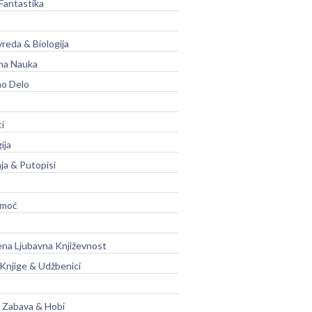
Fantastika
vreda & Biologija
na Nauka
no Delo
ci
ija
ja & Putopisi
moć
na Ljubavna Književnost
 Knjige & Udžbenici
, Zabava & Hobi