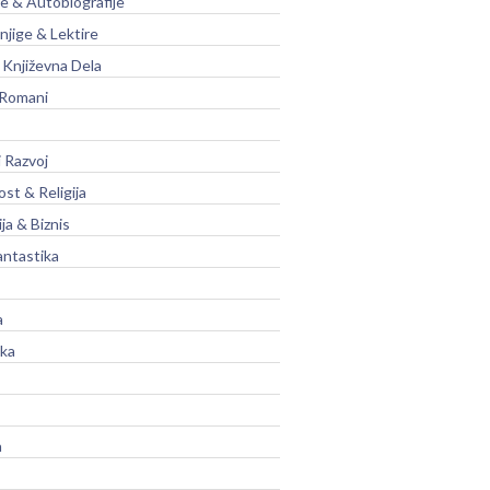
je & Autobiografije
njige & Lektire
Književna Dela
 Romani
 Razvoj
st & Religija
ja & Biznis
antastika
a
ika
a