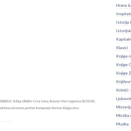
Hrana &
Inspirat
Istorija 
Istorijsk
Kapitaln
Klasici
Knjige 
Knjige O
Knjige Z
Književ
Krimići 
Ljubavni
000din): Srbija 180din Crna Gora, Bosna i Hercegovina (8,5 EUR),
Misterij
održana od strane partner kompanije Korisna Knjiga d.o.o
Mistika 
Muzika