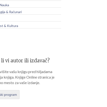
 Nauka
gija & Računari
t & Kultura
 li vi autor ili izdavač?
išite vašu knjigu pred hiljadama
lja knjiga. Knjige Online stranica je
no mesto za vaše izdanje.
ski program