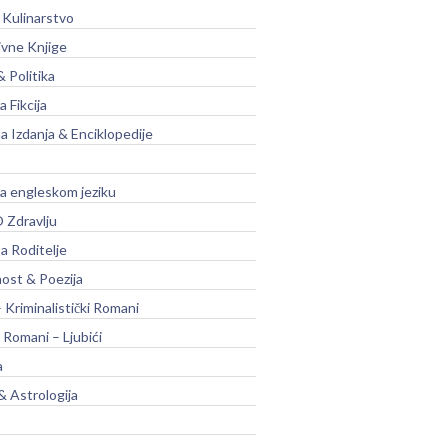
 Kulinarstvo
ivne Knjige
& Politika
a Fikcija
a Izdanja & Enciklopedije
na engleskom jeziku
 Zdravlju
a Roditelje
nost & Poezija
– Kriminalistički Romani
 Romani – Ljubići
a
& Astrologija