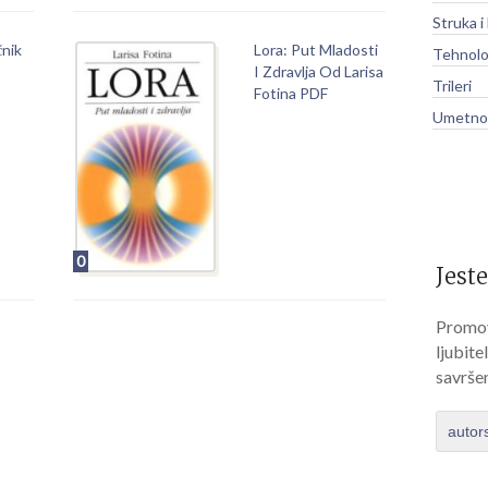
Struka i
čnik
Lora: Put Mladosti
Tehnolo
I Zdravlja Od Larisa
Trileri
Fotina PDF
Umetnos
0
Jeste
Promov
ljubite
savrše
autor