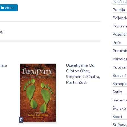
Naučna 
Share
Poezija
Poljopri
Popular
ge
Pozoriš
Priče
Priručni
Psiholog
 Tara
Uzemljivanje Od
Putovan
Clinton Ober,
Romani
Stephen T. Sinatra,
Martin Zuck
Samopo
Satira
Savreme
Školske
Sport
0
Stripovi