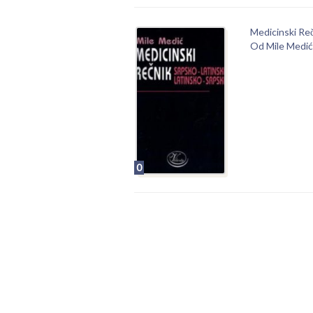
Medicinski Re
Od Mile Medić
0