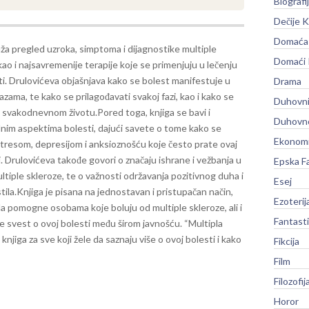
Biografi
Dečije K
Domaća 
ža pregled uzroka, simptoma i dijagnostike multiple
Domaći
kao i najsavremenije terapije koje se primenjuju u lečenju
i. Drulovićeva objašnjava kako se bolest manifestuje u
Drama
 fazama, te kako se prilagođavati svakoj fazi, kao i kako se
Duhovni
ti svakodnevnom životu.
Pored toga, knjiga se bavi i
Duhovno
nim aspektima bolesti, dajući savete o tome kako se
Ekonomi
stresom, depresijom i anksioznošću koje često prate ovaj
i. Drulovićeva takođe govori o značaju ishrane i vežbanja u
Epska F
ltiple skleroze, te o važnosti održavanja pozitivnog duha i
Esej
tila.
Knjiga je pisana na jednostavan i pristupačan način,
Ezoterij
da pomogne osobama koje boluju od multiple skleroze, ali i
Fantast
e svest o ovoj bolesti među širom javnošću. “Multipla
njiga za sve koji žele da saznaju više o ovoj bolesti i kako
Fikcija
Film
Filozofij
Horor