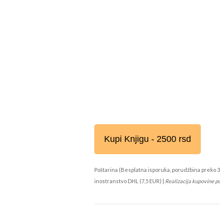
Kupi Knjigu - 2500 rsd
Poštarina (Besplatna isporuka, porudžbina preko 3
inostranstvo DHL (7,5 EUR) |
Realizacija kupovine p