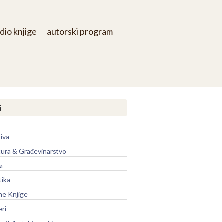
dio knjige
autorski program
i
iva
tura & Građevinarstvo
a
tika
ne Knjige
eri