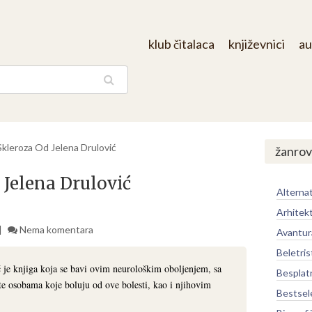
klub čitalaca
književnici
au
aga
Skleroza Od Jelena Drulović
žanrov
 Jelena Drulović
Alternat
Arhitek
Nema komentara
Avantur
Beletris
 je knjiga koja se bavi ovim neurološkim oboljenjem, sa
Besplat
ete osobama koje boluju od ove bolesti, kao i njihovim
Bestsel