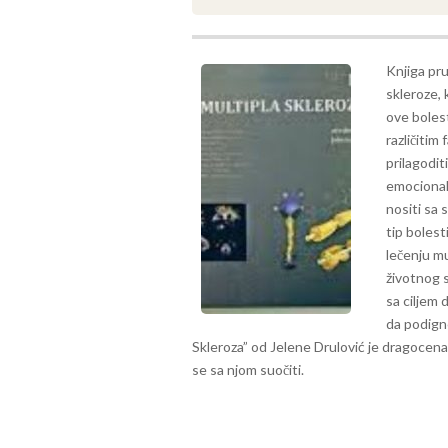
Knjiga pru
skleroze, 
ove bolest
različitim
prilagodi
emocional
nositi sa 
tip bolest
lečenju mu
životnog s
sa ciljem 
da podign
Skleroza” od Jelene Drulović je dragocena k
se sa njom suočiti.