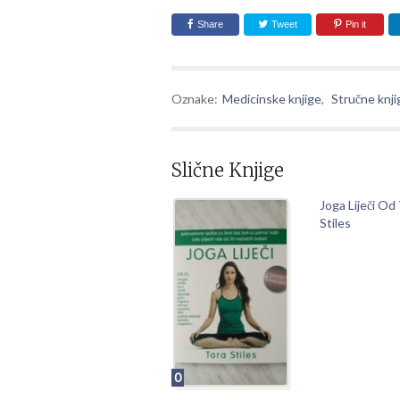
Share
Tweet
Pin it
Oznake:
Medicinske knjige
,
Stručne knji
Slične Knjige
Joga Liječi Od
Stiles
0