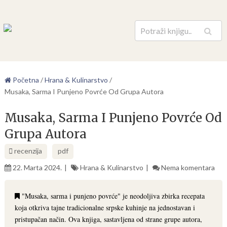
Pretraga
Početna
/
Hrana & Kulinarstvo
/
Musaka, Sarma I Punjeno Povrće Od Grupa Autora
Musaka, Sarma I Punjeno Povrće Od
Grupa Autora
recenzija
pdf
22. Marta 2024.
Hrana & Kulinarstvo
Nema komentara
"Musaka, sarma i punjeno povrće" je neodoljiva zbirka recepata
koja otkriva tajne tradicionalne srpske kuhinje na jednostavan i
pristupačan način. Ova knjiga, sastavljena od strane grupe autora,