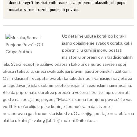
donosi pregršt inspirativnih recepata za pripremu ukusnih jela poput
musake, sarme i raznih punjenih povrća.
Uz detaljne upute korak po korak i
jasno objašnjenje svakog koraka, čak i
početnici u kuhinji mogu postati
majstori u pripremi ovih tradicionalnih
jela. Svaki recept je pažljivo odabran kako bi osigurao savršen spoj
ukusa i tekstura, čineći svaki zalogaj pravim gastronomskim užitkom.
Osim klasičnih recepata, ova zbirka takođe nudi i varijacije i savjete za
prilagođavanje jela osobnim preferencijama i sezonskim namirnicama.
Bilo da pripremate obrok za porodičnu večeru ili želite impresionirati
goste na specijalnoj prigodi, “Musaka, sarma i punjeno povrće” će vas
voditi kroz čaroliju srpske kuhinje i pomoći vam da stvorite
nezaboravna gastronomska iskustva. Ova knjiga postaje nezaobilazna
alatka u kuhinji svakog ljubitelja autentičnih ukusa.