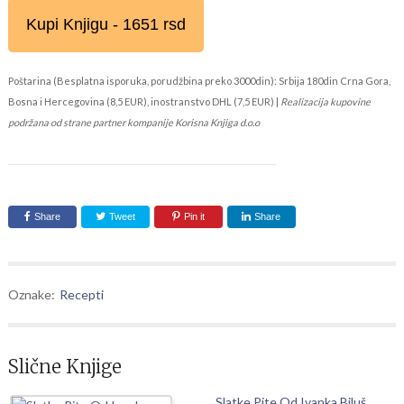
Kupi Knjigu - 1651 rsd
Poštarina (Besplatna isporuka, porudžbina preko 3000din): Srbija 180din Crna Gora,
Bosna i Hercegovina (8,5 EUR), inostranstvo DHL (7,5 EUR) |
Realizacija kupovine
podržana od strane partner kompanije Korisna Knjiga d.o.o
Share
Tweet
Pin it
Share
Oznake:
Recepti
Slične Knjige
Slatke Pite Od Ivanka Biluš,