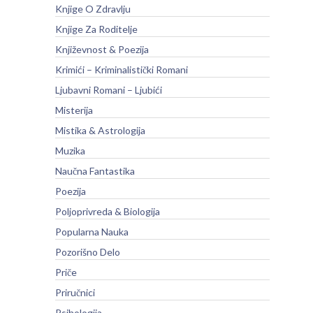
Knjige O Zdravlju
Knjige Za Roditelje
Književnost & Poezija
Krimići – Kriminalistički Romani
Ljubavni Romani – Ljubići
Misterija
Mistika & Astrologija
Muzika
Naučna Fantastika
Poezija
Poljoprivreda & Biologija
Popularna Nauka
Pozorišno Delo
Priče
Priručnici
Psihologija