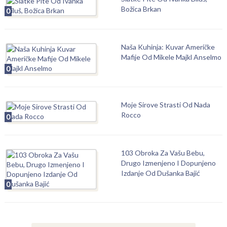
Božica Brkan
0
Naša Kuhinja: Kuvar Američke
Mafije Od Mikele Majkl Anselmo
0
Moje Sirove Strasti Od Nada
Rocco
0
103 Obroka Za Vašu Bebu,
Drugo Izmenjeno I Dopunjeno
Izdanje Od Dušanka Bajić
0