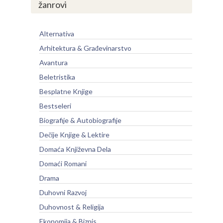
žanrovi
Alternativa
Arhitektura & Građevinarstvo
Avantura
Beletristika
Besplatne Knjige
Bestseleri
Biografije & Autobiografije
Dečije Knjige & Lektire
Domaća Književna Dela
Domaći Romani
Drama
Duhovni Razvoj
Duhovnost & Religija
Ekonomija & Biznis