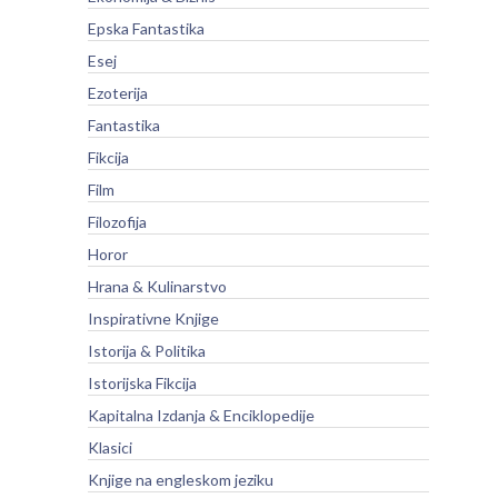
Epska Fantastika
Esej
Ezoterija
Fantastika
Fikcija
Film
Filozofija
Horor
Hrana & Kulinarstvo
Inspirativne Knjige
Istorija & Politika
Istorijska Fikcija
Kapitalna Izdanja & Enciklopedije
Klasici
Knjige na engleskom jeziku