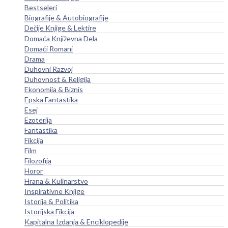
Bestseleri
Biografije & Autobiografije
Dečije Knjige & Lektire
Domaća Književna Dela
Domaći Romani
Drama
Duhovni Razvoj
Duhovnost & Religija
Ekonomija & Biznis
Epska Fantastika
Esej
Ezoterija
Fantastika
Fikcija
Film
Filozofija
Horor
Hrana & Kulinarstvo
Inspirativne Knjige
Istorija & Politika
Istorijska Fikcija
Kapitalna Izdanja & Enciklopedije