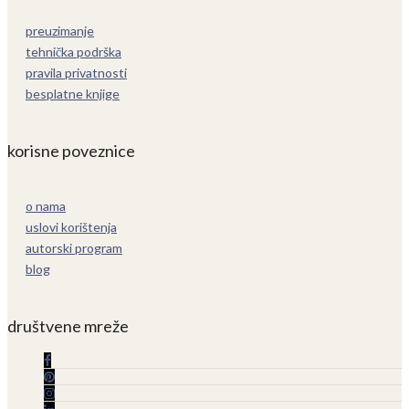
preuzimanje
tehnička podrška
pravila privatnosti
besplatne knjige
korisne poveznice
o nama
uslovi korištenja
autorski program
blog
društvene mreže