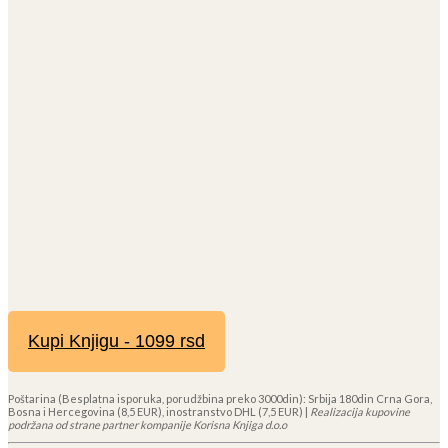
Kupi Knjigu - 1099 rsd
Poštarina (Besplatna isporuka, porudžbina preko 3000din): Srbija 180din Crna Gora,
Bosna i Hercegovina (8,5 EUR), inostranstvo DHL (7,5 EUR) |
Realizacija kupovine
podržana od strane partner kompanije Korisna Knjiga d.o.o