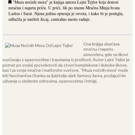
"Muza noćnih mora" je knjiga autora Lejni Tejlor koja donosi
mračnu i napetu priču. U priči, lik po imenu Mračna Minja hvata
Lasloa i Sarai. Njena jedina opsesija je osveta, i kako bi je postigla,
odlučila je uništiti Jecaj, centralno mesto radnje.
Ova knjiga obećava
mračnu i napetu
atmosferu, gde se likovi
suočavaju s opasnostima i traumama iz prošlosti. Autor Lejni Tejlor je
poznat po svojoj sposobnosti da stvori kompleksne i duboke likove,
kao i za svoje mračne i maštovite svetove. “Muza noćnih mora” može
biti fascinantna čitanka za ljubitelje dark fantasy žanra, pružajući im
uživanje u složenim odnosima, opasnostima i intrigi.