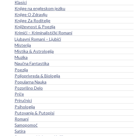
Klasici
Knjige na engleskom jeziku
Knjige O Zdravlju
Knjige Za Roditelje
Književnost & Poezija
Krimići – Kriminalistički Romani
Ljubavni Romani – Ljubići
Misterija
Mistika & Astrologija
Muzika
Naučna Fantastika
Poezija
Poljoprivreda & Biologija
Popularna Nauka
Pozorišno Delo
Priče
Priručnici
Psihologija
Putovanja & Putopisi
Romani
Samopomoć
Satira