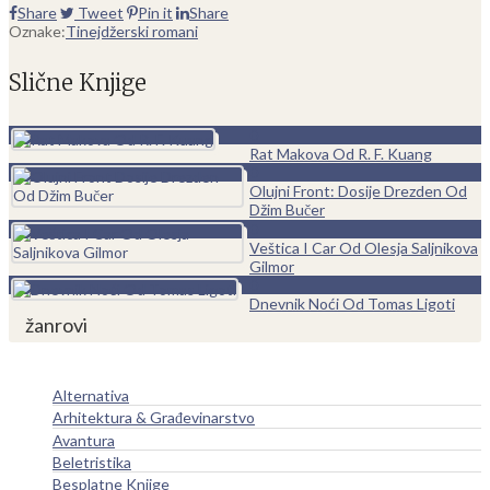
Share
Tweet
Pin it
Share
Oznake:
Tinejdžerski romani
Slične Knjige
0
Rat Makova Od R. F. Kuang
0
Olujni Front: Dosije Drezden Od
Džim Bučer
0
Veštica I Car Od Olesja Saljnikova
Gilmor
0
Dnevnik Noći Od Tomas Ligoti
žanrovi
Alternativa
Arhitektura & Građevinarstvo
Avantura
Beletristika
Besplatne Knjige