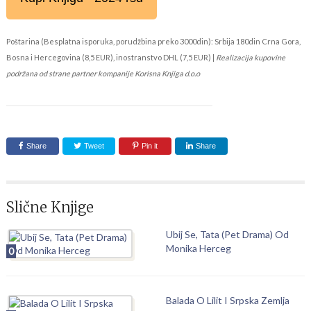
Poštarina (Besplatna isporuka, porudžbina preko 3000din): Srbija 180din Crna Gora,
Bosna i Hercegovina (8,5 EUR), inostranstvo DHL (7,5 EUR) |
Realizacija kupovine
podržana od strane partner kompanije Korisna Knjiga d.o.o
Share
Tweet
Pin it
Share
Slične Knjige
Ubij Se, Tata (Pet Drama) Od
Monika Herceg
0
Balada O Lilit I Srpska Zemlja