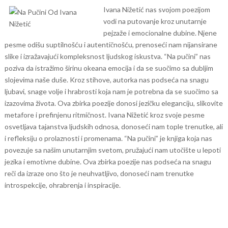
Ivana Nižetić nas svojom poezijom
vodi na putovanje kroz unutarnje
pejzaže i emocionalne dubine. Njene
pesme odišu suptilnošću i autentičnošću, prenoseći nam nijansirane
slike i izražavajući kompleksnost ljudskog iskustva.
“Na pučini” nas
poziva da istražimo širinu okeana emocija i da se suočimo sa dubljim
slojevima naše duše. Kroz stihove, autorka nas podseća na snagu
ljubavi, snage volje i hrabrosti koja nam je potrebna da se suočimo sa
izazovima života.
Ova zbirka poezije donosi jezičku eleganciju, slikovite
metafore i prefinjenu ritmičnost. Ivana Nižetić kroz svoje pesme
osvetljava tajanstva ljudskih odnosa, donoseći nam tople trenutke, ali
i refleksiju o prolaznosti i promenama.
“Na pučini” je knjiga koja nas
povezuje sa našim unutarnjim svetom, pružajući nam utočište u lepoti
jezika i emotivne dubine. Ova zbirka poezije nas podseća na snagu
reči da izraze ono što je neuhvatljivo, donoseći nam trenutke
introspekcije, ohrabrenja i inspiracije.