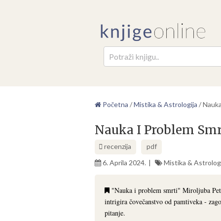
Pretr
Početna
/
Mistika & Astrologija
/
Nauka
Nauka I Problem Smrt
recenzija
pdf
6. Aprila 2024.
Mistika & Astrolog
"Nauka i problem smrti" Miroljuba Petr
intrigira čovečanstvo od pamtiveka - z
pitanje.