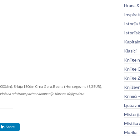
Hrana &
Inspirat
Istorija 
Istorijsk
Kapitaln
Klasici
Knjige 
Knjige O
Knjige Z
000din): Srbija 180din Crna Gora, Bosna i Hercegovina (8,5 EUR),
Književ
održana od strane partner kompanije Korisna Knjiga d.o.o
Krimići 
Ljubavni
Misterij
Mistika 
Share
Muzika