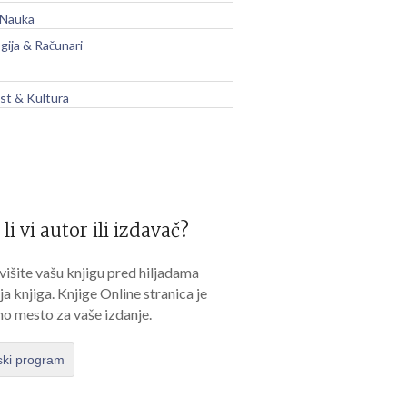
 Nauka
gija & Računari
t & Kultura
 li vi autor ili izdavač?
išite vašu knjigu pred hiljadama
lja knjiga. Knjige Online stranica je
no mesto za vaše izdanje.
ski program