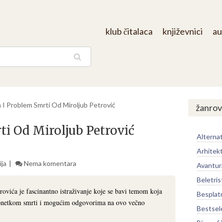
klub čitalaca
književnici
au
aga
 I Problem Smrti Od Miroljub Petrović
žanrov
i Od Miroljub Petrović
Alternat
Arhitek
ija
Nema komentara
Avantur
Beletris
ovića je fascinantno istraživanje koje se bavi temom koja
Besplat
agonetkom smrti i mogućim odgovorima na ovo večno
Bestsel