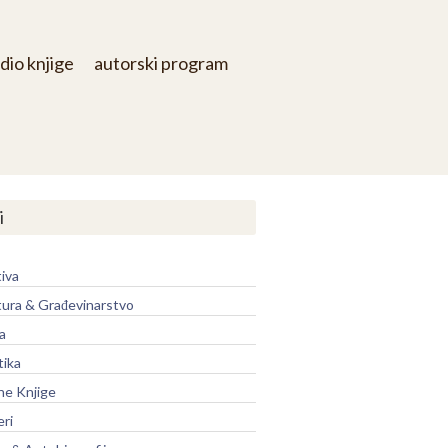
dio knjige
autorski program
i
iva
tura & Građevinarstvo
a
tika
ne Knjige
eri