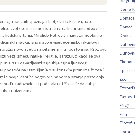
Biografi
Dečije K
Domaća 
naciju naučnih spoznaja i biblijskih tekstova, autor
Domaći
elike svetske misterije i istražuje da li oni kriju odgovore
ija ljudska pitanja.
Miroljub Petrović, magistar geologije i
Drama
icinskih nauka, iznosi svoje višedecenijsko iskustvo i
Duhovni
i pružio novo svetlo na pitanje smrti i postojanja. Kroz ovu
Duhovno
lizu veza između nauke i religije, istražujući kako se ova
Ekonomi
javati i osvetljavati najdublje tajne ljudskog
 i podstiče na razmišljanje o suštinskim pitanjima života i
Epska F
straže svoje vlastite odgovore na večna pitanja postojanja.
Esej
robuditi radoznalost i podstaknuti čitatelje da dublje
Ezoterij
duha i univerzuma.
Fantast
Fikcija
Film
Filozofij
Horor