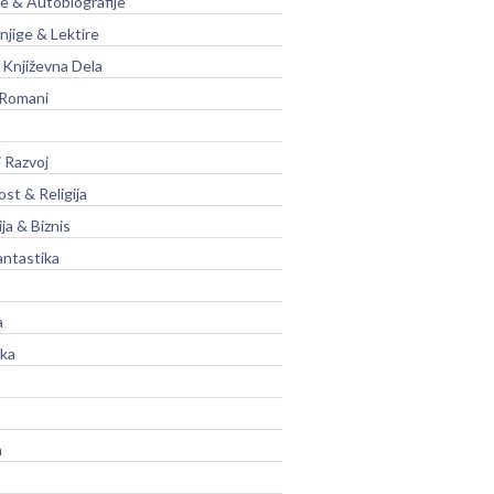
je & Autobiografije
njige & Lektire
Književna Dela
 Romani
 Razvoj
st & Religija
ja & Biznis
antastika
a
ika
a