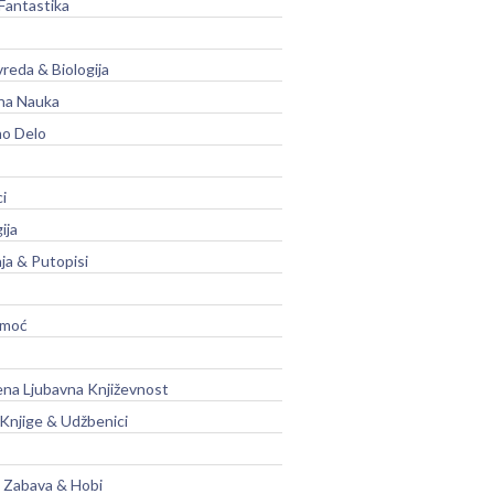
Fantastika
vreda & Biologija
na Nauka
no Delo
ci
ija
ja & Putopisi
moć
na Ljubavna Književnost
 Knjige & Udžbenici
, Zabava & Hobi