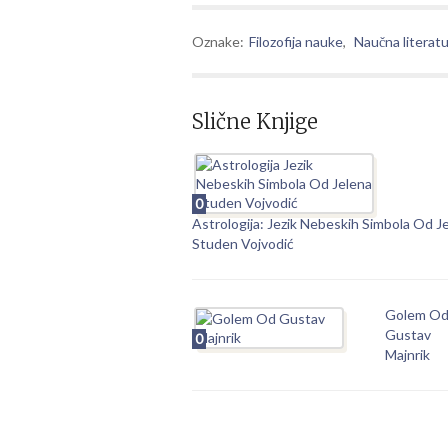
Oznake:
Filozofija nauke
,
Naučna literat
Slične Knjige
0
Astrologija: Jezik Nebeskih Simbola Od J
Studen Vojvodić
Golem O
Gustav
0
Majnrik