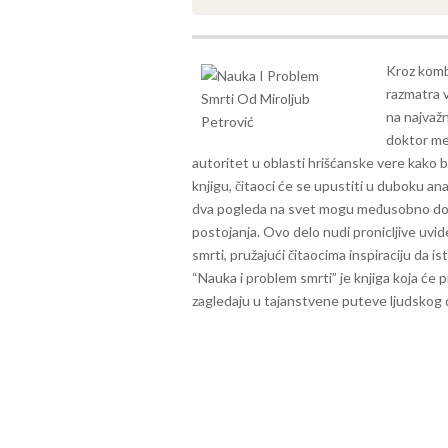
Kroz kombi
razmatra v
na najvažn
doktor med
autoritet u oblasti hrišćanske vere kako b
knjigu, čitaoci će se upustiti u duboku ana
dva pogleda na svet mogu međusobno dopun
postojanja.
Ovo delo nudi pronicljive uvide
smrti, pružajući čitaocima inspiraciju da i
“Nauka i problem smrti” je knjiga koja će p
zagledaju u tajanstvene puteve ljudskog 