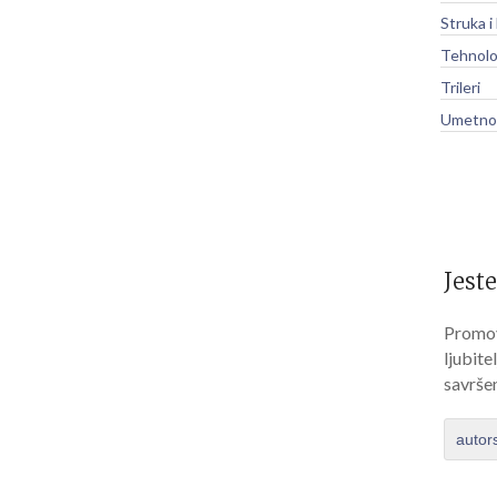
Struka i
Tehnolo
Trileri
Umetnos
Jeste
Promov
ljubite
savrše
autor