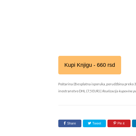
Kupi Knjigu - 660 rsd
Poštarina (Besplatna isporuka, porudžbina preko 3
inostranstvo DHL (7,5 EUR) |
Realizacija kupovine p
Share
Tweet
Pin it