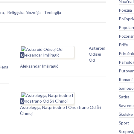
Naučna 
Poezija
ura
,
Religijska filozofija
,
Teologija
Poljopri
Popular
Pozoriš
Priče
Asteroid
Priručni
Odisej
0
Od
Psiholog
Aleksandar Imširagić
elena
Putovan
Romani
Samopo
d
Satira
0
Savreme
Astrologija, Natprirodno I Onostrano Od Šri
Činmoj
Školske
Sport
Stripovi