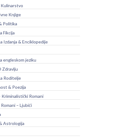
 Kulinarstvo
ivne Knjige
& Politika
a Fikcija
a Izdanja & Enciklopedije
na engleskom jeziku
 Zdravlju
a Roditelje
nost & Poezija
– Kriminalistički Romani
 Romani – Ljubići
a
& Astrologija