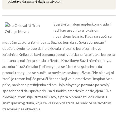
pokušava da nastavi dalje sa životom.
Suzi živi u malom engleskom gradu i
radi kao urednica u lokalnom
novinskom izdanju. Kada se suoči sa
mogućim zatvaranjem novina, Suzi se bori da sačuva svoj posao i
ubeđuje svoje kolege da ne oklevaju ni tren u borbi za njihovu
zajednicu.
Knjiga se bavi temama poput gubitka, prijateljstva, borbe za
opstanak i nalaženja smisla u životu. Kroz likove Suzi i njenih kolega,
autorka istražuje kako ljudi mogu da se izbore sa gubicima i da
pronađu snagu da se suoče sa novim izazovima u životu.
“Ne oklevaj ni
tren” je roman koji će privući čitaoce koji vole emotivne i inspirativne
priče, napisane prefinjenim stilom. Jojo Moyes je poznata po svojoj
sposobnosti da ispriča priču sa dubokim emotivnim doživljajem i “Ne
oklevaj ni tren” nije izuzetak. Ovo je priča o hrabrosti, odlučnosti i
snazi ljudskog duha, koja će vas inspirisati da se suočite sa životnim
izazovima bez oklevanja.