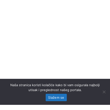
Naša stranica koristi kolačiće kako bi vam osigurala najbolji
utisak i preglednost našeg portala.
Slažem se