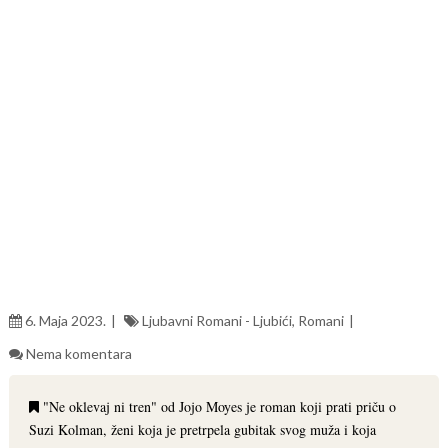
6. Maja 2023.
Ljubavni Romani - Ljubići
,
Romani
Nema komentara
"Ne oklevaj ni tren" od Jojo Moyes je roman koji prati priču o
Suzi Kolman, ženi koja je pretrpela gubitak svog muža i koja