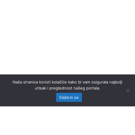
Naša stranica koristi kolačiće kako bi vam osigurala najbolji
utisak i preglednost našeg portala.
Slažem se