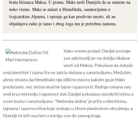
brata blizanca Maksa. U pismu, Maks moli Danijela da se zamene na
neko vreme. Maks se nalazi u Himelštalu, sanatorijumu u
švajcarskim Alpama, i opisuje ga kao predivno mesto, ali ne
objašnjava zašto je tamo i zbog čega mu je potrebna zamena.
Kako vreme prolazi, Danijel postaje
sve zabrinutiji jer ne dobija nikakve
vesti od Maksa. Pokušava da dokaže
svoj identitet i sazna šta se zaista dešava u sanatorijumu. Međutim,
ubrzo shvata da Himelštale nije idilično mesto kakvim ga je Maks
predstavio, već skriva mračne tajne i opasnosti.
Radnja romana nas
vodi kroz misteriju i napetost dok Danijel pokušava razotkriti istinu o
svom bratu i sanatorijumu. “Nebeska dolina” je priča o identitetu,
tajnama i opasnostima koje vrebaju u tihom planinskom okruženju, a
čitatelji će biti uvučeni u intrigu sve do samog kraja.