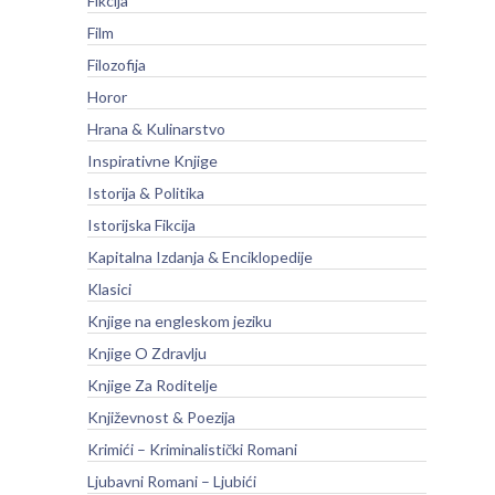
Fikcija
Film
Filozofija
Horor
Hrana & Kulinarstvo
Inspirativne Knjige
Istorija & Politika
Istorijska Fikcija
Kapitalna Izdanja & Enciklopedije
Klasici
Knjige na engleskom jeziku
Knjige O Zdravlju
Knjige Za Roditelje
Književnost & Poezija
Krimići – Kriminalistički Romani
Ljubavni Romani – Ljubići