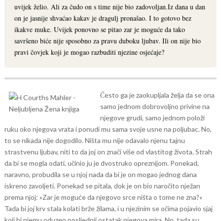
uvijek želio. Ali za čudo on s time nije bio zadovoljan.Iz dana u dan
on je jasnije shvaćao kakav je dragulj pronašao. I to gotovo bez
ikakve muke. Uvijek ponovno se pitao zar je moguće da tako
savršeno biće nije sposobno za pravu duboku ljubav. Ili on nije bio
pravi čovjek koji je mogao razbuditi njezine osjećaje?
Često ga je zaokupljala želja da se ona
samo jednom dobrovoljno privine na
njegove grudi, samo jednom položi
ruku oko njegova vrata i ponudi mu sama svoje usne na poljubac. No,
to se nikada nije dogodilo. Ništa mu nije odavalo njenu tajnu
strastvenu ljubav, niti to da joj on znači više od vlastitog života. Strah
da bi se mogla odati, učinio ju je dvostruko opreznijom. Ponekad,
naravno, probudila se u njoj nada da bi je on mogao jednog dana
iskreno zavoljeti. Ponekad se pitala, dok je on bio naročito nježan
prema njoj: »Zar je moguće da njegovo srce ništa o tome ne zna?«
Tada bi joj krv stala kolati brže žilama, i u njezinim se očima pojavio sjaj
koji bi njemu oduzeo posljednji ostatak njegova mira. No, tada su