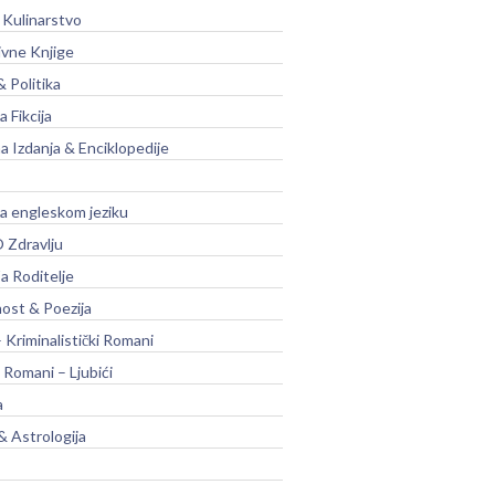
 Kulinarstvo
ivne Knjige
& Politika
a Fikcija
a Izdanja & Enciklopedije
na engleskom jeziku
 Zdravlju
a Roditelje
nost & Poezija
– Kriminalistički Romani
 Romani – Ljubići
a
& Astrologija