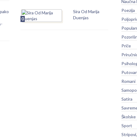
Naučna 
Poezija
pako
Sira Od Marija
Duenjas
0
Poljopri
s-
Popular
Pozoriš
Priče
Priručni
Psiholog
Putovan
Romani
Samopo
Satira
Savreme
Školske
Sport
Stripovi