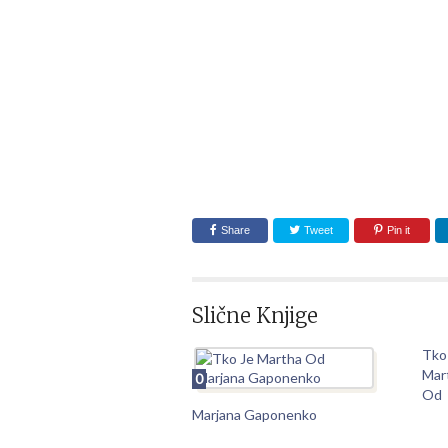
Share
Tweet
Pin it
Slične Knjige
Tko
Mar
0
Od
Marjana Gaponenko