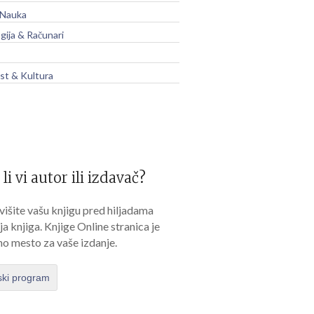
 Nauka
gija & Računari
t & Kultura
 li vi autor ili izdavač?
išite vašu knjigu pred hiljadama
lja knjiga. Knjige Online stranica je
no mesto za vaše izdanje.
ski program