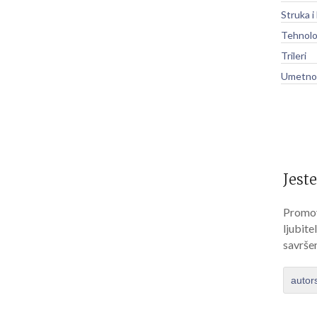
Struka i
Tehnolo
Trileri
Umetnos
Jeste
Promov
ljubite
savrše
autor