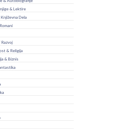
je & Autobiografije
njige & Lektire
Književna Dela
 Romani
 Razvoj
st & Religija
ja & Biznis
antastika
a
ika
a