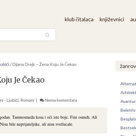
klub čitalaca
književnici
au
aga
ubići
/
Dijana Drejk – Žena Koju Je Čekao
žanrov
Koju Je Čekao
Alternat
Arhitek
i - Ljubići
,
Romani
Nema komentara
Avantur
Beletris
odan. Tamnosmeđa kosa i oči iste boje. Fini osmeh. Ali
Besplat
Nisu bile neprijateljske, ali nisu svetlucale.
Bestsel