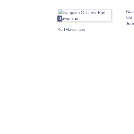
Nao
Od
0
Jori
Karl Huysmans