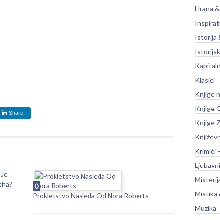
Hrana &
Inspirat
Istorija 
Istorijsk
Kapitaln
Klasici
Knjige 
Knjige O
Share
Knjige Z
Književ
Krimići 
Ljubavni
 Je
Misterij
tha?
0
Mistika 
Prokletstvo Nasleđa Od Nora Roberts
Muzika