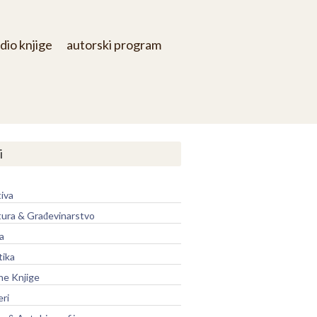
dio knjige
autorski program
i
iva
tura & Građevinarstvo
a
tika
ne Knjige
eri