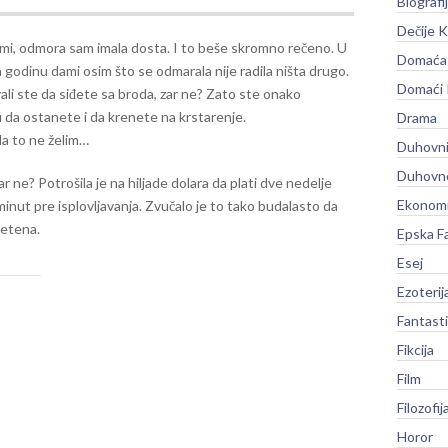
Biografi
Dečije K
 mi, odmora sam imala dosta. I to beše skromno rečeno. U
Domaća 
 godinu dami osim što se odmarala nije radila ništa drugo.
Domaći
li ste da siđete sa broda, zar ne? Zato ste onako
ru da ostanete i da krenete na krstarenje.
Drama
da to ne želim…
Duhovni
Duhovno
r ne? Potrošila je na hiljade dolara da plati dve nedelje
Ekonomi
minut pre isplovljavanja. Zvučalo je to tako budalasto da
metena.
Epska F
Esej
Ezoterij
Fantast
Fikcija
Film
Filozofij
Horor