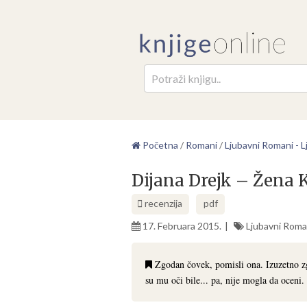
Pretr
Početna
/
Romani
/
Ljubavni Romani - Lj
Dijana Drejk – Žena 
recenzija
pdf
17. Februara 2015.
Ljubavni Roman
Zgodan čovek, pomisli ona. Izuzetno zg
su mu oči bile... pa, nije mogla da oceni. 