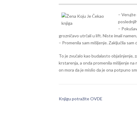
– Verujte
poslednjih
– Pokušava
grozničavo utrčali u lift. Niste imali name
– Promenila sam mišljenje. Zaključila sam 
To je zvučalo kao budalasto objašnjenje, za
krstarenja, a onda promenila mišljenje na 
on mora da je mislio da je ona potpuno s
Knjigu potražite OVDE