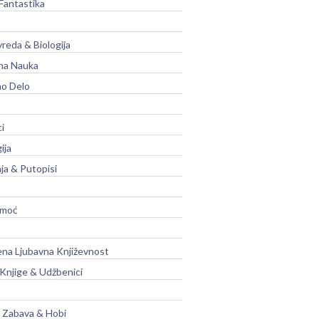
Fantastika
vreda & Biologija
na Nauka
no Delo
ci
ija
ja & Putopisi
moć
na Ljubavna Književnost
 Knjige & Udžbenici
, Zabava & Hobi