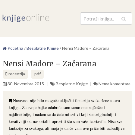
Pretraga
Početna
/
Besplatne Knjige
/
Nensi Madore – Začarana
Nensi Madore – Začarana
recenzija
pdf
30. Novembra 2015.
Besplatne Knjige
Nema komentara
Naravno, nije bilo moguće uključiti fantaziju svake žene u ovu
knjigu. Za svoje bajke odabrala sam samo one najčešće i
najdirektnije, i nadam se da ćete mi svi vi koji ste originalniji i
kreativniji od nas ostalih oprostiti što sam vaše izostavila. Nisu sve
fantazije za svakoga, ali moja je da će vam ove priče biti uzbudljive