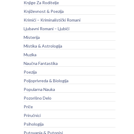
Knjige Za Roditelje
Književnost & Poezija
Krimići – Kriminalistički Romani
Ljubavni Romani – Ljubići
Misterija
Mistika & Astrologija
Muzika
Naučna Fantastika
Poezija
Poljoprivreda & Biologija
Popularna Nauka
Pozorišno Delo
Priče
Priručnici
Psihologija
Putovanja & Putopisi