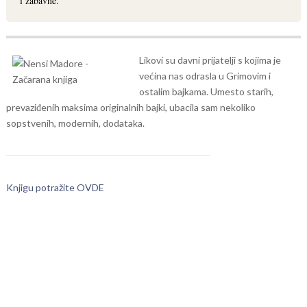
i zabavne."
Likovi su davni prijatelji s kojima je
većina nas odrasla u Grimovim i
ostalim bajkama. Umesto starih,
prevaziđenih maksima originalnih bajki, ubacila sam nekoliko
sopstvenih, modernih, dodataka.
Knjigu potražite OVDE