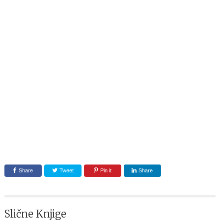
Share
Tweet
Pin it
Share
Slične Knjige