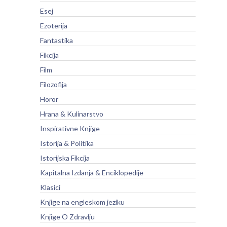
Esej
Ezoterija
Fantastika
Fikcija
Film
Filozofija
Horor
Hrana & Kulinarstvo
Inspirativne Knjige
Istorija & Politika
Istorijska Fikcija
Kapitalna Izdanja & Enciklopedije
Klasici
Knjige na engleskom jeziku
Knjige O Zdravlju