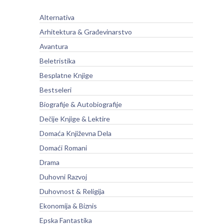
Alternativa
Arhitektura & Građevinarstvo
Avantura
Beletristika
Besplatne Knjige
Bestseleri
Biografije & Autobiografije
Dečije Knjige & Lektire
Domaća Književna Dela
Domaći Romani
Drama
Duhovni Razvoj
Duhovnost & Religija
Ekonomija & Biznis
Epska Fantastika