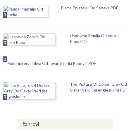
Pisma Prijatelju Od Seneka PDF
0
Uspravna Zemlja Od Vasko
Popa PDF
0
0
Pokondirena Tikva Od Jovan Sterija Popović PDF
The Picture Of Dorian Gray Od
Oskar Vajld (na engleskom) PDF
0
žanrovi