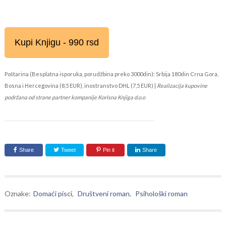
Kupi Knjigu - 990 rsd
Poštarina (Besplatna isporuka, porudžbina preko 3000din): Srbija 180din Crna Gora,
Bosna i Hercegovina (8,5 EUR), inostranstvo DHL (7,5 EUR) |
Realizacija kupovine
podržana od strane partner kompanije Korisna Knjiga d.o.o
Share
Tweet
Pin it
Share
Oznake:
Domaći pisci
,
Društveni roman
,
Psihološki roman