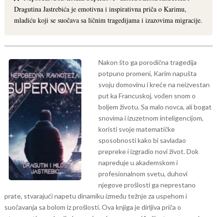
Dragutina Jastrebića je emotivna i inspirativna priča o Karimu,
mladiću koji se suočava sa ličnim tragedijama i izazovima migracije.
Nakon što ga porodična tragedija
potpuno promeni, Karim napušta
svoju domovinu i kreće na neizvestan
put ka Francuskoj, vođen snom o
boljem životu. Sa malo novca, ali bogat
snovima i izuzetnom inteligencijom,
koristi svoje matematičke
sposobnosti kako bi savladao
prepreke i izgradio novi život. Dok
napreduje u akademskom i
profesionalnom svetu, duhovi
njegove prošlosti ga neprestano
prate, stvarajući napetu dinamiku između težnje za uspehom i
suočavanja sa bolom iz prošlosti. Ova knjiga je dirljiva priča o