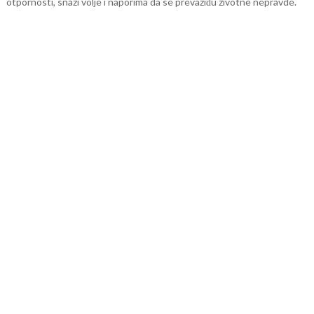
otpornosti, snazi volje i naporima da se prevaziđu životne nepravde.