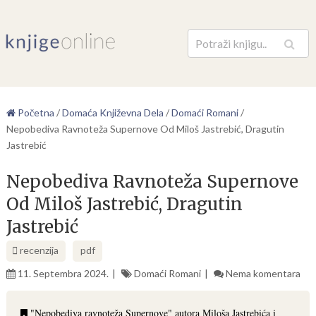
Pretraga
Početna
/
Domaća Književna Dela
/
Domaći Romani
/
Nepobediva Ravnoteža Supernove Od Miloš Jastrebić, Dragutin
Jastrebić
Nepobediva Ravnoteža Supernove
Od Miloš Jastrebić, Dragutin
Jastrebić
recenzija
pdf
11. Septembra 2024.
Domaći Romani
Nema komentara
"Nepobediva ravnoteža Supernove" autora Miloša Jastrebića i