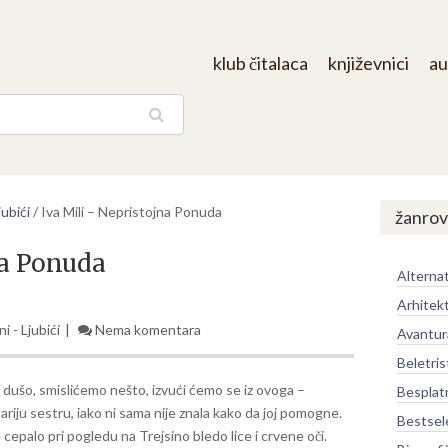
klub čitalaca
književnici
au
aga
ubići
/
Iva Mili – Nepristojna Ponuda
žanrov
na Ponuda
Alternat
Arhitek
 - Ljubići
Nema komentara
Avantur
Beletris
, dušo, smislićemo nešto, izvući ćemo se iz ovoga –
Besplat
stariju sestru, iako ni sama nije znala kako da joj pomogne.
Bestsel
e cepalo pri pogledu na Trejsino bledo lice i crvene oči.