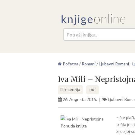
Pretr
Početna
/
Romani
/
Ljubavni Romani - Lj
Iva Mili – Nepristoj
recenzija
pdf
26. Augusta 2015.
Ljubavni Romani
– Ne plači
tešila je 
Srce joj s