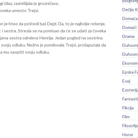
Biografi
izlaz, razmišljala je grozničavo.
Dečije K
čoveka umesto Trejsi.
Domaća 
on je hteo da poštedi baš Dejzi. Da, to je najbolje rešenje,
Domaći
ac i sestra. Stresla se na pomisao da će se udati za čoveka
Drama
 njena sestra odrekne Henrija. Jedan pogled na sestrina
 svoju odluku. Nežno je pomilovala Trejsi, prošaputala da
Duhovni
da mu saopšti svoju odluku.
Duhovno
Ekonomi
Epska F
Esej
Ezoterij
Fantast
Fikcija
Film
Filozofij
Horor