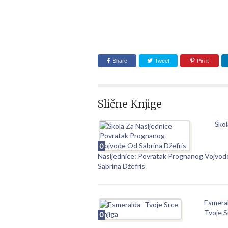
Share
Tweet
Pin it
Slične Knjige
Škol
0
Nasljednice: Povratak Prognanog Vojvo
Sabrina Džefris
Esmera
Tvoje S
0