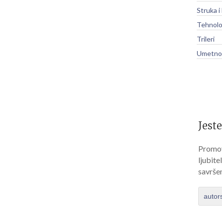
Struka i
Tehnolo
Trileri
Umetnos
Jeste
Promov
ljubite
savrše
autor