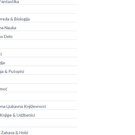
Fantastika
vreda & Biologija
na Nauka
no Delo
ci
ija
ja & Putopisi
moć
na Ljubavna Književnost
 Knjige & Udžbenici
, Zabava & Hobi