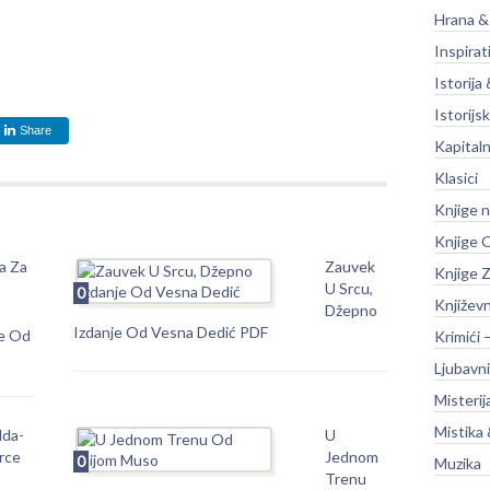
Hrana &
Inspirat
Istorija 
Istorijsk
Share
Kapitaln
Klasici
Knjige 
Knjige O
a Za
Zauvek
Knjige Z
U Srcu,
0
Književ
Džepno
Izdanje Od Vesna Dedić PDF
de Od
Krimići 
Ljubavni
Misterij
Mistika 
lda-
U
rce
Jednom
0
Muzika
Trenu