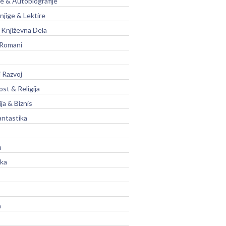
je & Autobiografije
njige & Lektire
Književna Dela
 Romani
 Razvoj
st & Religija
ja & Biznis
antastika
a
ika
a