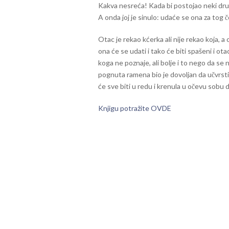
Kakva nesreća! Kada bi postojao neki drugi 
A onda joj je sinulo: udaće se ona za tog 
Otac je rekao kćerka ali nije rekao koja, a 
ona će se udati i tako će biti spašeni i ot
koga ne poznaje, ali bolje i to nego da se
pognuta ramena bio je dovoljan da učvrsti
će sve biti u redu i krenula u očevu sobu 
Knjigu potražite OVDE