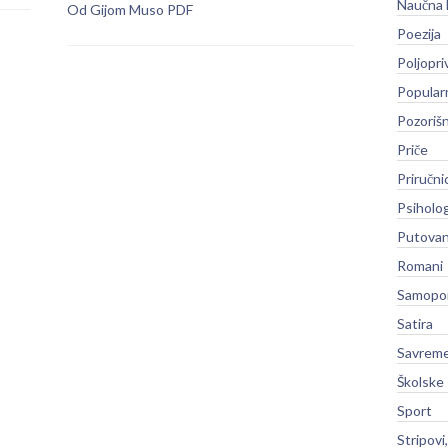
Naučna 
Od Gijom Muso PDF
Poezija
Poljopri
Popular
Pozoriš
Priče
Priručni
Psiholog
Putovan
Romani
Samopo
Satira
Savreme
Školske
Sport
Stripovi