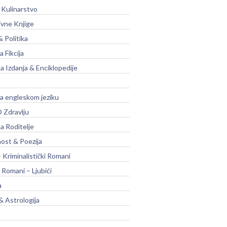
 Kulinarstvo
ivne Knjige
& Politika
a Fikcija
a Izdanja & Enciklopedije
na engleskom jeziku
 Zdravlju
a Roditelje
nost & Poezija
– Kriminalistički Romani
 Romani – Ljubići
a
& Astrologija