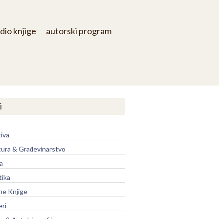
dio knjige
autorski program
i
iva
tura & Građevinarstvo
a
tika
ne Knjige
eri