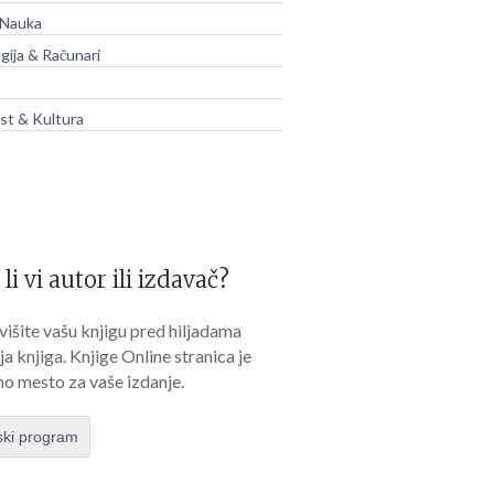
 Nauka
gija & Računari
t & Kultura
 li vi autor ili izdavač?
išite vašu knjigu pred hiljadama
lja knjiga. Knjige Online stranica je
no mesto za vaše izdanje.
ski program