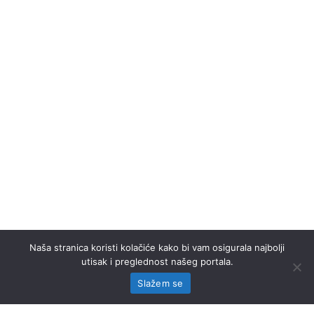
Naša stranica koristi kolačiće kako bi vam osigurala najbolji
utisak i preglednost našeg portala.
Slažem se