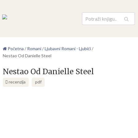
Pretraga
Početna
/
Romani
/
Ljubavni Romani - Ljubići
/
Nestao Od Danielle Steel
Nestao Od Danielle Steel
recenzija
pdf