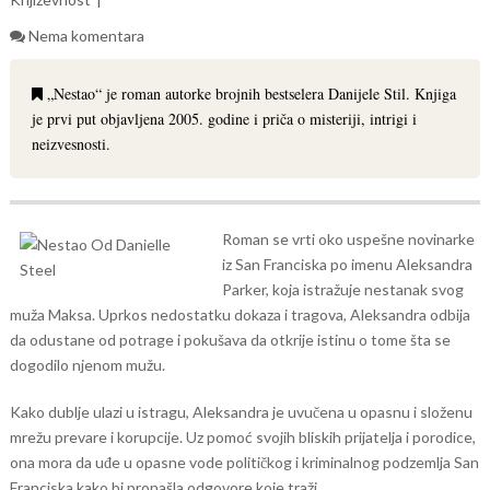
Nema komentara
„Nestao“ je roman autorke brojnih bestselera Danijele Stil. Knjiga
je prvi put objavljena 2005. godine i priča o misteriji, intrigi i
neizvesnosti.
Roman se vrti oko uspešne novinarke
iz San Franciska po imenu Aleksandra
Parker, koja istražuje nestanak svog
muža Maksa. Uprkos nedostatku dokaza i tragova, Aleksandra odbija
da odustane od potrage i pokušava da otkrije istinu o tome šta se
dogodilo njenom mužu.
Kako dublje ulazi u istragu, Aleksandra je uvučena u opasnu i složenu
mrežu prevare i korupcije. Uz pomoć svojih bliskih prijatelja i porodice,
ona mora da uđe u opasne vode političkog i kriminalnog podzemlja San
Franciska kako bi pronašla odgovore koje traži.