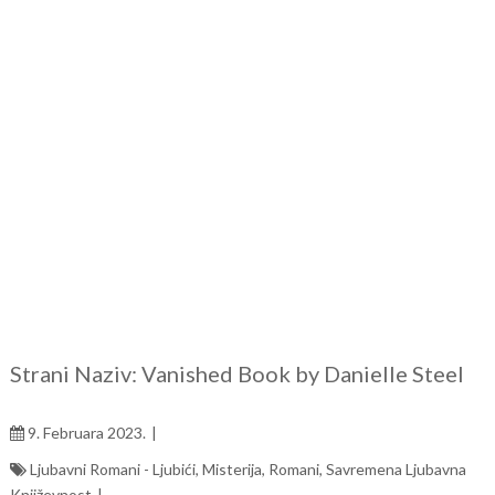
Strani Naziv: Vanished Book by Danielle Steel
9. Februara 2023.
Ljubavni Romani - Ljubići
,
Misterija
,
Romani
,
Savremena Ljubavna
Književnost