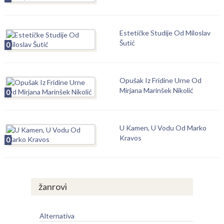
Estetičke Studije Od Miloslav
Šutić
0
Opušak Iz Fridine Urne Od
Mirjana Marinšek Nikolić
0
U Kamen, U Vodu Od Marko
Kravos
0
žanrovi
Alternativa