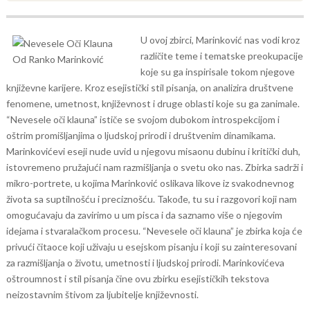
U ovoj zbirci, Marinković nas vodi kroz
različite teme i tematske preokupacije
koje su ga inspirisale tokom njegove
književne karijere. Kroz esejistički stil pisanja, on analizira društvene
fenomene, umetnost, književnost i druge oblasti koje su ga zanimale.
“Nevesele oči klauna” ističe se svojom dubokom introspekcijom i
oštrim promišljanjima o ljudskoj prirodi i društvenim dinamikama.
Marinkovićevi eseji nude uvid u njegovu misaonu dubinu i kritički duh,
istovremeno pružajući nam razmišljanja o svetu oko nas.
Zbirka sadrži i
mikro-portrete, u kojima Marinković oslikava likove iz svakodnevnog
života sa suptilnošću i preciznošću. Takođe, tu su i razgovori koji nam
omogućavaju da zavirimo u um pisca i da saznamo više o njegovim
idejama i stvaralačkom procesu.
“Nevesele oči klauna” je zbirka koja će
privući čitaoce koji uživaju u esejskom pisanju i koji su zainteresovani
za razmišljanja o životu, umetnosti i ljudskoj prirodi. Marinkovićeva
oštroumnost i stil pisanja čine ovu zbirku esejističkih tekstova
neizostavnim štivom za ljubitelje književnosti.