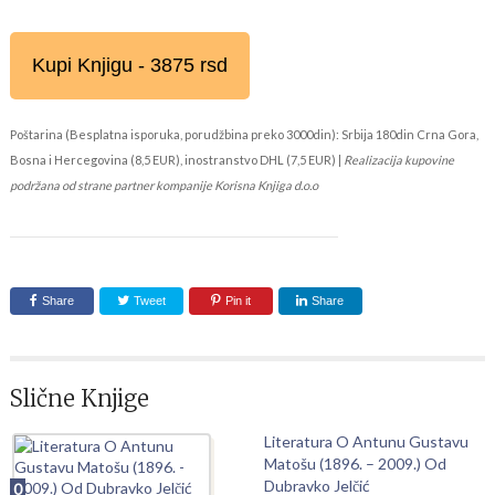
Kupi Knjigu - 3875 rsd
Poštarina (Besplatna isporuka, porudžbina preko 3000din): Srbija 180din Crna Gora,
Bosna i Hercegovina (8,5 EUR), inostranstvo DHL (7,5 EUR) |
Realizacija kupovine
podržana od strane partner kompanije Korisna Knjiga d.o.o
Share
Tweet
Pin it
Share
Slične Knjige
Literatura O Antunu Gustavu
Matošu (1896. – 2009.) Od
Dubravko Jelčić
0