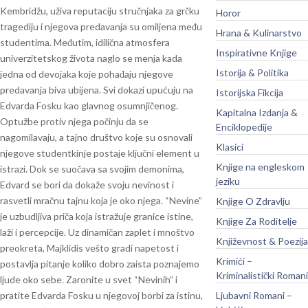
Kembridžu, uživa reputaciju stručnjaka za grčku
Horor
tragediju i njegova predavanja su omiljena među
Hrana & Kulinarstvo
studentima. Međutim, idilična atmosfera
Inspirativne Knjige
univerzitetskog života naglo se menja kada
Istorija & Politika
jedna od devojaka koje pohađaju njegove
predavanja biva ubijena.
Svi dokazi upućuju na
Istorijska Fikcija
Edvarda Fosku kao glavnog osumnjičenog.
Kapitalna Izdanja &
Optužbe protiv njega počinju da se
Enciklopedije
nagomilavaju, a tajno društvo koje su osnovali
Klasici
njegove studentkinje postaje ključni element u
Knjige na engleskom
istrazi. Dok se suočava sa svojim demonima,
jeziku
Edvard se bori da dokaže svoju nevinost i
rasvetli mračnu tajnu koja je oko njega.
“Nevine”
Knjige O Zdravlju
je uzbudljiva priča koja istražuje granice istine,
Knjige Za Roditelje
laži i percepcije. Uz dinamičan zaplet i mnoštvo
Književnost & Poezija
preokreta, Majklidis vešto gradi napetost i
Krimići –
postavlja pitanje koliko dobro zaista poznajemo
Kriminalistički Romani
ljude oko sebe.
Zaronite u svet “Nevinih” i
pratite Edvarda Fosku u njegovoj borbi za istinu,
Ljubavni Romani –