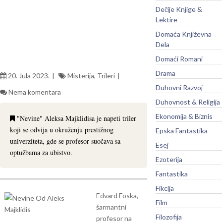
Dečije Knjige &
Lektire
Domaća Književna
Dela
Domaći Romani
Drama
20. Jula 2023.
Misterija
,
Trileri
Duhovni Razvoj
Nema komentara
Duhovnost & Religija
Ekonomija & Biznis
"Nevine" Aleksa Majklidisa je napeti triler
koji se odvija u okruženju prestižnog
Epska Fantastika
univerziteta, gde se profesor suočava sa
Esej
optužbama za ubistvo.
Ezoterija
Fantastika
Fikcija
Edvard Foska,
Film
šarmantni
Filozofija
profesor na