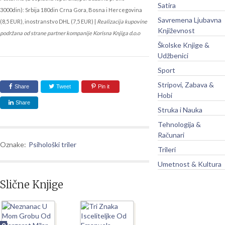
Satira
3000din): Srbija 180din Crna Gora, Bosna i Hercegovina
Savremena Ljubavna
(8,5 EUR), inostranstvo DHL (7,5 EUR) |
Realizacija kupovine
Književnost
podržana od strane partner kompanije Korisna Knjiga d.o.o
Školske Knjige &
Udžbenici
Sport
Stripovi, Zabava &
Share
Tweet
Pin it
Hobi
Share
Struka i Nauka
Tehnologija &
Računari
Oznake:
Psihološki triler
Trileri
Umetnost & Kultura
Slične Knjige