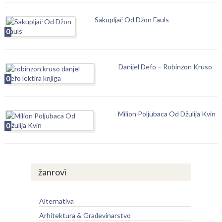
Sakupljač Od Džon Fauls
0
Danijel Defo – Robinzon Kruso
0
Milion Poljubaca Od Džulija Kvin
0
žanrovi
Alternativa
Arhitektura & Građevinarstvo