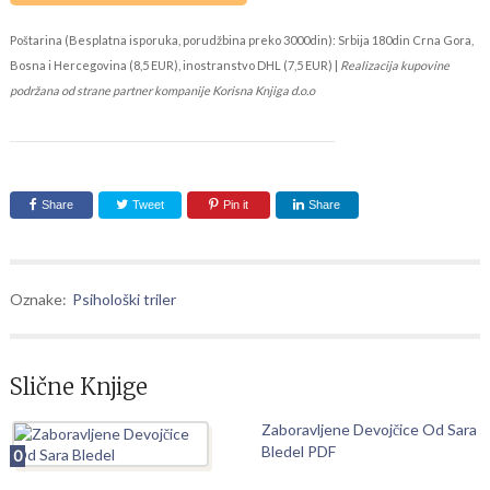
Poštarina (Besplatna isporuka, porudžbina preko 3000din): Srbija 180din Crna Gora,
Bosna i Hercegovina (8,5 EUR), inostranstvo DHL (7,5 EUR) |
Realizacija kupovine
podržana od strane partner kompanije Korisna Knjiga d.o.o
Share
Tweet
Pin it
Share
Oznake:
Psihološki triler
Slične Knjige
Zaboravljene Devojčice Od Sara
Bledel PDF
0