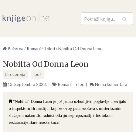
Pretraga
Početna
/
Romani
/
Trileri
/
Nobilta Od Donna Leon
Nobilta Od Donna Leon
recenzija
pdf
13. Septembra 2023.
Romani
,
Trileri
Nema komentara
"Nobilta" Donna Leon je još jedno uzbudljivo poglavlje u serijalu
o inspektoru Brunettiju, koji se ovog puta suočava s misterioznim
slučajem nakon što radnici otkriju neprepoznatljiv leš tokom
restauracije stare seoske kuće.