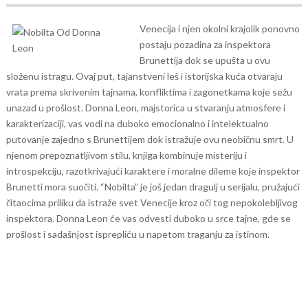
Venecija i njen okolni krajolik ponovno
postaju pozadina za inspektora
Brunettija dok se upušta u ovu
složenu istragu. Ovaj put, tajanstveni leš i istorijska kuća otvaraju
vrata prema skrivenim tajnama, konfliktima i zagonetkama koje sežu
unazad u prošlost.
Donna Leon, majstorica u stvaranju atmosfere i
karakterizaciji, vas vodi na duboko emocionalno i intelektualno
putovanje zajedno s Brunettijem dok istražuje ovu neobičnu smrt. U
njenom prepoznatljivom stilu, knjiga kombinuje misteriju i
introspekciju, razotkrivajući karaktere i moralne dileme koje inspektor
Brunetti mora suočiti.
“Nobilta” je još jedan dragulj u serijalu, pružajući
čitaocima priliku da istraže svet Venecije kroz oči tog nepokolebljivog
inspektora. Donna Leon će vas odvesti duboko u srce tajne, gde se
prošlost i sadašnjost isprepliću u napetom traganju za istinom.