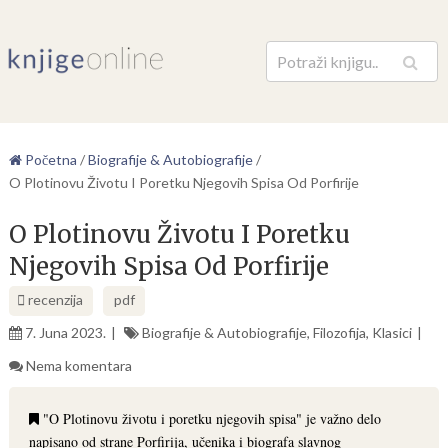
Pretraga
Početna
/
Biografije & Autobiografije
/
O Plotinovu Životu I Poretku Njegovih Spisa Od Porfirije
O Plotinovu Životu I Poretku
Njegovih Spisa Od Porfirije
recenzija
pdf
7. Juna 2023.
Biografije & Autobiografije
,
Filozofija
,
Klasici
Nema komentara
"O Plotinovu životu i poretku njegovih spisa" je važno delo
napisano od strane Porfirija, učenika i biografa slavnog