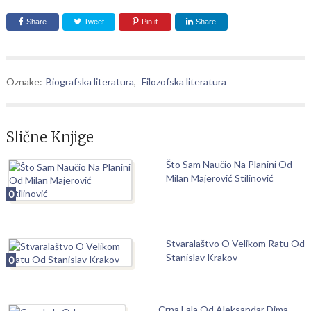
Share
Tweet
Pin it
Share
Oznake:
Biografska literatura
,
Filozofska literatura
Slične Knjige
Što Sam Naučio Na Planini Od
Milan Majerović Stilinović
0
Stvaralaštvo O Velikom Ratu Od
Stanislav Krakov
0
Crna Lala Od Aleksandar Dima