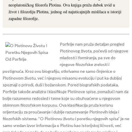
neoplatoničkog filozofa Plotina. Ova knjiga pruža dubok uvid u
život i filozofiju Plotina, jednog od najuticajnijih mislilaca u istoriji
zapadne filozofije.
Porfirije nam pruža detaljan pregled
Plotinovog života, počevši od njegove
mladosti i formiranja, pa sve do
njegove filozofske zrelosti i
postignuća. Kroz ovu biografiju, otkrivamo ne samo činjenice o
Plotinovom životu, već i njegovu misaonu evoluciju i put ka dubljoj
spoznaji o prirodi, duši i božanskom.
Pored biografskih podataka,
Porfirije takođe analizira i klasifikuje Plotinove spise, pomažući nam da
bolje razumemo redosled i teme koje su obuhvaćene u njegovom
obimnom filozofskom korpusu. Ova klasifikacija pruža korisnu
orijentaciju za proučavanje i dublje razumevanje Plotinovih ideja i
filozofskih sistema.
“O Plotinovu životu i poretku njegovih spisa” je ne
samo vredan izvor informacija o Plotinu kao istorijskoj ličnosti, već