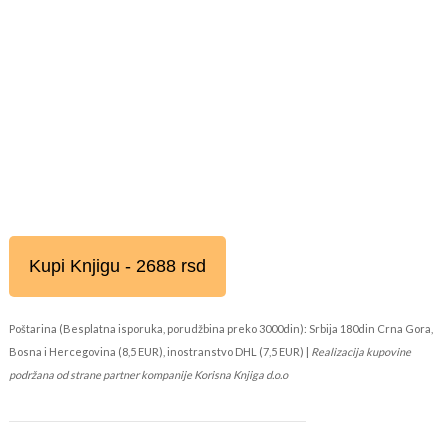
Kupi Knjigu - 2688 rsd
Poštarina (Besplatna isporuka, porudžbina preko 3000din): Srbija 180din Crna Gora,
Bosna i Hercegovina (8,5 EUR), inostranstvo DHL (7,5 EUR) |
Realizacija kupovine
podržana od strane partner kompanije Korisna Knjiga d.o.o