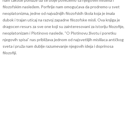
nam takođe pomaže da se bolje povežemo sa njegovim mislima i
filozofskim nasleđem. Porfirije nam omogućava da prodremo u svet
neoplatonizma, jedne od najvažnijih filozofskih škola koja je imala
dubok i trajan uticaj na razvoj zapadne filozofske misli.
Ova knjiga je
dragocen resurs za sve one koji su zainteresovani za istoriju filozofije,
neoplatonizam i Plotinovo nasleđe. “O Plotinovu životu i poretku
njegovih spisa” nas približava jednom od najsvetlijih mislilaca antičkog
sveta i pruža nam dublje razumevanje njegovih ideja i doprinosa
filozofiji.