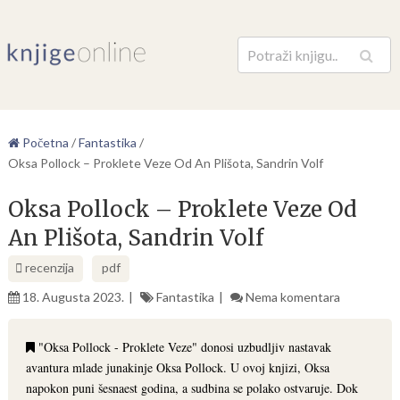
Pretraga
Početna
/
Fantastika
/
Oksa Pollock – Proklete Veze Od An Plišota, Sandrin Volf
Oksa Pollock – Proklete Veze Od
An Plišota, Sandrin Volf
recenzija
pdf
18. Augusta 2023.
Fantastika
Nema komentara
"Oksa Pollock - Proklete Veze" donosi uzbudljiv nastavak
avantura mlade junakinje Oksa Pollock. U ovoj knjizi, Oksa
napokon puni šesnaest godina, a sudbina se polako ostvaruje. Dok