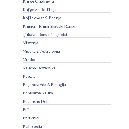
Knjige O Zdravlju
Knjige Za Roditelje
Književnost & Poezija
Krimići – Kriminalistički Romani
Ljubavni Romani – Ljubići
Misterija
Mistika & Astrologija
Muzika
Naučna Fantastika
Poezija
Poljoprivreda & Biologija
Popularna Nauka
Pozorišno Delo
Priče
Priručnici
Psihologija