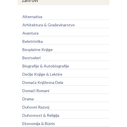
žanrovi
Alternativa
Arhitektura & Građevinarstvo
Avantura
Beletristika
Besplatne Knjige
Bestseleri
Biografije & Autobiografije
Dečije Knjige & Lektire
Domaća Književna Dela
Domaći Romani
Drama
Duhovni Razvoj
Duhovnost & Religija
Ekonomija & Biznis