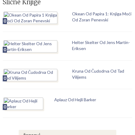
Slične Knjige
Okean Od Papira 1: Knjiga Moći
Od Zoran Penevski
0
Helter Skelter Od Jens Martin-
Eriksen
0
Kruna Od Čudodrva Od Tad
Vilijems
0
Aplauz Od Hejli Barker
0