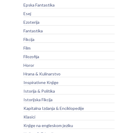
Epska Fantastika
Esej
Ezoterija
Fantastika
Fikcija
Film
Filozofija
Horor
Hrana & Kulinarstvo
Inspirativne Knjige
Istorija & Politika
Istorijska Fikcija
Kapitalna Izdanja & Enciklopedije
Klasici
Knjige na engleskom jeziku