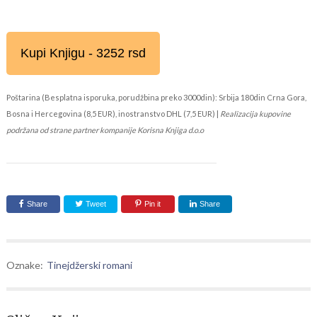
Kupi Knjigu - 3252 rsd
Poštarina (Besplatna isporuka, porudžbina preko 3000din): Srbija 180din Crna Gora,
Bosna i Hercegovina (8,5 EUR), inostranstvo DHL (7,5 EUR) |
Realizacija kupovine
podržana od strane partner kompanije Korisna Knjiga d.o.o
Share
Tweet
Pin it
Share
Oznake:
Tinejdžerski romani