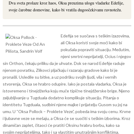
Dva sveta prolaze kroz haos, Oksa preuzima ulogu vladarke Edefije,
svoje čarobne domovine, kako bi vratila dugoočekivanu ravnotežu.
Edefija se suočava s teškim izazovima,
ali Oksa koristi svoje moći kako bi
pokušala popraviti situaciju. Međutim,
njeni smrtni neprijatelji, Ocius i njegov
sin Orthon, čekaju priliku da je uhvate. Dok se narod Edefije raduje
njenom povratku, Zlikovci pljačkaju i razaraju gradove kako bi je
pronašli. Usledile su bitke, a uz podršku svojih ljudi, vila i vernih
stvorenja, Oksa se hrabro odupire.
Iako je postala vladarka, Oksa je
istovremeno i tinejdžerka koju muče tipične tinejdžerske brige. Njeno
zaljubljivanje u Tugduala dodatno komplikuje situaciju. Pitanja o
identitetu Tugduala, sudbini njene majke i prijatelju Gusom su joj na
umu. U “Oksa Pollock – Proklete Veze”, pobeda ima svoju cenu. Krvne
i ljubavne veze se mešaju, a Oksa će se suočiti s teškim izborima. Kroz
dinamičan zaplet, čitaoci će pratiti Oksinu hrabru borbu, kako sa
svojim neprijateljima, tako i sa vlastitim unutrašnjim konfliktima.