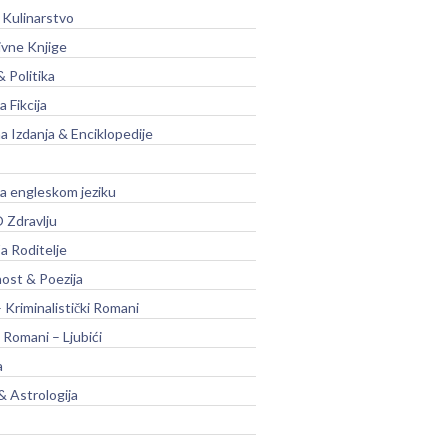
 Kulinarstvo
ivne Knjige
& Politika
a Fikcija
a Izdanja & Enciklopedije
na engleskom jeziku
 Zdravlju
a Roditelje
nost & Poezija
– Kriminalistički Romani
 Romani – Ljubići
a
& Astrologija