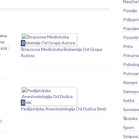
Naučna 
Poezija
Poljopri
Popular
alna
Pozoriš
na
0
Priče
eza :
Štrausova Medicinska Biokemija Od Grupa
e
Autora
Priručni
Psiholog
Putovan
Romani
Samopo
Satira
0
Pedijatrijska Anesteziologija Od Dušica Simić
Savreme
Školske
i
Sport
Stripovi