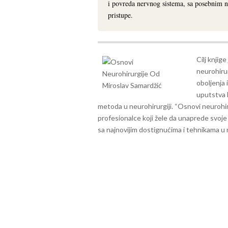
i povreda nervnog sistema, sa posebnim n
pristupe.
Cilj knjige
neurohirur
oboljenja 
uputstva 
metoda u neurohirurgiji.
“Osnovi neurohir
profesionalce koji žele da unaprede svoje 
sa najnovijim dostignućima i tehnikama u n