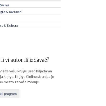
 Nauka
gija & Računari
t & Kultura
 li vi autor ili izdavač?
išite vašu knjigu pred hiljadama
lja knjiga. Knjige Online stranica je
no mesto za vaše izdanje.
ski program