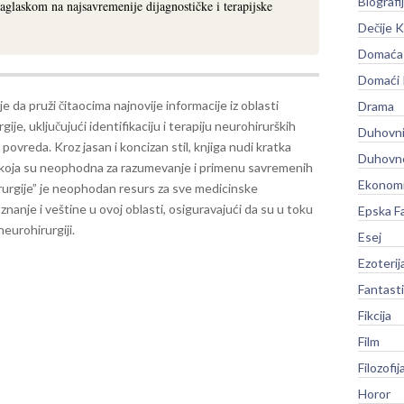
Biografi
aglaskom na najsavremenije dijagnostičke i terapijske
Dečije K
Domaća 
Domaći
 je da pruži čitaocima najnovije informacije iz oblasti
Drama
gije, uključujući identifikaciju i terapiju neurohirurških
Duhovni
i povreda. Kroz jasan i koncizan stil, knjiga nudi kratka
Duhovno
koja su neophodna za razumevanje i primenu savremenih
Ekonomi
urgije” je neophodan resurs za sve medicinske
znanje i veštine u ovoj oblasti, osiguravajući da su u toku
Epska F
eurohirurgiji.
Esej
Ezoterij
Fantast
Fikcija
Film
Filozofij
Horor