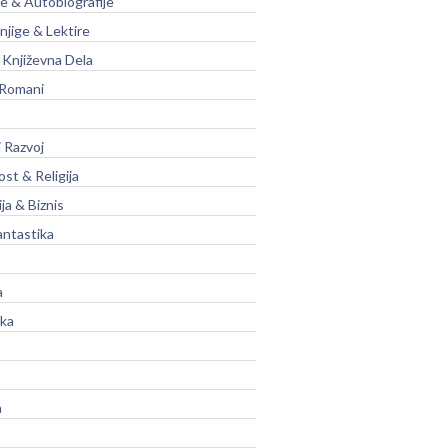
je & Autobiografije
njige & Lektire
Književna Dela
 Romani
 Razvoj
st & Religija
ja & Biznis
antastika
a
ika
a