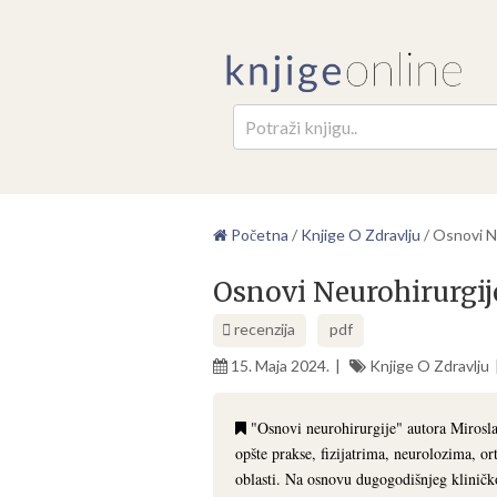
Pretr
Početna
/
Knjige O Zdravlju
/
Osnovi N
Osnovi Neurohirurgij
recenzija
pdf
15. Maja 2024.
Knjige O Zdravlju
"Osnovi neurohirurgije" autora Mirosl
opšte prakse, fizijatrima, neurolozima, o
oblasti. Na osnovu dugogodišnjeg kliničko