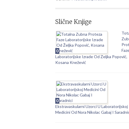
Slične Knjige
Tot
Zub
Prot
Faz
0
Laboratorijske Izrade Od Željka Popović,
Kosana Knežević
0
Ekstravaskularni Uzorci U Laboratorijskoj
Medicini Od Nora Nikolac Gabaj I Saradnic