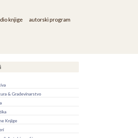
dio knjige
autorski program
i
iva
tura & Građevinarstvo
a
tika
ne Knjige
eri