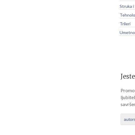
Struka i
Tehnolo
Trileri
Umetnos
Jeste
Promov
ljubite
savrše
autor