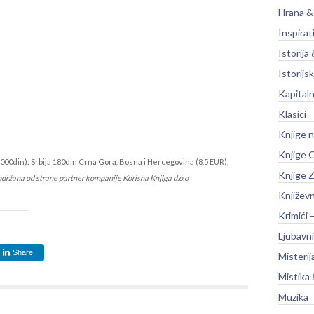
Hrana &
Inspirat
Istorija 
Istorijsk
Kapitaln
Klasici
Knjige 
Knjige O
000din): Srbija 180din Crna Gora, Bosna i Hercegovina (8,5 EUR),
Knjige Z
održana od strane partner kompanije Korisna Knjiga d.o.o
Književ
Krimići 
Ljubavni
Share
Misterij
Mistika 
Muzika