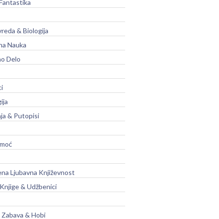
Fantastika
vreda & Biologija
na Nauka
no Delo
ci
ija
ja & Putopisi
moć
na Ljubavna Književnost
 Knjige & Udžbenici
, Zabava & Hobi