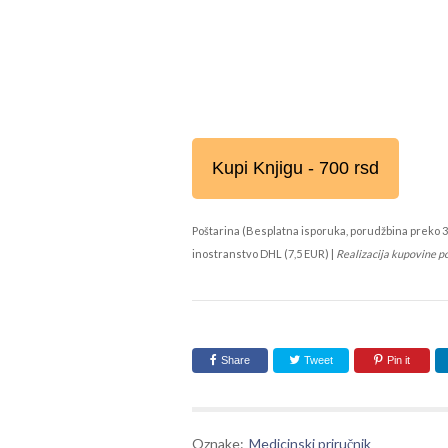
Kupi Knjigu - 700 rsd
Poštarina (Besplatna isporuka, porudžbina preko 3
inostranstvo DHL (7,5 EUR) |
Realizacija kupovine p
Share
Tweet
Pin it
Oznake:
Medicinski priručnik