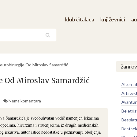
klub čitalaca
književnici
au
aga
eurohirurgije Od Miroslav Samardžić
žanrov
e Od Miroslav Samardžić
Alternat
Arhitek
Nema komentara
Avantur
Beletris
ava Samardžića je sveobuhvatan vodič namenjen lekarima
Besplat
rtopedima, hirurzima i stručnjacima iz drugih medicinskih
Bestsel
g iskustva, autor ističe nedostatke u poznavanju oboljenja