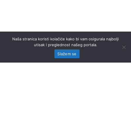
Naša stranica koristi kolačiće kako bi vam osigurala najbolji
utisak i preglednost našeg portala.
Slažem se