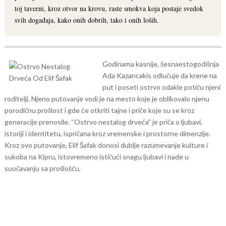
toj taverni, kroz otvor na krovu, raste smokva koja postaje svedok
svih događaja, kako onih dobrih, tako i onih loših.
Godinama kasnije, šesnaestogodišnja
Ada Kazancakis odlučuje da krene na
put i poseti ostrvo odakle potiču njeni
roditelji. Njeno putovanje vodi je na mesto koje je oblikovalo njenu
porodičnu prošlost i gde će otkriti tajne i priče koje su se kroz
generacije prenosile.
“Ostrvo nestalog drveća” je priča o ljubavi,
istoriji i identitetu, ispričana kroz vremenske i prostorne dimenzije.
Kroz ovo putovanje, Elif Šafak donosi dublje razumevanje kulture i
sukoba na Kipru, istovremeno ističući snagu ljubavi i nade u
suočavanju sa prošlošću.