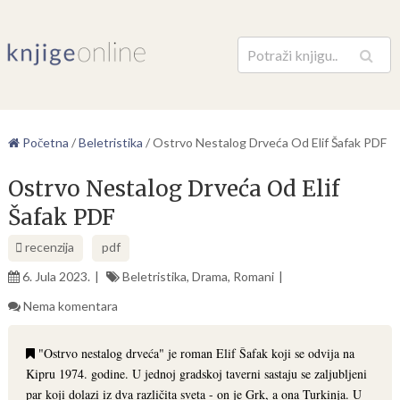
Pretraga
Početna
/
Beletristika
/
Ostrvo Nestalog Drveća Od Elif Šafak PDF
Ostrvo Nestalog Drveća Od Elif
Šafak PDF
recenzija
pdf
6. Jula 2023.
Beletristika
,
Drama
,
Romani
Nema komentara
"Ostrvo nestalog drveća" je roman Elif Šafak koji se odvija na
Kipru 1974. godine. U jednoj gradskoj taverni sastaju se zaljubljeni
par koji dolazi iz dva različita sveta - on je Grk, a ona Turkinja. U