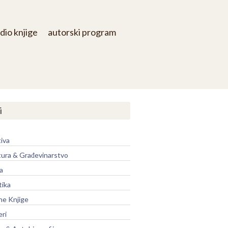
dio knjige
autorski program
i
iva
tura & Građevinarstvo
a
tika
ne Knjige
eri