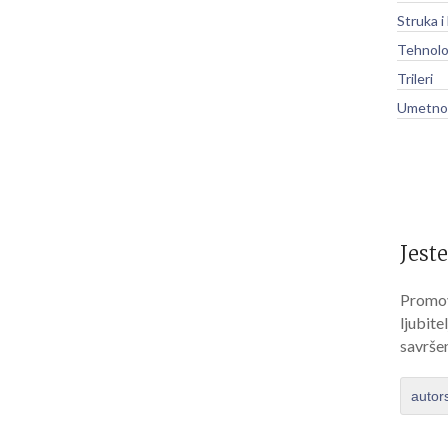
Struka i
Tehnolo
Trileri
Umetnos
Jeste
Promov
ljubite
savrše
autor