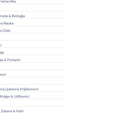
Fantastika
vreda & Biologija
na Nauka
no Delo
ci
ija
ja & Putopisi
moć
na Ljubavna Književnost
 Knjige & Udžbenici
, Zabava & Hobi