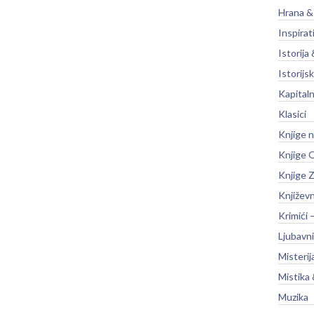
Hrana &
Inspirat
Istorija 
Istorijsk
Kapitaln
Klasici
Knjige 
Knjige O
Knjige Z
Književ
Krimići 
Ljubavni
Misterij
Mistika 
Muzika