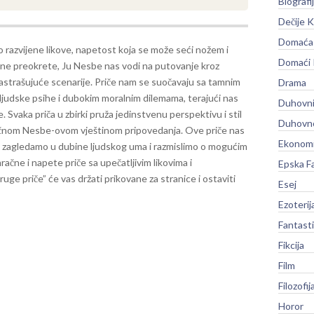
Biografi
Dečije K
Domaća 
 razvijene likove, napetost koja se može seći nožem i
Domaći
ne preokrete, Ju Nesbe nas vodi na putovanje kroz
zastrašujuće scenarije. Priče nam se suočavaju sa tamnim
Drama
ljudske psihe i dubokim moralnim dilemama, terajući nas
Duhovni
e.
Svaka priča u zbirki pruža jedinstvenu perspektivu i stil
Duhovno
ističnom Nesbe-ovom vještinom pripovedanja. Ove priče nas
Ekonomi
se zagledamo u dubine ljudskog uma i razmislimo o mogućim
račne i napete priče sa upečatljivim likovima i
Epska F
ge priče” će vas držati prikovane za stranice i ostaviti
Esej
Ezoterij
Fantast
Fikcija
Film
Filozofij
Horor