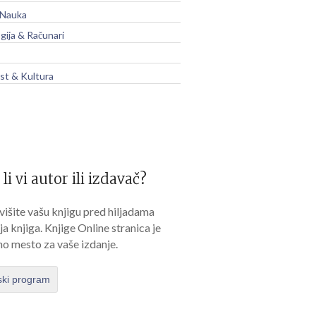
 Nauka
gija & Računari
t & Kultura
 li vi autor ili izdavač?
išite vašu knjigu pred hiljadama
lja knjiga. Knjige Online stranica je
no mesto za vaše izdanje.
ski program