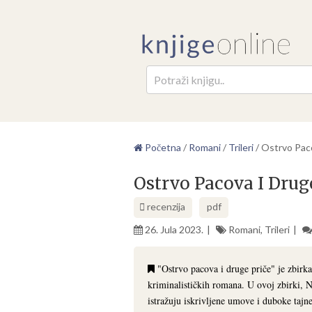
Pretr
Početna
/
Romani
/
Trileri
/
Ostrvo Pac
Ostrvo Pacova I Drug
recenzija
pdf
26. Jula 2023.
Romani
,
Trileri
"Ostrvo pacova i druge priče" je zbirk
kriminalističkih romana. U ovoj zbirki, 
istražuju iskrivljene umove i duboke tajne