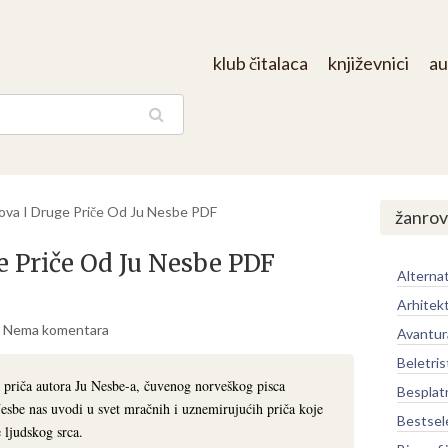
klub čitalaca
književnici
au
aga
ova I Druge Priče Od Ju Nesbe PDF
žanrov
e Priče Od Ju Nesbe PDF
Alternat
Arhitek
Nema komentara
Avantur
Beletris
a priča autora Ju Nesbe-a, čuvenog norveškog pisca
Besplat
Nesbe nas uvodi u svet mračnih i uznemirujućih priča koje
Bestsel
 ljudskog srca.