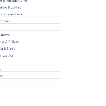
je & Autobiografije
njige & Lektire
Književna Dela
 Romani
 Razvoj
st & Religija
ja & Biznis
antastika
a
ika
a