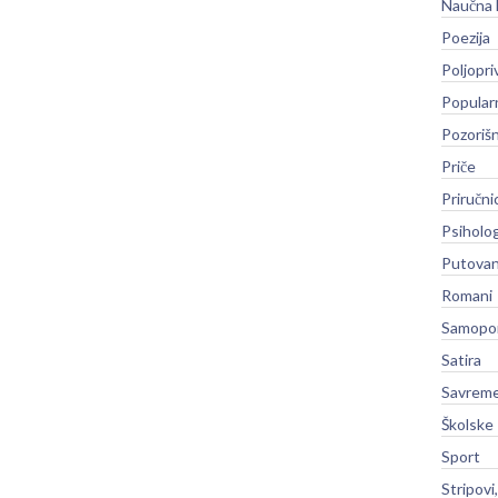
Naučna 
Poezija
Poljopri
Popular
Pozoriš
Priče
Priručni
Psiholog
Putovan
Romani
Samopo
Satira
Savreme
Školske
Sport
Stripovi