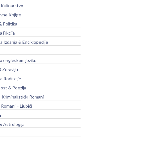
 Kulinarstvo
ivne Knjige
& Politika
a Fikcija
a Izdanja & Enciklopedije
na engleskom jeziku
 Zdravlju
a Roditelje
nost & Poezija
– Kriminalistički Romani
 Romani – Ljubići
a
& Astrologija