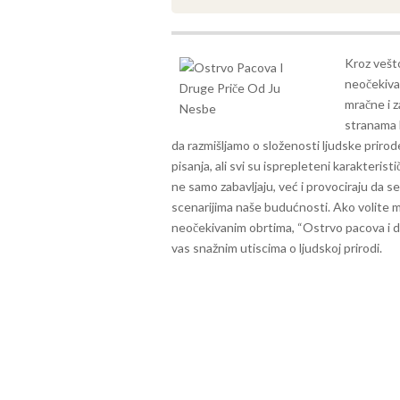
Kroz vešto
neočekiva
mračne i 
stranama 
da razmišljamo o složenosti ljudske prirod
pisanja, ali svi su isprepleteni karakter
ne samo zabavljaju, već i provociraju da 
scenarijima naše budućnosti.
Ako volite m
neočekivanim obrtima, “Ostrvo pacova i dru
vas snažnim utiscima o ljudskoj prirodi.